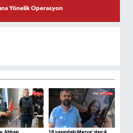
rına Yönelik Operasyon
a: Ahbap
18 yaşındaki Merve'den 4