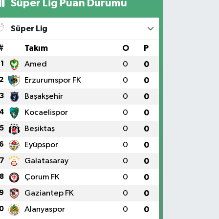
Süper Lig Puan Durumu
Süper Lig
#
Takım
O
P
1
Amed
0
0
2
Erzurumspor FK
0
0
3
Başakşehir
0
0
4
Kocaelispor
0
0
5
Beşiktaş
0
0
6
Eyüpspor
0
0
7
Galatasaray
0
0
8
Çorum FK
0
0
9
Gaziantep FK
0
0
0
Alanyaspor
0
0