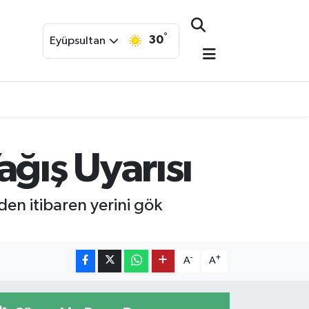
°
30
Eyüpsultan
ağış Uyarısı
en itibaren yerini gök
-
+
A
A