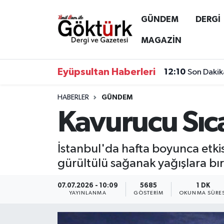
GÜNDEM
DERGİ
Anne Çocuk
Eyüpsultan Hava Durumu
MAGAZİN
BİLİM
Eyüpsultan Trafik Yoğunluk Haritası
Eyüpsultan Haberleri
12:10
Son Dakik
DERGİ
Süper Lig Puan Durumu ve Fikstür
HABERLER
GÜNDEM
Kavurucu Sıca
DÜNYA
Tüm Manşetler
EĞİTİM
Son Dakika Haberleri
İstanbul'da hafta boyunca etki
gürültülü sağanak yağışlara bı
EKONOMİ
Haber Arşivi
07.07.2026 - 10:09
5685
1 DK
GÖKTÜRK
YAYINLANMA
GÖSTERIM
OKUNMA SÜRES
GÜNDEM