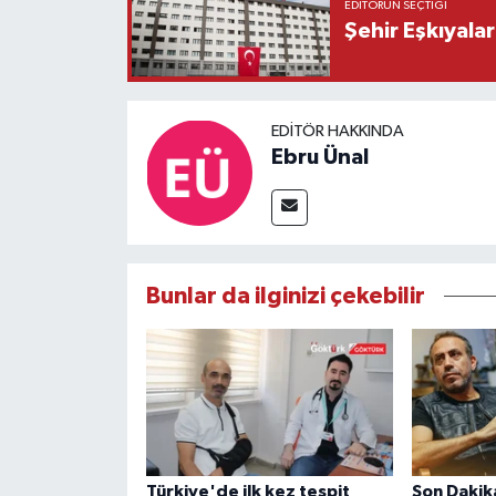
EDITÖRÜN SEÇTIĞI
Şehir Eşkıyala
EDITÖR HAKKINDA
Ebru Ünal
Bunlar da ilginizi çekebilir
Türkiye'de ilk kez tespit
Son Dakik