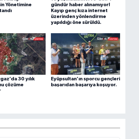
in Yönetimine
gündür haber alınamıyor!
tandı
Kayıp genç kıza internet
üzerinden yönlendirme
yapıldığı öne sürüldü.
az’da 30 yılık
Eyüpsultan’ın sporcu gençleri
nu çözüme
başarıdan başarıya koşuyor.
r