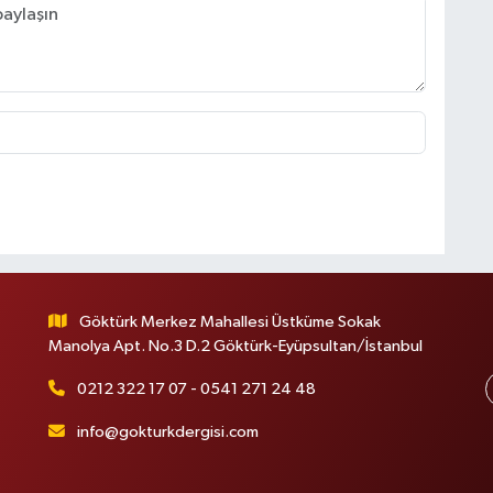
Göktürk Merkez Mahallesi Üstküme Sokak
Manolya Apt. No.3 D.2 Göktürk-Eyüpsultan/İstanbul
0212 322 17 07 - 0541 271 24 48
info@gokturkdergisi.com