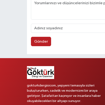
Gönder
gokturkdergisicom, yepyeni temasıyla sizleri
buluştururken, sadelik ve modernizmi bir araya
getiriyor. Şatafattan kaçınıyor ve insanlara haber
okuyabilecekleri bir altyapı sunuyor.