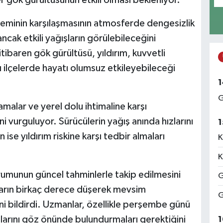
r gök gürültüsünün etkili olması bekleniyor.
steminin karşılaşmasının atmosferde dengesizlik
ancak etkili yağışların görülebileceğini
itibaren gök gürültüsü, yıldırım, kuvvetli
ı ilçelerde hayatı olumsuz etkileyebileceği
1
G
ksamalar ve yerel dolu ihtimaline karşı
ni vurguluyor. Sürücülerin yağış anında hızlarını
1
 ise yıldırım riskine karşı tedbir almaları
K
K
urumunun güncel tahminlerle takip edilmesini
G
kların birkaç derece düşerek mevsim
G
ni bildirdi. Uzmanlar, özellikle perşembe günü
larını göz önünde bulundurmaları gerektiğini
1