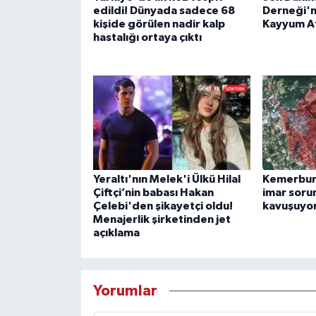
edildi! Dünyada sadece 68
Derneği'n
kişide görülen nadir kalp
Kayyum A
hastalığı ortaya çıktı
Yeraltı'nın Melek'i Ülkü Hilal
Kemerburg
Çiftçi’nin babası Hakan
imar soru
Çelebi'den şikayetçi oldu!
kavuşuyo
Menajerlik şirketinden jet
açıklama
Yorumlar