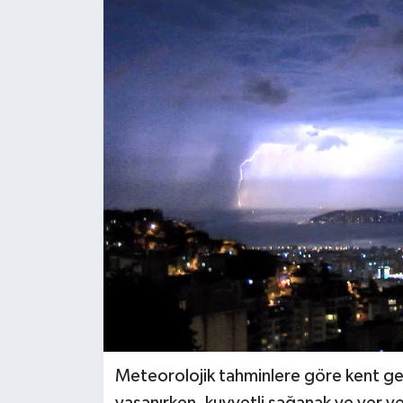
KEMERBURGAZ
KÜLTÜR - SANAT
MAGAZİN
ÖZEL HABER
SAĞLIK
SPOR
TEKNOLOJİ
TİCARET
Meteorolojik tahminlere göre kent gene
YAŞAM