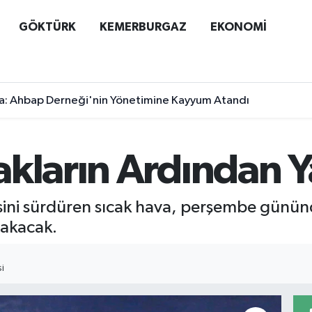
GÖKTÜRK
KEMERBURGAZ
EKONOMİ
a: Ahbap Derneği'nin Yönetimine Kayyum Atandı
kların Ardından Y
sini sürdüren sıcak hava, perşembe gününd
rakacak.
I