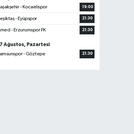
aşakşehir - Kocaelispor
19:00
eşiktaş - Eyüpspor
21:30
med - Erzurumspor FK
21:30
7 Ağustos, Pazartesi
amsunspor - Göztepe
21:30