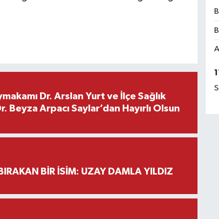
B
B
A
1
S
makamı Dr. Arslan Yurt ve İlçe Sağlık
. Beyza Arpacı Saylar’dan Hayırlı Olsun
BIRAKAN BİR İSİM: UZAY DAMLA YILDIZ