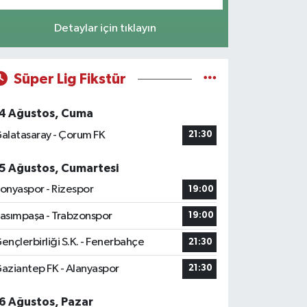
Detaylar için tıklayın
Süper Lig Fikstür
4 Ağustos, Cuma
alatasaray - Çorum FK
21:30
5 Ağustos, Cumartesi
onyaspor - Rizespor
19:00
asımpaşa - Trabzonspor
19:00
ençlerbirliği S.K. - Fenerbahçe
21:30
aziantep FK - Alanyaspor
21:30
6 Ağustos, Pazar