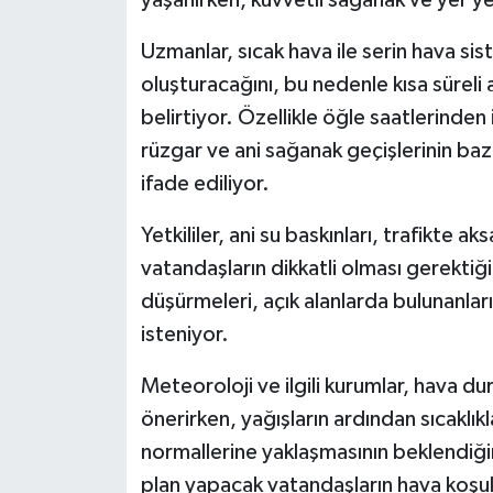
yaşanırken, kuvvetli sağanak ve yer ye
Uzmanlar, sıcak hava ile serin hava si
oluşturacağını, bu nedenle kısa süreli 
belirtiyor. Özellikle öğle saatlerinden 
rüzgar ve ani sağanak geçişlerinin baz
ifade ediliyor.
Yetkililer, ani su baskınları, trafikte a
vatandaşların dikkatli olması gerektiği
düşürmeleri, açık alanlarda bulunanların
isteniyor.
Meteoroloji ve ilgili kurumlar, hava d
önerirken, yağışların ardından sıcaklı
normallerine yaklaşmasının beklendiği
plan yapacak vatandaşların hava koşul