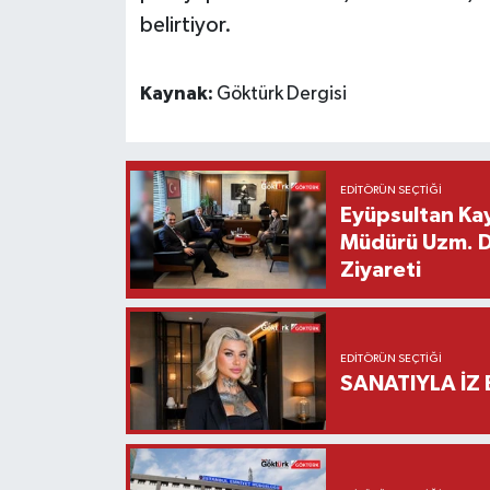
belirtiyor.
Kaynak:
Göktürk Dergisi
EDITÖRÜN SEÇTIĞI
Eyüpsultan Kay
Müdürü Uzm. Dr
Ziyareti
EDITÖRÜN SEÇTIĞI
SANATIYLA İZ 