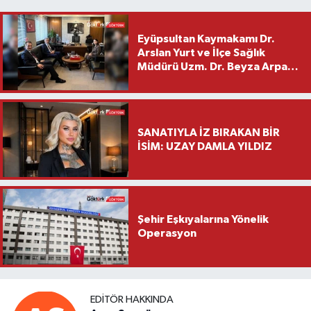
Eyüpsultan Kaymakamı Dr.
Arslan Yurt ve İlçe Sağlık
Müdürü Uzm. Dr. Beyza Arpacı
Saylar’dan Hayırlı Olsun
Ziyareti
SANATIYLA İZ BIRAKAN BİR
İSİM: UZAY DAMLA YILDIZ
Şehir Eşkıyalarına Yönelik
Operasyon
EDITÖR HAKKINDA