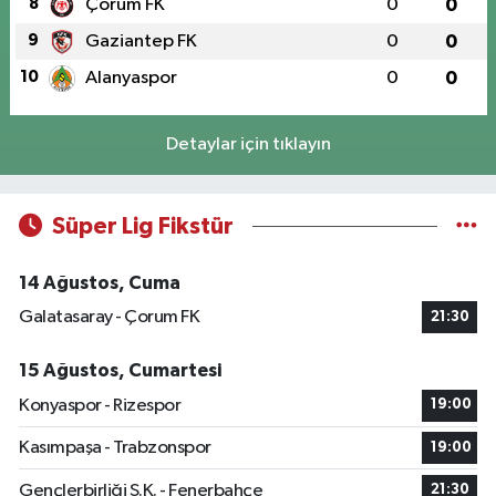
8
Çorum FK
0
0
9
Gaziantep FK
0
0
10
Alanyaspor
0
0
Detaylar için tıklayın
Süper Lig Fikstür
14 Ağustos, Cuma
Galatasaray - Çorum FK
21:30
15 Ağustos, Cumartesi
Konyaspor - Rizespor
19:00
Kasımpaşa - Trabzonspor
19:00
Gençlerbirliği S.K. - Fenerbahçe
21:30