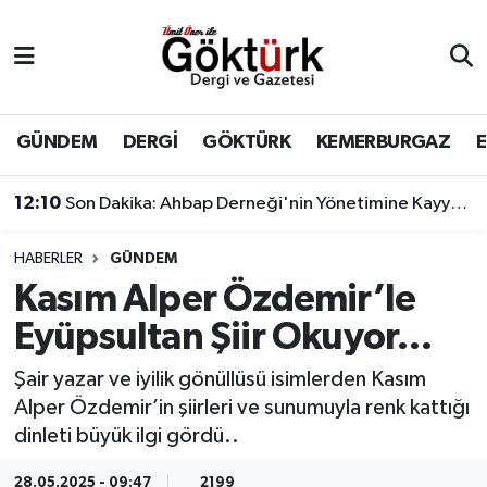
Anne Çocuk
Eyüpsultan Hava Durumu
BİLİM
Eyüpsultan Trafik Yoğunluk Haritası
GÜNDEM
DERGİ
GÖKTÜRK
KEMERBURGAZ
DERGİ
Süper Lig Puan Durumu ve Fikstür
11:17
Çağatay Ulusoy'un yeni görünümü sosyal medyada gündem yarattı
DÜNYA
Tüm Manşetler
HABERLER
GÜNDEM
Kasım Alper Özdemir’le
EĞİTİM
Son Dakika Haberleri
Eyüpsultan Şiir Okuyor…
EKONOMİ
Haber Arşivi
Şair yazar ve iyilik gönüllüsü isimlerden Kasım
Alper Özdemir’in şiirleri ve sunumuyla renk kattığı
GÖKTÜRK
dinleti büyük ilgi gördü..
GÜNDEM
28.05.2025 - 09:47
2199