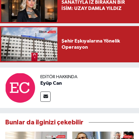
SANATIYLA İZ BIRAKAN BİR
İSİM: UZAY DAMLA YILDIZ
Şehir Eşkıyalarına Yönelik
Operasyon
EDITÖR HAKKINDA
Eyüp Can
Bunlar da ilginizi çekebilir