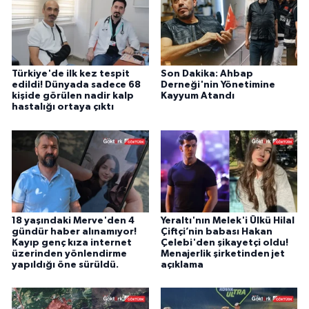
Türkiye'de ilk kez tespit
Son Dakika: Ahbap
edildi! Dünyada sadece 68
Derneği'nin Yönetimine
kişide görülen nadir kalp
Kayyum Atandı
hastalığı ortaya çıktı
18 yaşındaki Merve'den 4
Yeraltı'nın Melek'i Ülkü Hilal
gündür haber alınamıyor!
Çiftçi’nin babası Hakan
Kayıp genç kıza internet
Çelebi'den şikayetçi oldu!
üzerinden yönlendirme
Menajerlik şirketinden jet
yapıldığı öne sürüldü.
açıklama