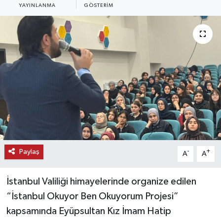
YAYINLANMA
GÖSTERIM
KEMERBURGAZ
KÜLTÜR - SANAT
MAGAZİN
ÖZEL HABER
SAĞLIK
SPOR
Paylaş
-
+
A
A
TEKNOLOJİ
İstanbul Valiliği himayelerinde organize edilen
TİCARET
“İstanbul Okuyor Ben Okuyorum Projesi”
kapsamında Eyüpsultan Kız İmam Hatip
YAŞAM