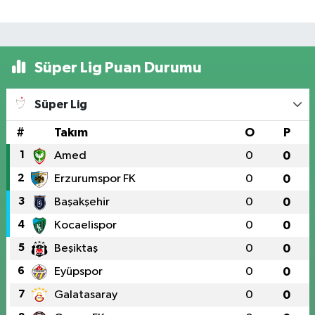
Süper Lig Puan Durumu
Süper Lig
#
Takım
O
P
1
Amed
0
0
2
Erzurumspor FK
0
0
3
Başakşehir
0
0
4
Kocaelispor
0
0
5
Beşiktaş
0
0
6
Eyüpspor
0
0
7
Galatasaray
0
0