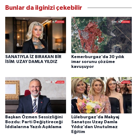
Bunlar da ilginizi çekebilir
SANATIYLA İZ BIRAKAN BİR
Kemerburgaz’da 30 yılık
İSİM: UZAY DAMLA YILDIZ
imar sorunu çözüme
kavuşuyor
Başkan Özmen Sessizliğini
Lüleburgaz’da Makyaj
Bozdu: Parti Değiştireceği
Sanatçısı Uzay Damla
İddialarına Yazılı Açıklama
Yıldız’dan Unutulmaz
Eğitim