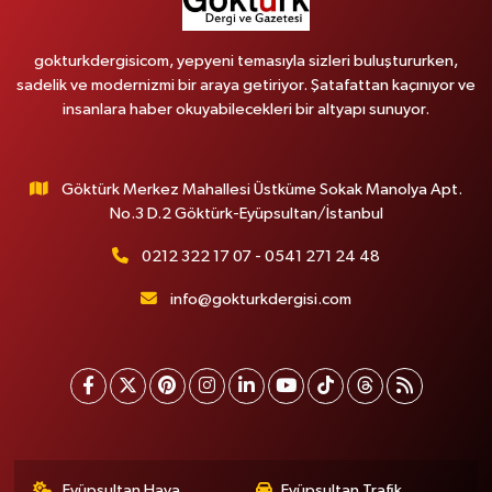
gokturkdergisicom, yepyeni temasıyla sizleri buluştururken,
sadelik ve modernizmi bir araya getiriyor. Şatafattan kaçınıyor ve
insanlara haber okuyabilecekleri bir altyapı sunuyor.
Göktürk Merkez Mahallesi Üstküme Sokak Manolya Apt.
No.3 D.2 Göktürk-Eyüpsultan/İstanbul
0212 322 17 07 - 0541 271 24 48
info@gokturkdergisi.com
Eyüpsultan Hava
Eyüpsultan Trafik