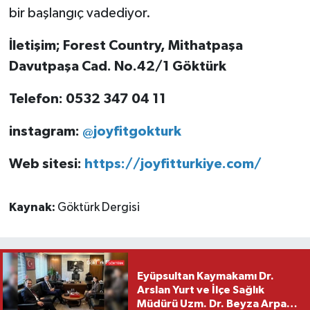
bir başlangıç vadediyor.
İletişim; Forest Country, Mithatpaşa
Davutpaşa Cad. No.42/1 Göktürk
Telefon: 0532 347 04 11
instagram:
@joyfitgokturk
Web sitesi:
https://joyfitturkiye.com/
Kaynak:
Göktürk Dergisi
Eyüpsultan Kaymakamı Dr.
Arslan Yurt ve İlçe Sağlık
Müdürü Uzm. Dr. Beyza Arpacı