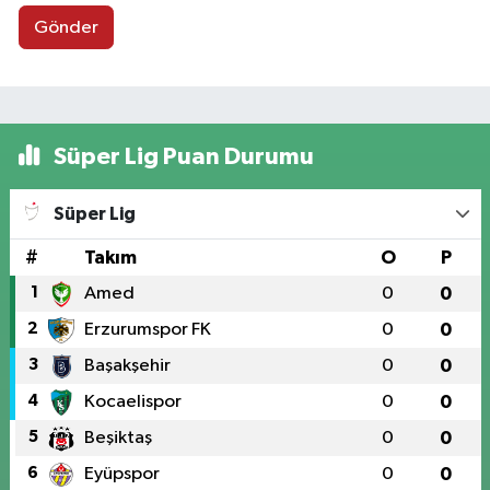
Gönder
Süper Lig Puan Durumu
Süper Lig
#
Takım
O
P
1
Amed
0
0
2
Erzurumspor FK
0
0
3
Başakşehir
0
0
4
Kocaelispor
0
0
5
Beşiktaş
0
0
6
Eyüpspor
0
0