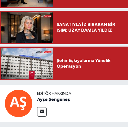
Saylar’dan Hayırlı Olsun
Ziyareti
SANATIYLA İZ BIRAKAN BİR
İSİM: UZAY DAMLA YILDIZ
Şehir Eşkıyalarına Yönelik
Operasyon
EDITÖR HAKKINDA
Ayşe Şengüneş