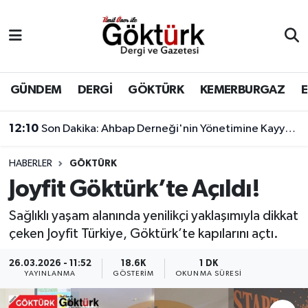
Anne Çocuk
Eyüpsultan Hava Durumu
BİLİM
Eyüpsultan Trafik Yoğunluk Haritası
GÜNDEM
DERGİ
GÖKTÜRK
KEMERBURGAZ
DERGİ
Süper Lig Puan Durumu ve Fikstür
12:10
Son Dakika: Ahbap Derneği'nin Yönetimine Kayyum Atandı
DÜNYA
Tüm Manşetler
HABERLER
GÖKTÜRK
Joyfit Göktürk’te Açıldı!
EĞİTİM
Son Dakika Haberleri
Sağlıklı yaşam alanında yenilikçi yaklaşımıyla dikkat
EKONOMİ
Haber Arşivi
çeken Joyfit Türkiye, Göktürk’te kapılarını açtı.
GÖKTÜRK
26.03.2026 - 11:52
18.6K
1 DK
YAYINLANMA
GÖSTERIM
OKUNMA SÜRESI
GÜNDEM