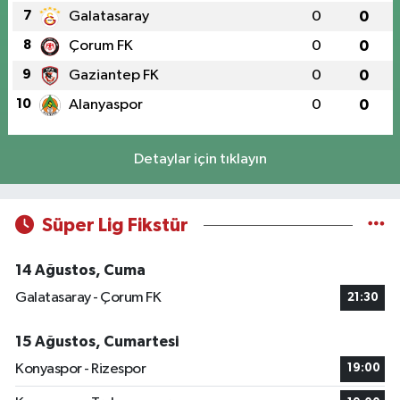
7
Galatasaray
0
0
8
Çorum FK
0
0
9
Gaziantep FK
0
0
10
Alanyaspor
0
0
Detaylar için tıklayın
Süper Lig Fikstür
14 Ağustos, Cuma
Galatasaray - Çorum FK
21:30
15 Ağustos, Cumartesi
Konyaspor - Rizespor
19:00