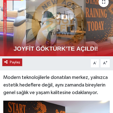
KEMERBURGAZ
KÜLTÜR - SANAT
MAGAZİN
ÖZEL HABER
SAĞLIK
Paylaş
-
+
A
A
SPOR
Modern teknolojilerle donatılan merkez, yalnızca
estetik hedeflere değil, aynı zamanda bireylerin
TEKNOLOJİ
genel sağlık ve yaşam kalitesine odaklanıyor.
TİCARET
YAŞAM