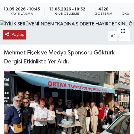
13.05.2026 - 10:45
13.05.2026 - 10:52
4328
KEMERBURGAZ
YAYINLANMA
GÜNCELLEME
GÖSTERIM
OKUNM
KÜLTÜR - SANAT
Paylaş
-
+
A
A
MAGAZİN
Mehmet Fişek ve Medya Sponsoru Göktürk
ÖZEL HABER
Dergisi Etkinlikte Yer Aldı.
SAĞLIK
SPOR
TEKNOLOJİ
TİCARET
YAŞAM