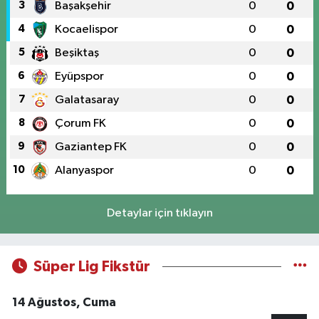
3
Başakşehir
0
0
4
Kocaelispor
0
0
5
Beşiktaş
0
0
6
Eyüpspor
0
0
7
Galatasaray
0
0
8
Çorum FK
0
0
9
Gaziantep FK
0
0
10
Alanyaspor
0
0
Detaylar için tıklayın
Süper Lig Fikstür
14 Ağustos, Cuma