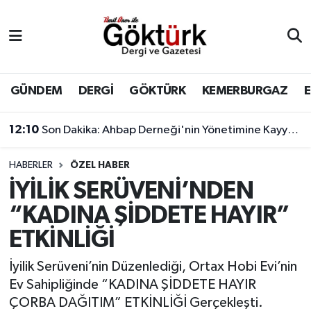
Anne Çocuk
Eyüpsultan Hava Durumu
BİLİM
Eyüpsultan Trafik Yoğunluk Haritası
GÜNDEM
DERGİ
GÖKTÜRK
KEMERBURGAZ
DERGİ
Süper Lig Puan Durumu ve Fikstür
12:10
Son Dakika: Ahbap Derneği'nin Yönetimine Kayyum Atandı
DÜNYA
Tüm Manşetler
HABERLER
ÖZEL HABER
İYİLİK SERÜVENİ’NDEN
EĞİTİM
Son Dakika Haberleri
“KADINA ŞİDDETE HAYIR”
EKONOMİ
Haber Arşivi
ETKİNLİĞİ
GÖKTÜRK
İyilik Serüveni’nin Düzenlediği, Ortax Hobi Evi’nin
Ev Sahipliğinde “KADINA ŞİDDETE HAYIR
GÜNDEM
ÇORBA DAĞITIM” ETKİNLİĞİ Gerçekleşti.