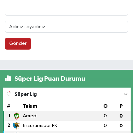
Gönder
Süper Lig Puan Durumu
Süper Lig
#
Takım
O
P
1
Amed
0
0
2
Erzurumspor FK
0
0