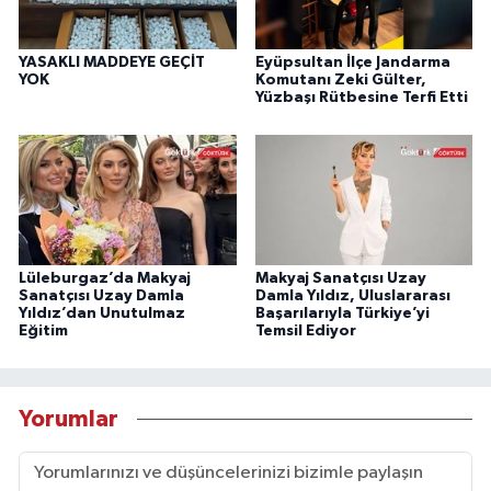
YASAKLI MADDEYE GEÇİT
Eyüpsultan İlçe Jandarma
YOK
Komutanı Zeki Gülter,
Yüzbaşı Rütbesine Terfi Etti
Lüleburgaz’da Makyaj
Makyaj Sanatçısı Uzay
Sanatçısı Uzay Damla
Damla Yıldız, Uluslararası
Yıldız’dan Unutulmaz
Başarılarıyla Türkiye’yi
Eğitim
Temsil Ediyor
Yorumlar