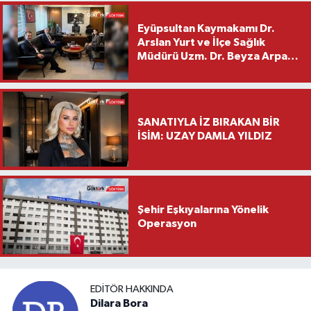
Eyüpsultan Kaymakamı Dr.
Arslan Yurt ve İlçe Sağlık
Müdürü Uzm. Dr. Beyza Arpacı
Saylar’dan Hayırlı Olsun
Ziyareti
SANATIYLA İZ BIRAKAN BİR
İSİM: UZAY DAMLA YILDIZ
Şehir Eşkıyalarına Yönelik
Operasyon
EDITÖR HAKKINDA
Dilara Bora