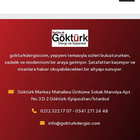
gokturkdergisicom, yepyeni temasıyla sizleri buluştururken,
sadelik ve modernizmi bir araya getiriyor. Şatafattan kaçınıyor ve
insanlara haber okuyabilecekleri bir altyapı sunuyor.
Göktürk Merkez Mahallesi Üstküme Sokak Manolya Apt.
No.3 D.2 Göktürk-Eyüpsultan/İstanbul
0212 322 17 07 - 0541 271 24 48
info@gokturkdergisi.com