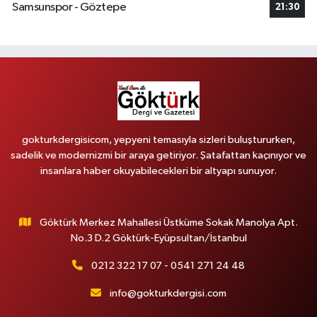
Samsunspor - Göztepe
21:30
gokturkdergisicom, yepyeni temasıyla sizleri buluştururken,
sadelik ve modernizmi bir araya getiriyor. Şatafattan kaçınıyor ve
insanlara haber okuyabilecekleri bir altyapı sunuyor.
Göktürk Merkez Mahallesi Üstküme Sokak Manolya Apt.
No.3 D.2 Göktürk-Eyüpsultan/İstanbul
0212 322 17 07 - 0541 271 24 48
info@gokturkdergisi.com