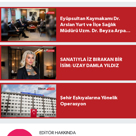
Eyüpsultan Kaymakamı Dr.
Arslan Yurt ve İlçe Sağlık
Müdürü Uzm. Dr. Beyza Arpacı
Saylar’dan Hayırlı Olsun
Ziyareti
SANATIYLA İZ BIRAKAN BİR
İSİM: UZAY DAMLA YILDIZ
Şehir Eşkıyalarına Yönelik
Operasyon
EDITÖR HAKKINDA