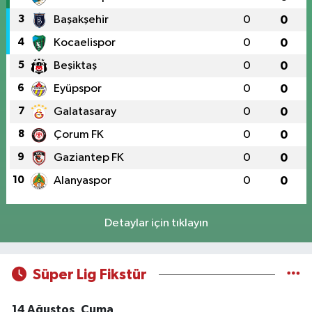
3
Başakşehir
0
0
4
Kocaelispor
0
0
5
Beşiktaş
0
0
6
Eyüpspor
0
0
7
Galatasaray
0
0
8
Çorum FK
0
0
9
Gaziantep FK
0
0
10
Alanyaspor
0
0
Detaylar için tıklayın
Süper Lig Fikstür
14 Ağustos, Cuma