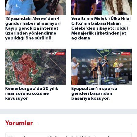
18 yaşındaki Merve'den 4
Yeraltı'nın Melek'i Ülkü Hilal
gündür haber alınamıyor!
Çiftçi’nin babası Hakan
Kayıp genç kıza internet
Çelebi'den şikayetçi oldu!
üzerinden yönlendirme
Menajerlik şirketinden jet
yapıldığı öne sürüldü.
açıklama
Kemerburgaz’da 30 yılık
Eyüpsultan’ın sporcu
imar sorunu çözüme
gençleri başarıdan
kavuşuyor
başarıya koşuyor.
Yorumlar