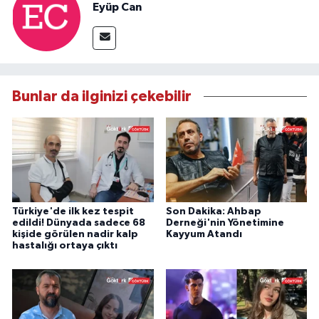
Eyüp Can
Bunlar da ilginizi çekebilir
Türkiye'de ilk kez tespit
Son Dakika: Ahbap
edildi! Dünyada sadece 68
Derneği'nin Yönetimine
kişide görülen nadir kalp
Kayyum Atandı
hastalığı ortaya çıktı