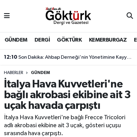
Anne Çocuk
Eyüpsultan Hava Durumu
BİLİM
Eyüpsultan Trafik Yoğunluk Haritası
GÜNDEM
DERGİ
GÖKTÜRK
KEMERBURGAZ
DERGİ
Süper Lig Puan Durumu ve Fikstür
12:10
Son Dakika: Ahbap Derneği'nin Yönetimine Kayyum Atandı
DÜNYA
Tüm Manşetler
HABERLER
GÜNDEM
İtalya Hava Kuvvetleri'ne
EĞİTİM
Son Dakika Haberleri
bağlı akrobasi ekibine ait 3
EKONOMİ
Haber Arşivi
uçak havada çarpıştı
GÖKTÜRK
İtalya Hava Kuvvetleri'ne bağlı Frecce Tricolori
adlı akrobasi ekibine ait 3 uçak, gösteri uçuşu
GÜNDEM
sırasında hava çarpıştı.