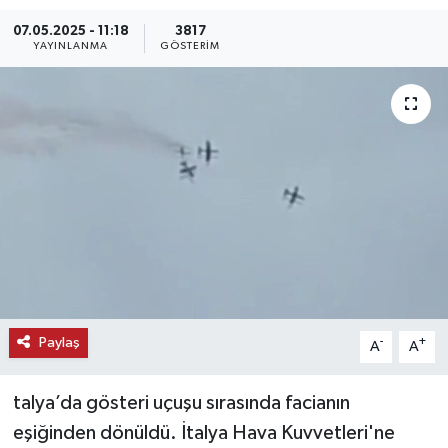
07.05.2025 - 11:18
3817
KEMERBURGAZ
YAYINLANMA
GÖSTERIM
KÜLTÜR - SANAT
MAGAZİN
ÖZEL HABER
SAĞLIK
SPOR
TEKNOLOJİ
Paylaş
-
+
A
A
TİCARET
talya’da gösteri uçuşu sırasında facianın
eşiğinden dönüldü. İtalya Hava Kuvvetleri'ne
YAŞAM