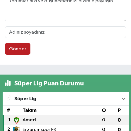
Gönder
Süper Lig Puan Durumu
Süper Lig
#
Takım
O
P
1
Amed
0
0
2
Erzurumspor FK
0
0