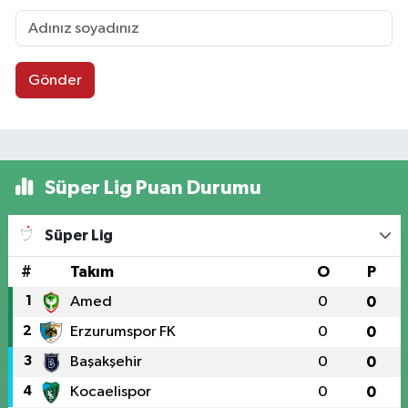
Gönder
Süper Lig Puan Durumu
Süper Lig
#
Takım
O
P
1
Amed
0
0
2
Erzurumspor FK
0
0
3
Başakşehir
0
0
4
Kocaelispor
0
0