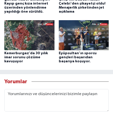
Kayıp genç kıza internet
Çelebi'den şikayetçi oldu!
üzerinden yönlendirme
Menajerlik şirketinden jet
yapıldığı öne sürüldü.
açıklama
Kemerburgaz’da 30 yılık
Eyüpsultan’ın sporcu
imar sorunu çözüme
gençleri başarıdan
kavuşuyor
başarıya koşuyor.
Yorumlar