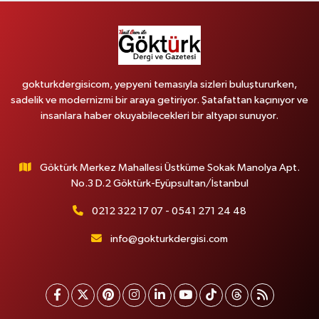
gokturkdergisicom, yepyeni temasıyla sizleri buluştururken,
sadelik ve modernizmi bir araya getiriyor. Şatafattan kaçınıyor ve
insanlara haber okuyabilecekleri bir altyapı sunuyor.
Göktürk Merkez Mahallesi Üstküme Sokak Manolya Apt.
No.3 D.2 Göktürk-Eyüpsultan/İstanbul
0212 322 17 07 - 0541 271 24 48
info@gokturkdergisi.com