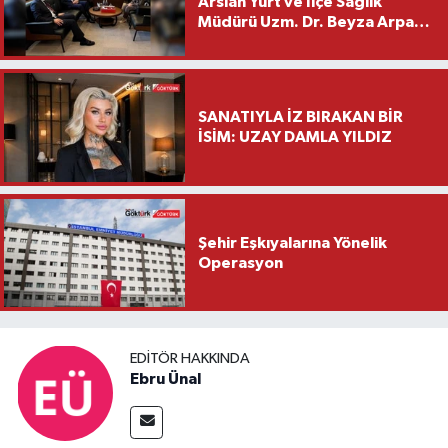
Arslan Yurt ve İlçe Sağlık
Müdürü Uzm. Dr. Beyza Arpacı
Saylar’dan Hayırlı Olsun
Ziyareti
SANATIYLA İZ BIRAKAN BİR
İSİM: UZAY DAMLA YILDIZ
Şehir Eşkıyalarına Yönelik
Operasyon
EDITÖR HAKKINDA
Ebru Ünal