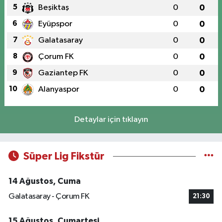
5
Beşiktaş
0
0
6
Eyüpspor
0
0
7
Galatasaray
0
0
8
Çorum FK
0
0
9
Gaziantep FK
0
0
10
Alanyaspor
0
0
Detaylar için tıklayın
Süper Lig Fikstür
14 Ağustos, Cuma
Galatasaray - Çorum FK
21:30
15 Ağustos, Cumartesi