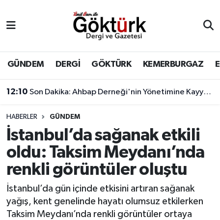
Anne Çocuk
Eyüpsultan Hava Durumu
BİLİM
Eyüpsultan Trafik Yoğunluk Haritası
GÜNDEM
DERGİ
GÖKTÜRK
KEMERBURGAZ
DERGİ
Süper Lig Puan Durumu ve Fikstür
12:10
Son Dakika: Ahbap Derneği'nin Yönetimine Kayyum Atandı
DÜNYA
Tüm Manşetler
HABERLER
GÜNDEM
İstanbul’da sağanak etkili
EĞİTİM
Son Dakika Haberleri
oldu: Taksim Meydanı’nda
EKONOMİ
Haber Arşivi
renkli görüntüler oluştu
GÖKTÜRK
İstanbul’da gün içinde etkisini artıran sağanak
yağış, kent genelinde hayatı olumsuz etkilerken
GÜNDEM
Taksim Meydanı’nda renkli görüntüler ortaya