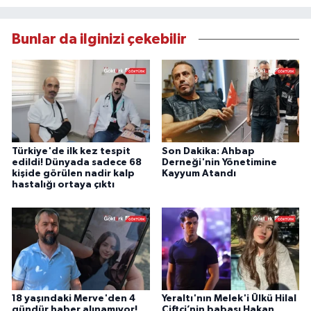
Bunlar da ilginizi çekebilir
Türkiye'de ilk kez tespit
Son Dakika: Ahbap
edildi! Dünyada sadece 68
Derneği'nin Yönetimine
kişide görülen nadir kalp
Kayyum Atandı
hastalığı ortaya çıktı
18 yaşındaki Merve'den 4
Yeraltı'nın Melek'i Ülkü Hilal
gündür haber alınamıyor!
Çiftçi’nin babası Hakan