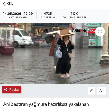
çıktı.
KEMERBURGAZ
14.05.2026 - 12:09
4735
1 DK
YAYINLANMA
GÖSTERIM
OKUNMA SÜRESI
KÜLTÜR - SANAT
MAGAZİN
ÖZEL HABER
SAĞLIK
SPOR
TEKNOLOJİ
Paylaş
-
+
A
A
TİCARET
Ani bastıran yağmura hazırlıksız yakalanan
YAŞAM