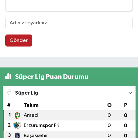
Gönder
Süper Lig Puan Durumu
Süper Lig
#
Takım
O
P
1
Amed
0
0
2
Erzurumspor FK
0
0
3
Başakşehir
0
0