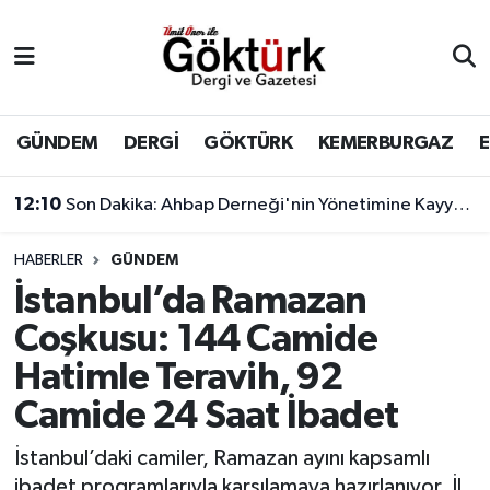
Anne Çocuk
Eyüpsultan Hava Durumu
BİLİM
Eyüpsultan Trafik Yoğunluk Haritası
GÜNDEM
DERGİ
GÖKTÜRK
KEMERBURGAZ
DERGİ
Süper Lig Puan Durumu ve Fikstür
12:10
Son Dakika: Ahbap Derneği'nin Yönetimine Kayyum Atandı
DÜNYA
Tüm Manşetler
HABERLER
GÜNDEM
İstanbul’da Ramazan
EĞİTİM
Son Dakika Haberleri
Coşkusu: 144 Camide
EKONOMİ
Haber Arşivi
Hatimle Teravih, 92
Camide 24 Saat İbadet
GÖKTÜRK
İstanbul’daki camiler, Ramazan ayını kapsamlı
GÜNDEM
ibadet programlarıyla karşılamaya hazırlanıyor. İl