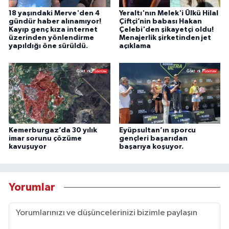
18 yaşındaki Merve'den 4
Yeraltı'nın Melek'i Ülkü Hilal
gündür haber alınamıyor!
Çiftçi’nin babası Hakan
Kayıp genç kıza internet
Çelebi'den şikayetçi oldu!
üzerinden yönlendirme
Menajerlik şirketinden jet
yapıldığı öne sürüldü.
açıklama
Kemerburgaz’da 30 yılık
Eyüpsultan’ın sporcu
imar sorunu çözüme
gençleri başarıdan
kavuşuyor
başarıya koşuyor.
Yorumlar