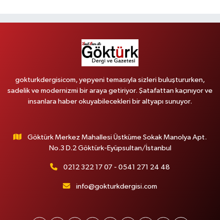
gokturkdergisicom, yepyeni temasıyla sizleri buluştururken,
sadelik ve modernizmi bir araya getiriyor. Şatafattan kaçınıyor ve
insanlara haber okuyabilecekleri bir altyapı sunuyor.
Göktürk Merkez Mahallesi Üstküme Sokak Manolya Apt.
No.3 D.2 Göktürk-Eyüpsultan/İstanbul
0212 322 17 07 - 0541 271 24 48
info@gokturkdergisi.com