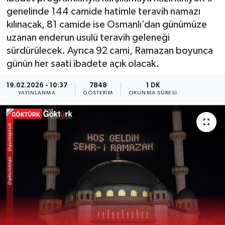
genelinde 144 camide hatimle teravih namazı
KEMERBURGAZ
kılınacak, 81 camide ise Osmanlı’dan günümüze
uzanan enderun usulü teravih geleneği
KÜLTÜR - SANAT
sürdürülecek. Ayrıca 92 cami, Ramazan boyunca
günün her saati ibadete açık olacak.
MAGAZİN
19.02.2026 - 10:37
7848
1 DK
YAYINLANMA
GÖSTERIM
OKUNMA SÜRESI
ÖZEL HABER
SAĞLIK
SPOR
TEKNOLOJİ
TİCARET
YAŞAM