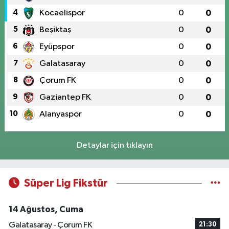
4
Kocaelispor
0
0
5
Beşiktaş
0
0
6
Eyüpspor
0
0
7
Galatasaray
0
0
8
Çorum FK
0
0
9
Gaziantep FK
0
0
10
Alanyaspor
0
0
Detaylar için tıklayın
Süper Lig Fikstür
14 Ağustos, Cuma
Galatasaray - Çorum FK
21:30