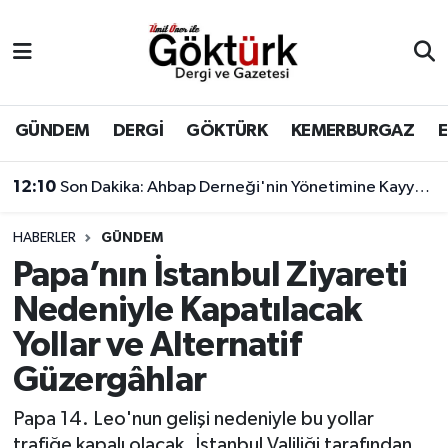
Anne Çocuk
Eyüpsultan Hava Durumu
BİLİM
Eyüpsultan Trafik Yoğunluk Haritası
GÜNDEM
DERGİ
GÖKTÜRK
KEMERBURGAZ
12:10
Son Dakika: Ahbap Derneği'nin Yönetimine Kayyum Atandı
DERGİ
Süper Lig Puan Durumu ve Fikstür
11:17
Çağatay Ulusoy'un yeni görünümü sosyal medyada gündem yarattı
DÜNYA
Tüm Manşetler
HABERLER
GÜNDEM
Papa’nın İstanbul Ziyareti
EĞİTİM
Son Dakika Haberleri
Nedeniyle Kapatılacak
EKONOMİ
Haber Arşivi
Yollar ve Alternatif
Güzergâhlar
GÖKTÜRK
Papa 14. Leo'nun gelişi nedeniyle bu yollar
GÜNDEM
trafiğe kapalı olacak. İstanbul Valiliği tarafından