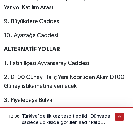
Yanyol Katılım Arası
9. Büyükdere Caddesi
10. Ayazağa Caddesi
ALTERNATİF YOLLAR
1. Fatih İlçesi Ayvansaray Caddesi
2. D100 Güney Haliç Yeni Köprüden Akım D100
Güney istikametine verilecek
3. Piyalepaşa Bulvarı
4. İmrahor Caddesi
Türkiye'de ilk kez tespit edildi! Dünyada
12:38
sadece 68 kişide görülen nadir kalp
5. Odesa Bulvarı
hastalığı ortaya çıktı