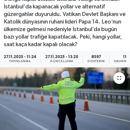
İstanbul'da kapanacak yollar ve alternatif
KEMERBURGAZ
güzergahlar duyuruldu. Vatikan Devlet Başkanı ve
Katolik dünyasının ruhani lideri Papa 14. Leo’nun
KÜLTÜR - SANAT
ülkemize gelmesi nedeniyle İstanbul’da bugün
bazı yollar trafiğe kapatılacak. Peki, hangi yollar,
MAGAZİN
saat kaça kadar kapalı olacak?
ÖZEL HABER
27.11.2025 - 11:24
27.11.2025 - 13:20
8597
11 
YAYINLANMA
GÜNCELLEME
GÖSTERIM
OKUNMA 
SAĞLIK
SPOR
TEKNOLOJİ
TİCARET
YAŞAM