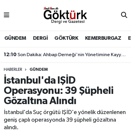
Anne Çocuk
Eyüpsultan Hava Durumu
BİLİM
Eyüpsultan Trafik Yoğunluk Haritası
GÜNDEM
DERGİ
GÖKTÜRK
KEMERBURGAZ
DERGİ
Süper Lig Puan Durumu ve Fikstür
12:10
Son Dakika: Ahbap Derneği'nin Yönetimine Kayyum Atandı
DÜNYA
Tüm Manşetler
HABERLER
GÜNDEM
İstanbul'da IŞİD
EĞİTİM
Son Dakika Haberleri
Operasyonu: 39 Şüpheli
EKONOMİ
Haber Arşivi
Gözaltına Alındı
GÖKTÜRK
İstanbul'da Suç örgütü IŞİD'e yönelik düzenlenen
geniş çaplı operasyonda 39 şüpheli gözaltına
GÜNDEM
alındı.