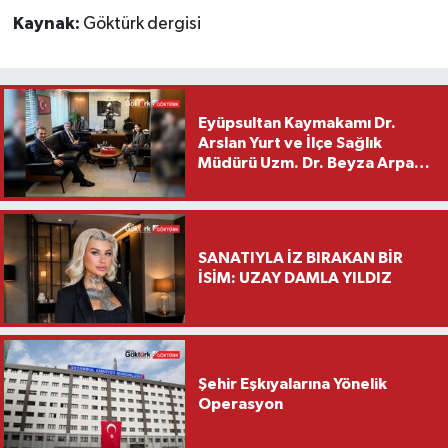
Kaynak:
Göktürk dergisi
Eyüpsultan Kaymakamı Dr.
Arslan Yurt ve İlçe Sağlık
Müdürü Uzm. Dr. Beyza Arpacı
Saylar’dan Hayırlı Olsun
Ziyareti
SANATIYLA İZ BIRAKAN BİR
İSİM: UZAY DAMLA YILDIZ
Şehir Eşkıyalarına Yönelik
Operasyon