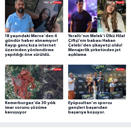
18 yaşındaki Merve'den 4
Yeraltı'nın Melek'i Ülkü Hilal
gündür haber alınamıyor!
Çiftçi’nin babası Hakan
Kayıp genç kıza internet
Çelebi'den şikayetçi oldu!
üzerinden yönlendirme
Menajerlik şirketinden jet
yapıldığı öne sürüldü.
açıklama
Kemerburgaz’da 30 yılık
Eyüpsultan’ın sporcu
imar sorunu çözüme
gençleri başarıdan
kavuşuyor
başarıya koşuyor.