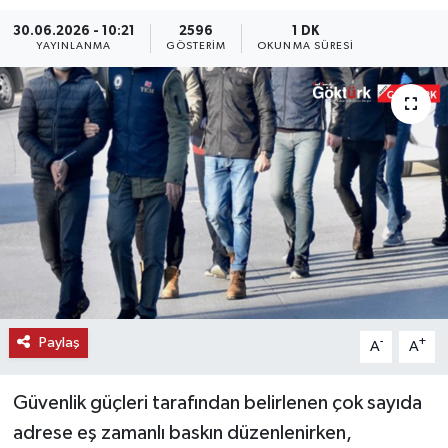
30.06.2026 - 10:21
2596
1 DK
KEMERBURGAZ
YAYINLANMA
GÖSTERIM
OKUNMA SÜRESI
KÜLTÜR - SANAT
MAGAZİN
ÖZEL HABER
SAĞLIK
SPOR
TEKNOLOJİ
Paylaş
-
+
A
A
TİCARET
Güvenlik güçleri tarafından belirlenen çok sayıda
adrese eş zamanlı baskın düzenlenirken,
YAŞAM