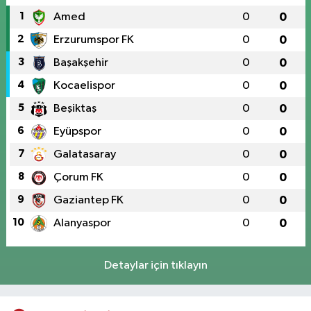
1
Amed
0
0
2
Erzurumspor FK
0
0
3
Başakşehir
0
0
4
Kocaelispor
0
0
5
Beşiktaş
0
0
6
Eyüpspor
0
0
7
Galatasaray
0
0
8
Çorum FK
0
0
9
Gaziantep FK
0
0
10
Alanyaspor
0
0
Detaylar için tıklayın