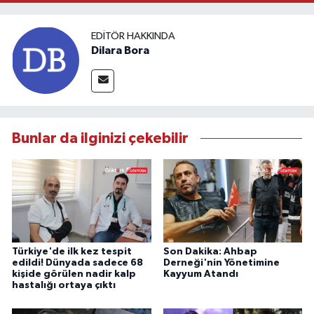
EDITÖR HAKKINDA
Dilara Bora
Bunlar da ilginizi çekebilir
Türkiye'de ilk kez tespit
Son Dakika: Ahbap
edildi! Dünyada sadece 68
Derneği'nin Yönetimine
kişide görülen nadir kalp
Kayyum Atandı
hastalığı ortaya çıktı