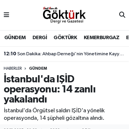
Anne Çocuk
Eyüpsultan Hava Durumu
BİLİM
Eyüpsultan Trafik Yoğunluk Haritası
GÜNDEM
DERGİ
GÖKTÜRK
KEMERBURGAZ
DERGİ
Süper Lig Puan Durumu ve Fikstür
12:10
Son Dakika: Ahbap Derneği'nin Yönetimine Kayyum Atandı
DÜNYA
Tüm Manşetler
HABERLER
GÜNDEM
İstanbul'da IŞİD
EĞİTİM
Son Dakika Haberleri
operasyonu: 14 zanlı
EKONOMİ
Haber Arşivi
yakalandı
GÖKTÜRK
İstanbul'da Örgütsel saldırı IŞİD'a yönelik
operasyonda, 14 şüpheli gözaltına alındı.
GÜNDEM