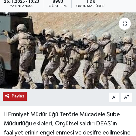
26.11.2025 - 10:23
8983
1 DK
YAYINLANMA
GÖSTERIM
OKUNMA SÜRESI
KEMERBURGAZ
KÜLTÜR - SANAT
MAGAZİN
ÖZEL HABER
SAĞLIK
SPOR
Paylaş
-
+
A
A
TEKNOLOJİ
İl Emniyet Müdürlüğü Terörle Mücadele Şube
TİCARET
Müdürlüğü ekipleri, Örgütsel saldırı DEAŞ'ın
faaliyetlerinin engellenmesi ve deşifre edilmesine
YAŞAM