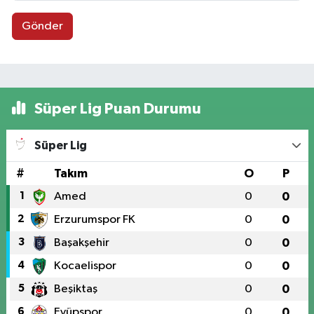
Gönder
Süper Lig Puan Durumu
Süper Lig
#
Takım
O
P
1
Amed
0
0
2
Erzurumspor FK
0
0
3
Başakşehir
0
0
4
Kocaelispor
0
0
5
Beşiktaş
0
0
6
Eyüpspor
0
0