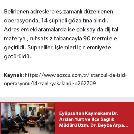
Belirlenen adreslere eş zamanlı düzenlenen
operasyonda, 14 şüpheli gözaltına alındı.
Adreslerdeki aramalarda ise çok sayıda dijital
materyal, ruhsatsız tabancayla 90 mermi ele
geçirildi. Şüpheliler, işlemleri için emniyete
götürüldü.
Kaynak:
https://www.sozcu.com.tr/istanbul-da-isid-
operasyonu-14-zanli-yakalandi-p262709
Eyüpsultan Kaymakamı Dr.
Arslan Yurt ve İlçe Sağlık
Müdürü Uzm. Dr. Beyza Arpacı
Saylar’dan Hayırlı Olsun