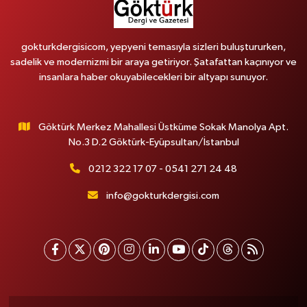
gokturkdergisicom, yepyeni temasıyla sizleri buluştururken,
sadelik ve modernizmi bir araya getiriyor. Şatafattan kaçınıyor ve
insanlara haber okuyabilecekleri bir altyapı sunuyor.
Göktürk Merkez Mahallesi Üstküme Sokak Manolya Apt.
No.3 D.2 Göktürk-Eyüpsultan/İstanbul
0212 322 17 07 - 0541 271 24 48
info@gokturkdergisi.com