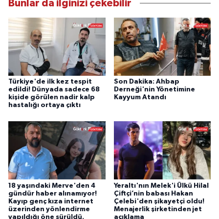
Bunlar da ilginizi çekebilir
Türkiye'de ilk kez tespit
Son Dakika: Ahbap
edildi! Dünyada sadece 68
Derneği'nin Yönetimine
kişide görülen nadir kalp
Kayyum Atandı
hastalığı ortaya çıktı
18 yaşındaki Merve'den 4
Yeraltı'nın Melek'i Ülkü Hilal
gündür haber alınamıyor!
Çiftçi’nin babası Hakan
Kayıp genç kıza internet
Çelebi'den şikayetçi oldu!
üzerinden yönlendirme
Menajerlik şirketinden jet
yapıldığı öne sürüldü.
açıklama