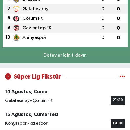
7
Galatasaray
0
0
8
Çorum FK
0
0
9
Gaziantep FK
0
0
10
Alanyaspor
0
0
Detaylar için tıklayın
Süper Lig Fikstür
14 Ağustos, Cuma
Galatasaray - Çorum FK
21:30
15 Ağustos, Cumartesi
Konyaspor - Rizespor
19:00