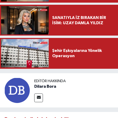
Ziyareti
SANATIYLA İZ BIRAKAN BİR
İSİM: UZAY DAMLA YILDIZ
Şehir Eşkıyalarına Yönelik
Operasyon
EDITÖR HAKKINDA
Dilara Bora