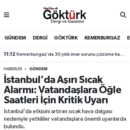
Anne Çocuk
Eyüpsultan Hava Durumu
BİLİM
Eyüpsultan Trafik Yoğunluk Haritası
GÜNDEM
DERGİ
GÖKTÜRK
KEMERBURGAZ
DERGİ
Süper Lig Puan Durumu ve Fikstür
11:12
Kemerburgaz’da 30 yılık imar sorunu çözüme kavuşuyor
DÜNYA
Tüm Manşetler
HABERLER
GÜNDEM
İstanbul'da Aşırı Sıcak
EĞİTİM
Son Dakika Haberleri
Alarmı: Vatandaşlara Öğle
EKONOMİ
Haber Arşivi
Saatleri İçin Kritik Uyarı
GÖKTÜRK
İstanbul'da etkisini artıran sıcak hava dalgası
nedeniyle yetkililer vatandaşlara önemli uyarılarda
GÜNDEM
bulundu.