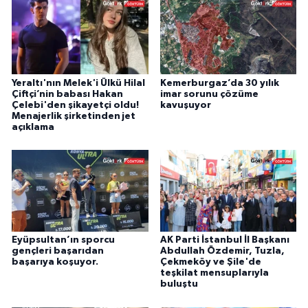
Yeraltı'nın Melek'i Ülkü Hilal
Kemerburgaz’da 30 yılık
Çiftçi’nin babası Hakan
imar sorunu çözüme
Çelebi'den şikayetçi oldu!
kavuşuyor
Menajerlik şirketinden jet
açıklama
Eyüpsultan’ın sporcu
AK Parti İstanbul İl Başkanı
gençleri başarıdan
Abdullah Özdemir, Tuzla,
başarıya koşuyor.
Çekmeköy ve Şile'de
teşkilat mensuplarıyla
buluştu