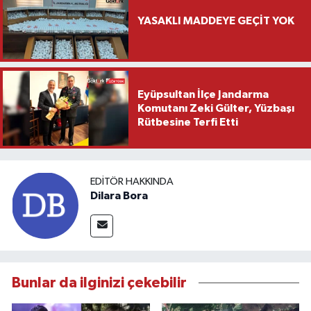
YASAKLI MADDEYE GEÇİT YOK
Eyüpsultan İlçe Jandarma
Komutanı Zeki Gülter, Yüzbaşı
Rütbesine Terfi Etti
EDITÖR HAKKINDA
Dilara Bora
Bunlar da ilginizi çekebilir