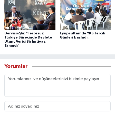
Dervişoğlu: "Terörsüz
Eyüpsultan’da YKS Tercih
Türkiye Sürecinde Devlete
Günleri başladı.
Utanç Verici Bir İmtiyaz
Tanındı"
Yorumlar