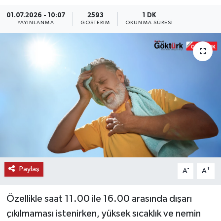
01.07.2026 - 10:07
2593
1 DK
KEMERBURGAZ
YAYINLANMA
GÖSTERIM
OKUNMA SÜRESI
KÜLTÜR - SANAT
MAGAZİN
ÖZEL HABER
SAĞLIK
SPOR
TEKNOLOJİ
Paylaş
-
+
A
A
TİCARET
Özellikle saat 11.00 ile 16.00 arasında dışarı
çıkılmaması istenirken, yüksek sıcaklık ve nemin
YAŞAM