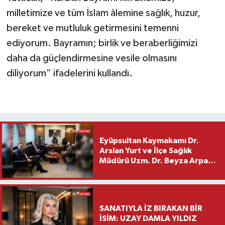
milletimize ve tüm İslam âlemine sağlık, huzur,
bereket ve mutluluk getirmesini temenni
ediyorum. Bayramın; birlik ve beraberliğimizi
daha da güçlendirmesine vesile olmasını
diliyorum” ifadelerini kullandı.
Eyüpsultan Kaymakamı Dr.
Arslan Yurt ve İlçe Sağlık
Müdürü Uzm. Dr. Beyza Arpacı
Saylar’dan Hayırlı Olsun
Ziyareti
SANATIYLA İZ BIRAKAN BİR
İSİM: UZAY DAMLA YILDIZ