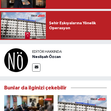
Şehir Eşkıyalarına Yönelik
Operasyon
EDITÖR HAKKINDA
Neslişah Özcan
Bunlar da ilginizi çekebilir