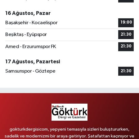
16 Ağustos, Pazar
Başakşehir - Kocaelispor
19:00
Beşiktaş - Eyüpspor
21:30
Amed - Erzurumspor FK
21:30
17 Ağustos, Pazartesi
Samsunspor - Göztepe
21:30
gokturkdergisicom, yepyeni temasıyla sizleri buluştururken,
sadelik ve modernizmi bir araya getiriyor. Şatafattan kaçınıyor ve