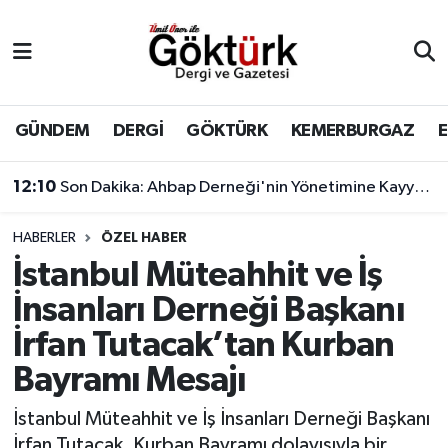
Anne Çocuk
Eyüpsultan Hava Durumu
BİLİM
Eyüpsultan Trafik Yoğunluk Haritası
GÜNDEM
DERGİ
GÖKTÜRK
KEMERBURGAZ
DERGİ
Süper Lig Puan Durumu ve Fikstür
12:10
Son Dakika: Ahbap Derneği'nin Yönetimine Kayyum Atandı
DÜNYA
Tüm Manşetler
HABERLER
ÖZEL HABER
İstanbul Müteahhit ve İş
EĞİTİM
Son Dakika Haberleri
İnsanları Derneği Başkanı
EKONOMİ
Haber Arşivi
İrfan Tutacak’tan Kurban
Bayramı Mesajı
GÖKTÜRK
İstanbul Müteahhit ve İş İnsanları Derneği Başkanı
GÜNDEM
İrfan Tutacak, Kurban Bayramı dolayısıyla bir