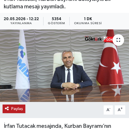
kutlama mesajı yayımladı.
KEMERBURGAZ
20.05.2026 - 12:22
5354
1 DK
YAYINLANMA
GÖSTERIM
OKUNMA SÜRESI
KÜLTÜR - SANAT
MAGAZİN
ÖZEL HABER
SAĞLIK
SPOR
TEKNOLOJİ
Paylaş
-
+
A
A
TİCARET
İrfan Tutacak mesajında, Kurban Bayramı’nın
YAŞAM