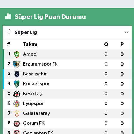
Süper Lig Puan Durumu
Süper Lig
#
Takım
O
P
1
Amed
0
0
2
Erzurumspor FK
0
0
3
Başakşehir
0
0
4
Kocaelispor
0
0
5
Beşiktaş
0
0
6
Eyüpspor
0
0
7
Galatasaray
0
0
8
Çorum FK
0
0
9
Gaziantep FK
0
0