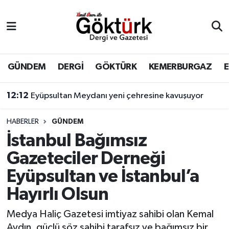
Anne Çocuk
Eyüpsultan Hava Durumu
BİLİM
Eyüpsultan Trafik Yoğunluk Haritası
GÜNDEM
DERGİ
GÖKTÜRK
KEMERBURGAZ
DERGİ
Süper Lig Puan Durumu ve Fikstür
12:12
Eyüpsultan Meydanı yeni çehresine kavuşuyor
DÜNYA
Tüm Manşetler
HABERLER
GÜNDEM
İstanbul Bağımsız
EĞİTİM
Son Dakika Haberleri
Gazeteciler Derneği
EKONOMİ
Haber Arşivi
Eyüpsultan ve İstanbul’a
Hayırlı Olsun
GÖKTÜRK
Medya Haliç Gazetesi imtiyaz sahibi olan Kemal
GÜNDEM
Aydın, güçlü söz sahibi tarafsız ve bağımsız bir