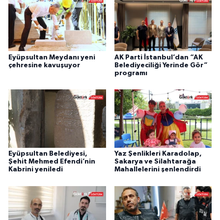
Eyüpsultan Meydanı yeni
AK Parti İstanbul’dan “AK
çehresine kavuşuyor
Belediyeciliği Yerinde Gör”
programı
Eyüpsultan Belediyesi,
Yaz Şenlikleri Karadolap,
Şehit Mehmed Efendi’nin
Sakarya ve Silahtarağa
Kabrini yeniledi
Mahallelerini şenlendirdi