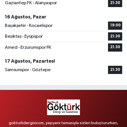
Gaziantep FK - Alanyaspor
21:30
16 Ağustos, Pazar
Başakşehir - Kocaelispor
19:00
Beşiktaş - Eyüpspor
21:30
Amed - Erzurumspor FK
21:30
17 Ağustos, Pazartesi
Samsunspor - Göztepe
21:30
gokturkdergisicom, yepyeni temasıyla sizleri buluştururken,