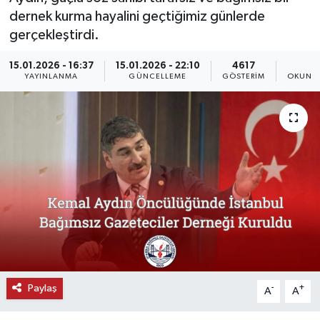
dernek kurma hayalini geçtiğimiz günlerde
KEMERBURGAZ
gerçekleştirdi.
KÜLTÜR - SANAT
15.01.2026 - 16:37
15.01.2026 - 22:10
4617
2
YAYINLANMA
GÜNCELLEME
GÖSTERIM
OKUNMA
MAGAZİN
ÖZEL HABER
SAĞLIK
SPOR
TEKNOLOJİ
TİCARET
Paylaş
-
+
A
A
YAŞAM