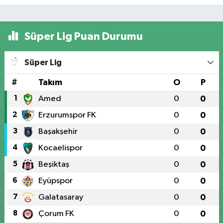
Süper Lig Puan Durumu
Süper Lig
#
Takım
O
P
1
Amed
0
0
2
Erzurumspor FK
0
0
3
Başakşehir
0
0
4
Kocaelispor
0
0
5
Beşiktaş
0
0
6
Eyüpspor
0
0
7
Galatasaray
0
0
8
Çorum FK
0
0