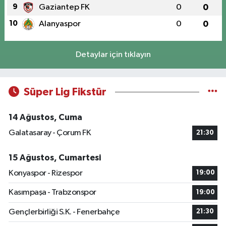
9
Gaziantep FK
0
0
10
Alanyaspor
0
0
Detaylar için tıklayın
Süper Lig Fikstür
14 Ağustos, Cuma
Galatasaray - Çorum FK
21:30
15 Ağustos, Cumartesi
Konyaspor - Rizespor
19:00
Kasımpaşa - Trabzonspor
19:00
Gençlerbirliği S.K. - Fenerbahçe
21:30