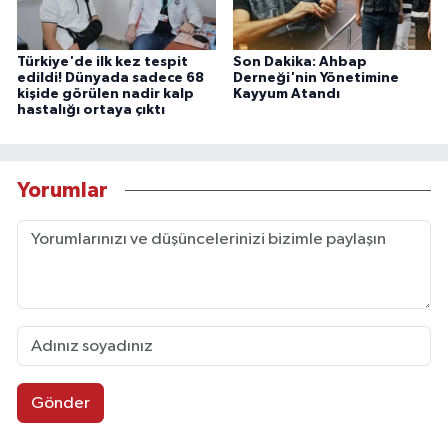
Türkiye'de ilk kez tespit
Son Dakika: Ahbap
edildi! Dünyada sadece 68
Derneği'nin Yönetimine
kişide görülen nadir kalp
Kayyum Atandı
hastalığı ortaya çıktı
Yorumlar
Gönder