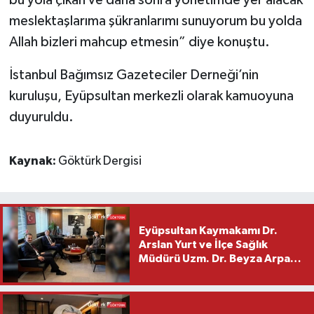
meslektaşlarıma şükranlarımı sunuyorum bu yolda
Allah bizleri mahcup etmesin” diye konuştu.
İstanbul Bağımsız Gazeteciler Derneği’nin
kuruluşu, Eyüpsultan merkezli olarak kamuoyuna
duyuruldu.
Kaynak:
Göktürk Dergisi
Eyüpsultan Kaymakamı Dr.
Arslan Yurt ve İlçe Sağlık
Müdürü Uzm. Dr. Beyza Arpacı
Saylar’dan Hayırlı Olsun
Ziyareti