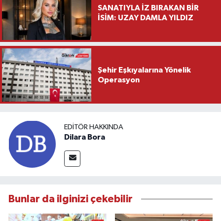
SANATIYLA İZ BIRAKAN BİR
İSİM: UZAY DAMLA YILDIZ
Şehir Eşkıyalarına Yönelik
Operasyon
EDITÖR HAKKINDA
Dilara Bora
Bunlar da ilginizi çekebilir