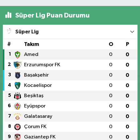
Süper Lig Puan Durumu
Süper Lig
#
Takım
O
P
1
Amed
0
0
2
Erzurumspor FK
0
0
3
Başakşehir
0
0
4
Kocaelispor
0
0
5
Beşiktaş
0
0
6
Eyüpspor
0
0
7
Galatasaray
0
0
8
Çorum FK
0
0
9
Gaziantep FK
0
0