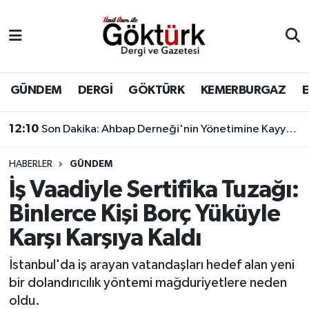
Anne Çocuk
Eyüpsultan Hava Durumu
BİLİM
Eyüpsultan Trafik Yoğunluk Haritası
GÜNDEM
DERGİ
GÖKTÜRK
KEMERBURGAZ
DERGİ
Süper Lig Puan Durumu ve Fikstür
12:10
Son Dakika: Ahbap Derneği'nin Yönetimine Kayyum Atandı
DÜNYA
Tüm Manşetler
HABERLER
GÜNDEM
İş Vaadiyle Sertifika Tuzağı:
EĞİTİM
Son Dakika Haberleri
Binlerce Kişi Borç Yüküyle
EKONOMİ
Haber Arşivi
Karşı Karşıya Kaldı
GÖKTÜRK
İstanbul'da iş arayan vatandaşları hedef alan yeni
bir dolandırıcılık yöntemi mağduriyetlere neden
GÜNDEM
oldu.