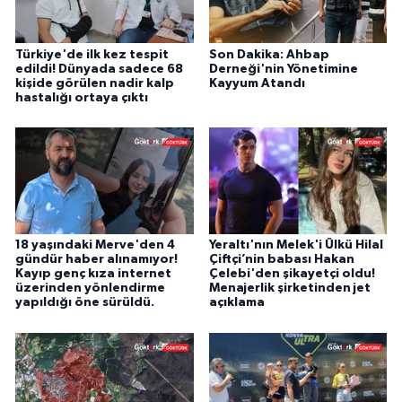
Türkiye'de ilk kez tespit
Son Dakika: Ahbap
edildi! Dünyada sadece 68
Derneği'nin Yönetimine
kişide görülen nadir kalp
Kayyum Atandı
hastalığı ortaya çıktı
18 yaşındaki Merve'den 4
Yeraltı'nın Melek'i Ülkü Hilal
gündür haber alınamıyor!
Çiftçi’nin babası Hakan
Kayıp genç kıza internet
Çelebi'den şikayetçi oldu!
üzerinden yönlendirme
Menajerlik şirketinden jet
yapıldığı öne sürüldü.
açıklama