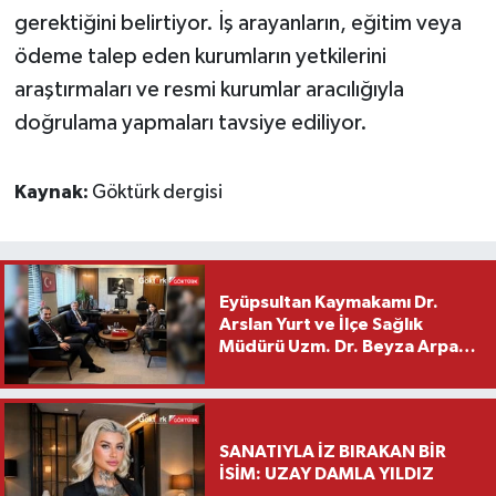
gerektiğini belirtiyor. İş arayanların, eğitim veya
ödeme talep eden kurumların yetkilerini
araştırmaları ve resmi kurumlar aracılığıyla
doğrulama yapmaları tavsiye ediliyor.
Kaynak:
Göktürk dergisi
Eyüpsultan Kaymakamı Dr.
Arslan Yurt ve İlçe Sağlık
Müdürü Uzm. Dr. Beyza Arpacı
Saylar’dan Hayırlı Olsun
Ziyareti
SANATIYLA İZ BIRAKAN BİR
İSİM: UZAY DAMLA YILDIZ