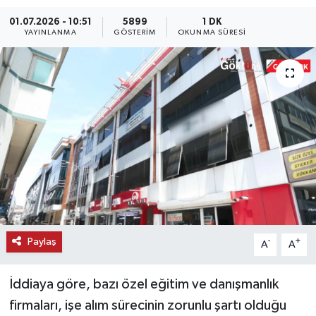
01.07.2026 - 10:51
5899
1 DK
KEMERBURGAZ
YAYINLANMA
GÖSTERIM
OKUNMA SÜRESI
KÜLTÜR - SANAT
MAGAZİN
ÖZEL HABER
SAĞLIK
SPOR
TEKNOLOJİ
Paylaş
-
+
A
A
TİCARET
İddiaya göre, bazı özel eğitim ve danışmanlık
firmaları, işe alım sürecinin zorunlu şartı olduğu
YAŞAM