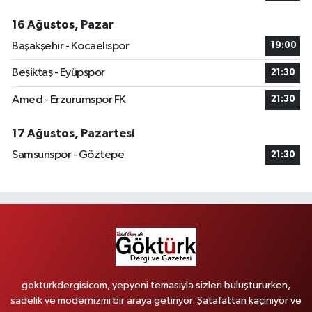
16 Ağustos, Pazar
Başakşehir - Kocaelispor
19:00
Beşiktaş - Eyüpspor
21:30
Amed - Erzurumspor FK
21:30
17 Ağustos, Pazartesi
Samsunspor - Göztepe
21:30
gokturkdergisicom, yepyeni temasıyla sizleri buluştururken,
sadelik ve modernizmi bir araya getiriyor. Şatafattan kaçınıyor ve