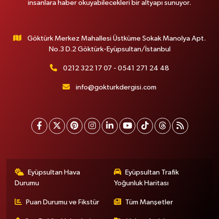
insanlara haber okuyabilecekleri bir altyapı sunuyor.
Göktürk Merkez Mahallesi Üstküme Sokak Manolya Apt.
No.3 D.2 Göktürk-Eyüpsultan/İstanbul
0212 322 17 07 - 0541 271 24 48
info@gokturkdergisi.com
Eyüpsultan Hava
Eyüpsultan Trafik
Durumu
Yoğunluk Haritası
Puan Durumu ve Fikstür
Tüm Manşetler