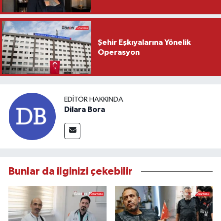
Şehir Eşkıyalarına Yönelik
Operasyon
EDITÖR HAKKINDA
Dilara Bora
Bunlar da ilginizi çekebilir