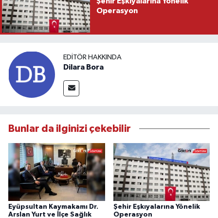
Şehir Eşkıyalarına Yönelik
Operasyon
EDITÖR HAKKINDA
Dilara Bora
Bunlar da ilginizi çekebilir
Eyüpsultan Kaymakamı Dr.
Şehir Eşkıyalarına Yönelik
Arslan Yurt ve İlçe Sağlık
Operasyon