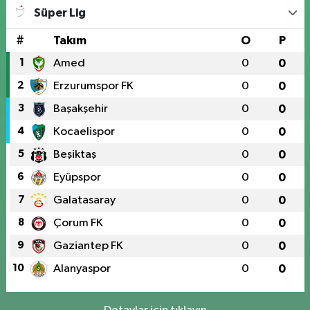
Süper Lig
#
Takım
O
P
1
Amed
0
0
2
Erzurumspor FK
0
0
3
Başakşehir
0
0
4
Kocaelispor
0
0
5
Beşiktaş
0
0
6
Eyüpspor
0
0
7
Galatasaray
0
0
8
Çorum FK
0
0
9
Gaziantep FK
0
0
10
Alanyaspor
0
0