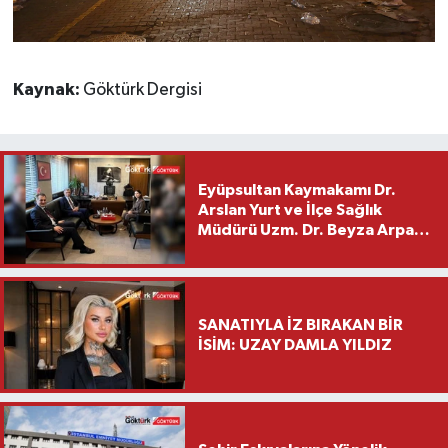
Kaynak:
Göktürk Dergisi
Eyüpsultan Kaymakamı Dr.
Arslan Yurt ve İlçe Sağlık
Müdürü Uzm. Dr. Beyza Arpacı
Saylar’dan Hayırlı Olsun
Ziyareti
SANATIYLA İZ BIRAKAN BİR
İSİM: UZAY DAMLA YILDIZ