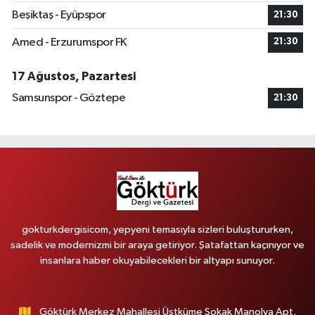
Beşiktaş - Eyüpspor
21:30
Amed - Erzurumspor FK
21:30
17 Ağustos, Pazartesi
Samsunspor - Göztepe
21:30
gokturkdergisicom, yepyeni temasıyla sizleri buluştururken,
sadelik ve modernizmi bir araya getiriyor. Şatafattan kaçınıyor ve
insanlara haber okuyabilecekleri bir altyapı sunuyor.
Göktürk Merkez Mahallesi Üstküme Sokak Manolya Apt.