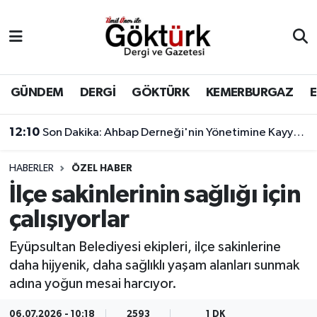
Anne Çocuk
Eyüpsultan Hava Durumu
BİLİM
Eyüpsultan Trafik Yoğunluk Haritası
GÜNDEM
DERGİ
GÖKTÜRK
KEMERBURGAZ
DERGİ
Süper Lig Puan Durumu ve Fikstür
12:10
Son Dakika: Ahbap Derneği'nin Yönetimine Kayyum Atandı
DÜNYA
Tüm Manşetler
HABERLER
ÖZEL HABER
İlçe sakinlerinin sağlığı için
EĞİTİM
Son Dakika Haberleri
çalışıyorlar
EKONOMİ
Haber Arşivi
Eyüpsultan Belediyesi ekipleri, ilçe sakinlerine
daha hijyenik, daha sağlıklı yaşam alanları sunmak
GÖKTÜRK
adına yoğun mesai harcıyor.
GÜNDEM
06.07.2026 - 10:18
2593
1 DK