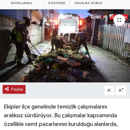
YAYINLANMA
GÖSTERIM
OKUNMA SÜRESI
KEMERBURGAZ
KÜLTÜR - SANAT
MAGAZİN
ÖZEL HABER
SAĞLIK
SPOR
Paylaş
-
+
A
A
TEKNOLOJİ
Ekipler ilçe genelinde temizlik çalışmalarını
TİCARET
aralıksız sürdürüyor. Bu çalışmalar kapsamında
özellikle semt pazarlarının kurulduğu alanlarda,
YAŞAM