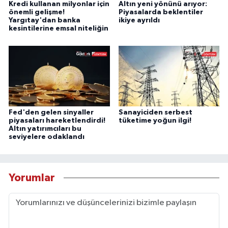
Kredi kullanan milyonlar için
Altın yeni yönünü arıyor:
önemli gelişme!
Piyasalarda beklentiler
Yargıtay'dan banka
ikiye ayrıldı
kesintilerine emsal niteliğin
Fed'den gelen sinyaller
Sanayiciden serbest
piyasaları hareketlendirdi!
tüketime yoğun ilgi!
Altın yatırımcıları bu
seviyelere odaklandı
Yorumlar