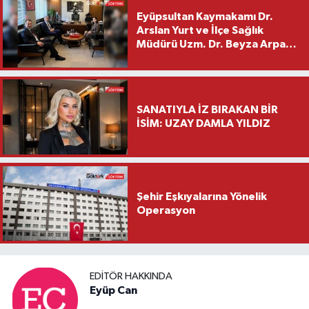
Eyüpsultan Kaymakamı Dr.
Arslan Yurt ve İlçe Sağlık
Müdürü Uzm. Dr. Beyza Arpacı
Saylar’dan Hayırlı Olsun
Ziyareti
SANATIYLA İZ BIRAKAN BİR
İSİM: UZAY DAMLA YILDIZ
Şehir Eşkıyalarına Yönelik
Operasyon
EDITÖR HAKKINDA
Eyüp Can