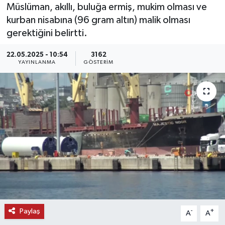
Müslüman, akıllı, buluğa ermiş, mukim olması ve
KEMERBURGAZ
kurban nisabına (96 gram altın) malik olması
gerektiğini belirtti.
KÜLTÜR - SANAT
22.05.2025 - 10:54
3162
YAYINLANMA
GÖSTERIM
MAGAZİN
ÖZEL HABER
SAĞLIK
SPOR
TEKNOLOJİ
TİCARET
Paylaş
-
+
A
A
YAŞAM