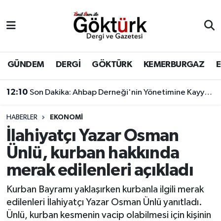
Anne Çocuk
Eyüpsultan Hava Durumu
BİLİM
Eyüpsultan Trafik Yoğunluk Haritası
GÜNDEM
DERGİ
GÖKTÜRK
KEMERBURGAZ
DERGİ
Süper Lig Puan Durumu ve Fikstür
12:10
Son Dakika: Ahbap Derneği'nin Yönetimine Kayyum Atandı
DÜNYA
Tüm Manşetler
HABERLER
EKONOMİ
İlahiyatçı Yazar Osman
EĞİTİM
Son Dakika Haberleri
Ünlü, kurban hakkında
EKONOMİ
Haber Arşivi
merak edilenleri açıkladı
GÖKTÜRK
Kurban Bayramı yaklaşırken kurbanla ilgili merak
edilenleri İlahiyatçı Yazar Osman Ünlü yanıtladı.
GÜNDEM
Ünlü, kurban kesmenin vacip olabilmesi için kişinin