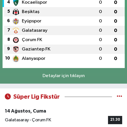
4
Kocaelispor
0
0
5
Beşiktaş
0
0
6
Eyüpspor
0
0
7
Galatasaray
0
0
8
Çorum FK
0
0
9
Gaziantep FK
0
0
10
Alanyaspor
0
0
Detaylar için tıklayın
Süper Lig Fikstür
14 Ağustos, Cuma
Galatasaray - Çorum FK
21:30