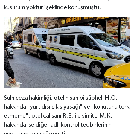
kusurum yoktur’ şeklinde konuşmuştu.
Sulh ceza hakimliği, otelin sahibi şüpheli H.O.
hakkında "yurt dışı çıkış yasağı" ve "konutunu terk
etmeme", otel çalışanı R.B. ile simitçi M.K.
hakkında ise diğer adli kontrol tedbirlerinin
uygulanmasına hükmetti.