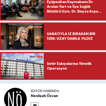
Eyüpsultan Kaymakamı Dr.
Arslan Yurt ve İlçe Sağlık
Müdürü Uzm. Dr. Beyza Arpacı
Saylar’dan Hayırlı Olsun
Ziyareti
SANATIYLA İZ BIRAKAN BİR
İSİM: UZAY DAMLA YILDIZ
Şehir Eşkıyalarına Yönelik
Operasyon
EDITÖR HAKKINDA
Neslişah Özcan