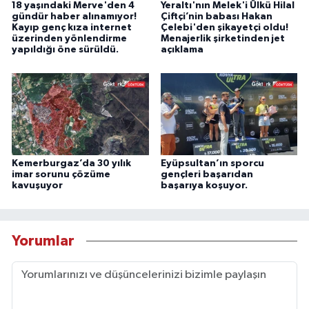
18 yaşındaki Merve'den 4
Yeraltı'nın Melek'i Ülkü Hilal
gündür haber alınamıyor!
Çiftçi’nin babası Hakan
Kayıp genç kıza internet
Çelebi'den şikayetçi oldu!
üzerinden yönlendirme
Menajerlik şirketinden jet
yapıldığı öne sürüldü.
açıklama
Kemerburgaz’da 30 yılık
Eyüpsultan’ın sporcu
imar sorunu çözüme
gençleri başarıdan
kavuşuyor
başarıya koşuyor.
Yorumlar