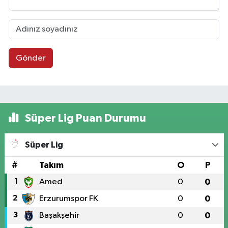
Gönder
Süper Lig Puan Durumu
Süper Lig
#
Takım
O
P
1
Amed
0
0
2
Erzurumspor FK
0
0
3
Başakşehir
0
0