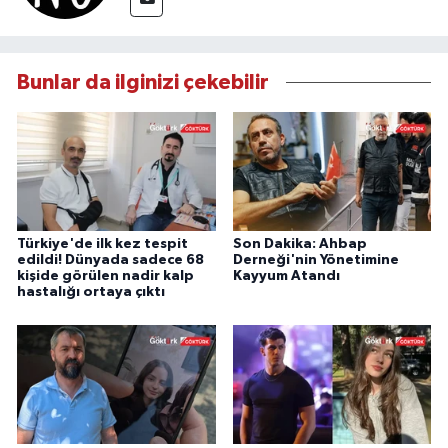
Bunlar da ilginizi çekebilir
Türkiye'de ilk kez tespit
Son Dakika: Ahbap
edildi! Dünyada sadece 68
Derneği'nin Yönetimine
kişide görülen nadir kalp
Kayyum Atandı
hastalığı ortaya çıktı