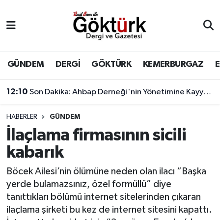
Anne Çocuk
Eyüpsultan Hava Durumu
BİLİM
Eyüpsultan Trafik Yoğunluk Haritası
GÜNDEM
DERGİ
GÖKTÜRK
KEMERBURGAZ
DERGİ
Süper Lig Puan Durumu ve Fikstür
12:10
Son Dakika: Ahbap Derneği'nin Yönetimine Kayyum Atandı
DÜNYA
Tüm Manşetler
HABERLER
GÜNDEM
İlaçlama firmasının sicili
EĞİTİM
Son Dakika Haberleri
kabarık
EKONOMİ
Haber Arşivi
Böcek Ailesi’nin ölümüne neden olan ilacı “Başka
yerde bulamazsınız, özel formüllü” diye
GÖKTÜRK
tanıttıkları bölümü internet sitelerinden çıkaran
ilaçlama şirketi bu kez de internet sitesini kapattı.
GÜNDEM