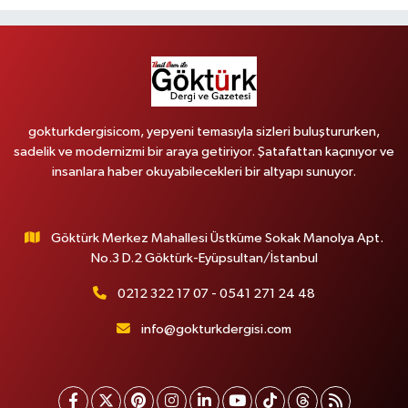
gokturkdergisicom, yepyeni temasıyla sizleri buluştururken,
sadelik ve modernizmi bir araya getiriyor. Şatafattan kaçınıyor ve
insanlara haber okuyabilecekleri bir altyapı sunuyor.
Göktürk Merkez Mahallesi Üstküme Sokak Manolya Apt.
No.3 D.2 Göktürk-Eyüpsultan/İstanbul
0212 322 17 07 - 0541 271 24 48
info@gokturkdergisi.com