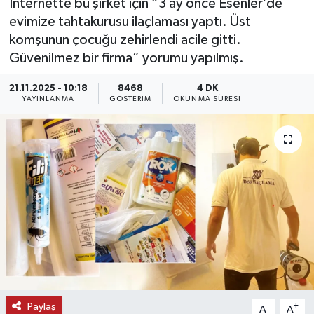
İnternette bu şirket için “3 ay önce Esenler’de
evimize tahtakurusu ilaçlaması yaptı. Üst
KEMERBURGAZ
komşunun çocuğu zehirlendi acile gitti.
Güvenilmez bir firma” yorumu yapılmış.
KÜLTÜR - SANAT
21.11.2025 - 10:18
8468
4 DK
MAGAZİN
YAYINLANMA
GÖSTERIM
OKUNMA SÜRESI
ÖZEL HABER
SAĞLIK
SPOR
TEKNOLOJİ
TİCARET
Paylaş
-
+
A
A
YAŞAM