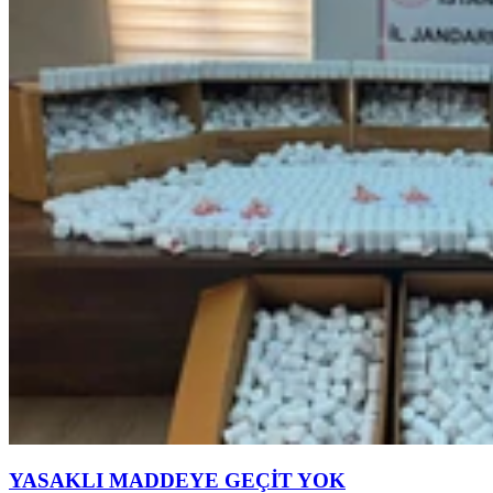
YASAKLI MADDEYE GEÇİT YOK