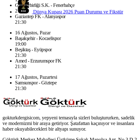
Gençlerbirliği S.K. - Fenerbahçe
21:30
Dünya Kupası 2026 Puan Durumu ve Fikstür
Gaziantep FK - Alanyaspor
21:30
16 Ağustos, Pazar
Başakşehir - Kocaelispor
19:00
Beşiktaş - Eyüpspor
21:30
Amed - Erzurumspor FK
21:30
17 Ağustos, Pazartesi
Samsunspor - Göztepe
21:30
gokturkdergisicom, yepyeni temasıyla sizleri buluştururken, sadelik
ve modernizmi bir araya getiriyor. Şatafattan kaçınıyor ve insanlara
haber okuyabilecekleri bir altyapı sunuyor.
Göktürk Merkez Mahallesi Üstküme Sokak Manolya Apt. No.3 D.2