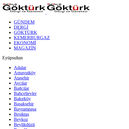
GÜNDEM
DERGİ
GÖKTÜRK
KEMERBURGAZ
EKONOMİ
MAGAZİN
Eyüpsultan
Adalar
Arnavutköy
Ataşehir
Avcılar
Bağcılar
Bahçelievler
Bakırköy
Başakşehir
Bayrampaşa
Beşiktaş
Beykoz
Beylikdüzü