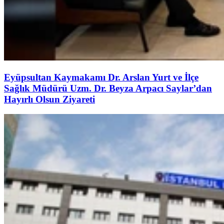
Eyüpsultan Kaymakamı Dr. Arslan Yurt ve İlçe
Sağlık Müdürü Uzm. Dr. Beyza Arpacı Saylar’dan
Hayırlı Olsun Ziyareti