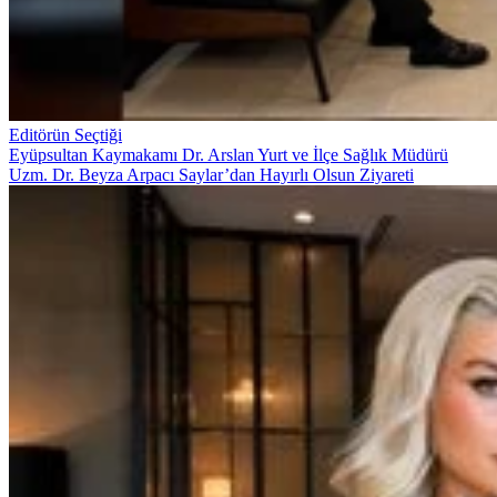
Editörün Seçtiği
Eyüpsultan Kaymakamı Dr. Arslan Yurt ve İlçe Sağlık Müdürü
Uzm. Dr. Beyza Arpacı Saylar’dan Hayırlı Olsun Ziyareti