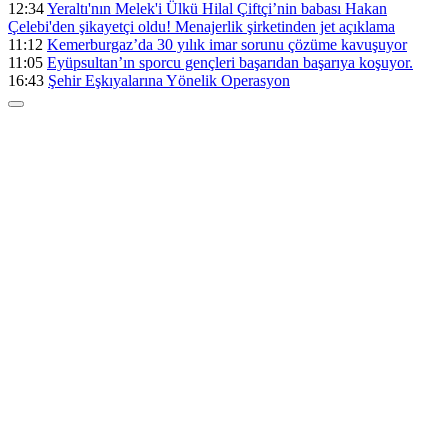
12:34
Yeraltı'nın Melek'i Ülkü Hilal Çiftçi’nin babası Hakan
Çelebi'den şikayetçi oldu! Menajerlik şirketinden jet açıklama
11:12
Kemerburgaz’da 30 yılık imar sorunu çözüme kavuşuyor
11:05
Eyüpsultan’ın sporcu gençleri başarıdan başarıya koşuyor.
16:43
Şehir Eşkıyalarına Yönelik Operasyon