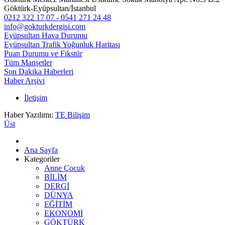
Göktürk-Eyüpsultan/İstanbul
0212 322 17 07 - 0541 271 24 48
info@gokturkdergisi.com
Eyüpsultan Hava Durumu
Eyüpsultan Trafik Yoğunluk Haritası
Puan Durumu ve Fikstür
Tüm Manşetler
Son Dakika Haberleri
Haber Arşivi
İletişim
Haber Yazılımı:
TE Bilişim
Üst
Ana Sayfa
Kategoriler
Anne Çocuk
BİLİM
DERGİ
DÜNYA
EĞİTİM
EKONOMİ
GÖKTÜRK