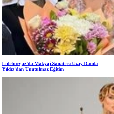
Lüleburgaz’da Makyaj Sanatçısı Uzay Damla
Yıldız’dan Unutulmaz Eğitim