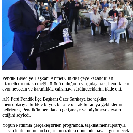
Pendik Belediye Başkanı Ahmet Cin de ilçeye kazandırılan
hizmetlerin ortak emeğin ürünü olduğunu vurgulayarak, Pendik için
aynı heyecan ve kararlılıkla çalışmayı sürdüreceklerini ifade etti.
AK Parti Pendik İlçe Başkanı Özer Sarıkaya ise teşkilat
mensuplarıyla birlikte büyük bir aile olarak bir araya geldiklerini
belirterek, Pendik’in her alanda gelişmeye ve büyümeye devam
ettiğini söyledi.
Yoğun katılımla gerçekleştirilen programda, teşkilat mensuplarıyla
istişarelerde bulunulurken, önümüzdeki dönemde hayata geçirilecek