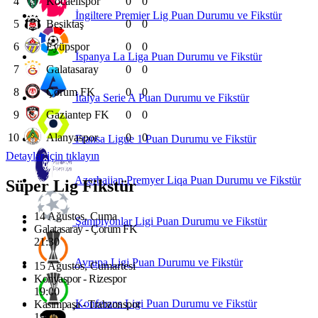
4
Kocaelispor
0
0
İngiltere Premier Lig Puan Durumu ve Fikstür
5
Beşiktaş
0
0
6
Eyüpspor
0
0
İspanya La Liga Puan Durumu ve Fikstür
7
Galatasaray
0
0
8
Çorum FK
0
0
İtalya Serie A Puan Durumu ve Fikstür
9
Gaziantep FK
0
0
10
Alanyaspor
0
0
Fransa Ligue 1 Puan Durumu ve Fikstür
Detaylar için tıklayın
Azerbaijan Premyer Liqa Puan Durumu ve Fikstür
Süper Lig Fikstür
14 Ağustos, Cuma
Şampiyonlar Ligi Puan Durumu ve Fikstür
Galatasaray - Çorum FK
21:30
Avrupa Ligi Puan Durumu ve Fikstür
15 Ağustos, Cumartesi
Konyaspor - Rizespor
19:00
Konferans Ligi Puan Durumu ve Fikstür
Kasımpaşa - Trabzonspor
19:00