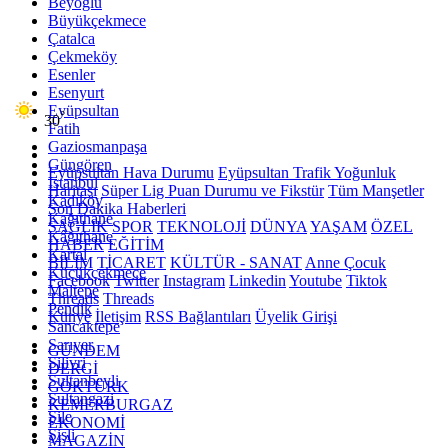
Beyoğlu
Büyükçekmece
Çatalca
Çekmeköy
Esenler
Esenyurt
Eyüpsultan
°
30
Fatih
Gaziosmanpaşa
Güngören
Eyüpsultan Hava Durumu
Eyüpsultan Trafik Yoğunluk
Istanbul
Haritası
Süper Lig Puan Durumu ve Fikstür
Tüm Manşetler
Kadıköy
Son Dakika Haberleri
Kağıthane
SAĞLIK
SPOR
TEKNOLOJİ
DÜNYA
YAŞAM
ÖZEL
Kâğıthane
HABER
EĞİTİM
Kartal
BİLİM
TİCARET
KÜLTÜR - SANAT
Anne Çocuk
Küçükçekmece
Facebook
Twitter
Instagram
Linkedin
Youtube
Tiktok
Maltepe
Threads
Threads
Pendik
Künye
İletişim
RSS Bağlantıları
Üyelik Girişi
Sancaktepe
Sarıyer
GÜNDEM
Silivri
DERGİ
Sultanbeyli
GÖKTÜRK
Sultangazi
KEMERBURGAZ
Şile
EKONOMİ
Şişli
MAGAZİN