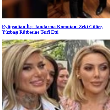
Eyüpsultan İlçe Jandarma Komutanı Zeki Gülter,
Yüzbaşı Rütbesine Terfi Etti