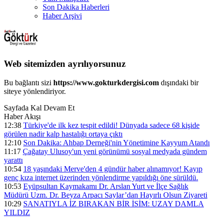
Son Dakika Haberleri
Haber Arşivi
Web sitemizden ayrılıyorsunuz
Bu bağlantı sizi
https://www.gokturkdergisi.com
dışındaki bir
siteye yönlendiriyor.
Sayfada Kal
Devam Et
Haber Akışı
12:38
Türkiye'de ilk kez tespit edildi! Dünyada sadece 68 kişide
görülen nadir kalp hastalığı ortaya çıktı
12:10
Son Dakika: Ahbap Derneği'nin Yönetimine Kayyum Atandı
11:17
Çağatay Ulusoy'un yeni görünümü sosyal medyada gündem
yarattı
10:54
18 yaşındaki Merve'den 4 gündür haber alınamıyor! Kayıp
genç kıza internet üzerinden yönlendirme yapıldığı öne sürüldü.
10:53
Eyüpsultan Kaymakamı Dr. Arslan Yurt ve İlçe Sağlık
Müdürü Uzm. Dr. Beyza Arpacı Saylar’dan Hayırlı Olsun Ziyareti
10:29
SANATIYLA İZ BIRAKAN BİR İSİM: UZAY DAMLA
YILDIZ