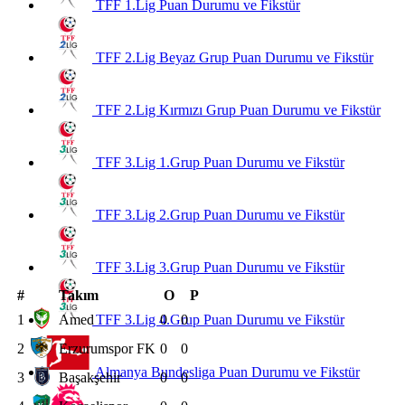
TFF 1.Lig Puan Durumu ve Fikstür
TFF 2.Lig Beyaz Grup Puan Durumu ve Fikstür
TFF 2.Lig Kırmızı Grup Puan Durumu ve Fikstür
TFF 3.Lig 1.Grup Puan Durumu ve Fikstür
TFF 3.Lig 2.Grup Puan Durumu ve Fikstür
TFF 3.Lig 3.Grup Puan Durumu ve Fikstür
#
Takım
O
P
1
Amed
TFF 3.Lig 4.Grup Puan Durumu ve Fikstür
0
0
2
Erzurumspor FK
0
0
Almanya Bundesliga Puan Durumu ve Fikstür
3
Başakşehir
0
0