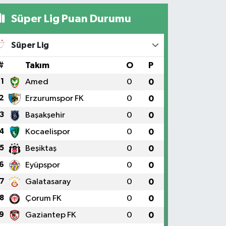
Süper Lig Puan Durumu
Süper Lig
#
Takım
O
P
1
Amed
0
0
2
Erzurumspor FK
0
0
3
Başakşehir
0
0
4
Kocaelispor
0
0
5
Beşiktaş
0
0
6
Eyüpspor
0
0
7
Galatasaray
0
0
8
Çorum FK
0
0
9
Gaziantep FK
0
0