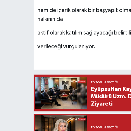
hem de içerik olarak bir başyapıt olm
halkının da
aktif olarak katılım sağlayacağı belirti
verileceği vurgulanıyor.
EDITÖRÜN SEÇTIĞI
Eyüpsultan Kay
Müdürü Uzm. Dr
Ziyareti
EDITÖRÜN SEÇTIĞI