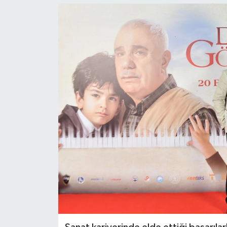
KEMERBURGAZ
KÜLTÜR - SANAT
MAGAZİN
ÖZEL HABER
SAĞLIK
SPOR
TEKNOLOJİ
TİCARET
YAŞAM