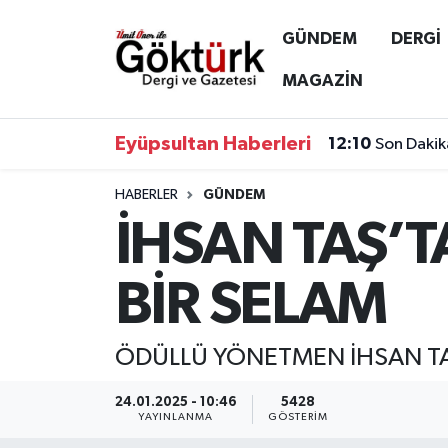
GÜNDEM
DERGİ
Anne Çocuk
Eyüpsultan Hava Durumu
MAGAZİN
BİLİM
Eyüpsultan Trafik Yoğunluk Haritası
Eyüpsultan Haberleri
12:10
Son Dakik
DERGİ
Süper Lig Puan Durumu ve Fikstür
HABERLER
GÜNDEM
İHSAN TAŞ’
DÜNYA
Tüm Manşetler
EĞİTİM
Son Dakika Haberleri
BİR SELAM
EKONOMİ
Haber Arşivi
ÖDÜLLÜ YÖNETMEN İHSAN TA
GÖKTÜRK
24.01.2025 - 10:46
5428
YAYINLANMA
GÖSTERIM
GÜNDEM