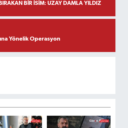
BIRAKAN BİR İSİM: UZAY DAMLA YILDIZ
rına Yönelik Operasyon