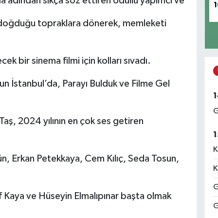
rla adından sıkça söz ettiren ödüllü yapımcı ve
1
n doğduğu topraklara dönerek, memleketi
cek bir sinema filmi için kolları sıvadı.
n İstanbul’da, Parayı Bulduk ve Filme Gel
1
G
Taş, 2024 yılının en çok ses getiren
1
K
ün, Erkan Petekkaya, Cem Kılıç, Seda Tosun,
K
G
lif Kaya ve Hüseyin Elmalıpınar başta olmak
G