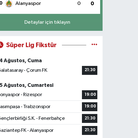
0
Alanyaspor
0
0
Detaylar için tıklayın
Süper Lig Fikstür
4 Ağustos, Cuma
alatasaray - Çorum FK
21:30
5 Ağustos, Cumartesi
onyaspor - Rizespor
19:00
asımpaşa - Trabzonspor
19:00
ençlerbirliği S.K. - Fenerbahçe
21:30
aziantep FK - Alanyaspor
21:30