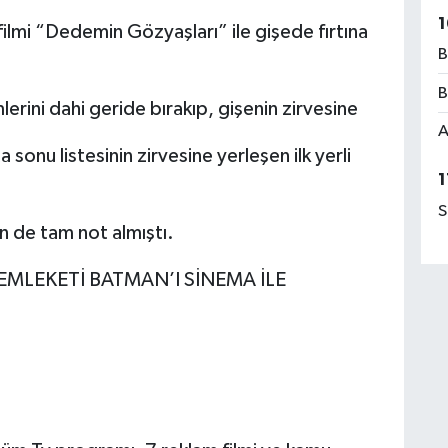
1
n filmi “Dedemin Gözyaşları” ile gişede fırtına
B
B
erini dahi geride bırakıp, gişenin zirvesine
A
 sonu listesinin zirvesine yerleşen ilk yerli
1
S
 de tam not almıştı.
MLEKETİ BATMAN’I SİNEMA İLE