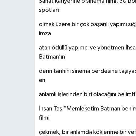
Sanat kariyerine 5 sinema filmi, 30 b
spotları
olmak üzere bir çok başarılı yapımı sı
imza
atan ödüllü yapımcı ve yönetmen İhsan 
Batman’ın
derin tarihini sinema perdesine taşıyac
en
anlamlı işlerinden biri olacağını belirtti
İhsan Taş “Memleketim Batman benim i
filmi
çekmek, bir anlamda köklerime bir 