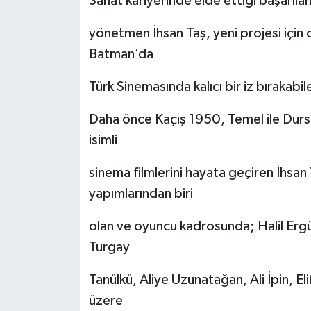
Sanat kariyerinde elde ettiği başarıla
yönetmen İhsan Taş, yeni projesi içi
Batman’da
Türk Sinemasında kalıcı bir iz bırakabile
Daha önce Kaçış 1950, Temel ile Dursu
isimli
sinema filmlerini hayata geçiren İhsan 
yapımlarından biri
olan ve oyuncu kadrosunda; Halil Erg
Turgay
Tanülkü, Aliye Uzunatağan, Ali İpin, E
üzere