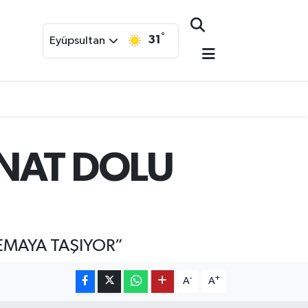
°
31
Eyüpsultan
ANAT DOLU
EMAYA TAŞIYOR”
-
+
A
A