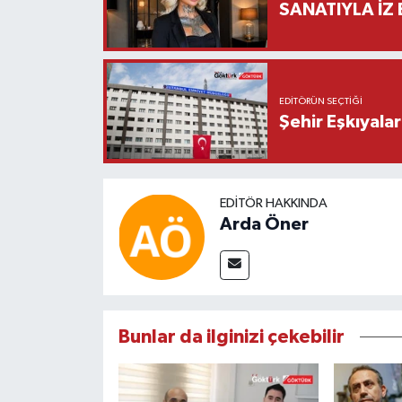
SANATIYLA İZ 
EDITÖRÜN SEÇTIĞI
Şehir Eşkıyala
EDITÖR HAKKINDA
Arda Öner
Bunlar da ilginizi çekebilir