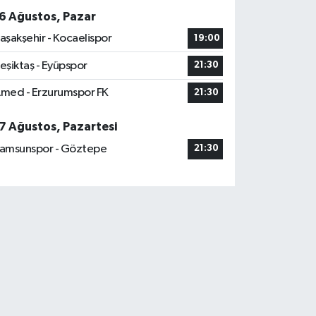
6 Ağustos, Pazar
aşakşehir - Kocaelispor
19:00
eşiktaş - Eyüpspor
21:30
med - Erzurumspor FK
21:30
7 Ağustos, Pazartesi
amsunspor - Göztepe
21:30