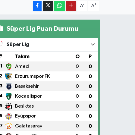
-
+
A
A
Süper Lig Puan Durumu
Süper Lig
#
Takım
O
P
1
Amed
0
0
2
Erzurumspor FK
0
0
3
Başakşehir
0
0
4
Kocaelispor
0
0
5
Beşiktaş
0
0
6
Eyüpspor
0
0
7
Galatasaray
0
0