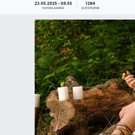
23.05.2025 - 09:55
1284
YAYINLANMA
GÖSTERIM
KEMERBURGAZ
KÜLTÜR - SANAT
MAGAZİN
ÖZEL HABER
SAĞLIK
SPOR
TEKNOLOJİ
TİCARET
YAŞAM