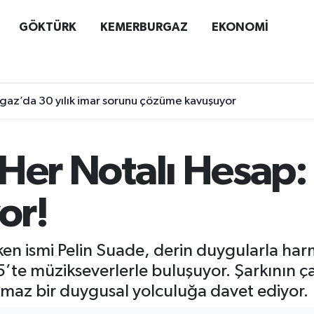
GÖKTÜRK
KEMERBURGAZ
EKONOMİ
az’da 30 yılık imar sorunu çözüme kavuşuyor
, Her Notalı Hesap:
or!
en ismi Pelin Suade, derin duygularla harm
5’te müzikseverlerle buluşuyor. Şarkının ça
utulmaz bir duygusal yolculuğa davet ediyor.