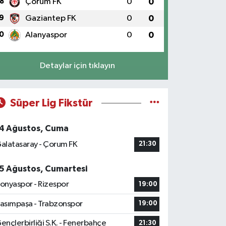
8
Çorum FK
0
0
9
Gaziantep FK
0
0
0
Alanyaspor
0
0
Detaylar için tıklayın
Süper Lig Fikstür
4 Ağustos, Cuma
alatasaray - Çorum FK
21:30
5 Ağustos, Cumartesi
onyaspor - Rizespor
19:00
asımpaşa - Trabzonspor
19:00
ençlerbirliği S.K. - Fenerbahçe
21:30