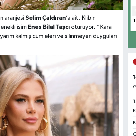
n aranjesi
Selim Çaldıran
’a ait. Klibin
1
enekli isim
Enes Bilal Taşcı
oturuyor. “Kara
yarım kalmış cümleleri ve silinmeyen duyguları
1
G
1
K
K
G