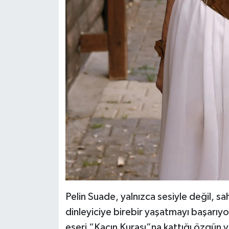
Pelin Suade, yalnızca sesiyle değil, 
dinleyiciye birebir yaşatmayı başarıy
eseri “Kaçın Kurası”na kattığı özgün 