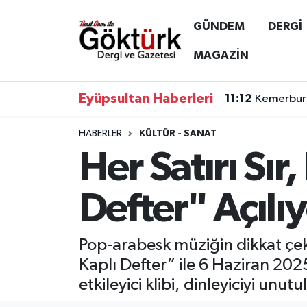
GÜNDEM
DERGİ
Anne Çocuk
Eyüpsultan Hava Durumu
MAGAZİN
BİLİM
Eyüpsultan Trafik Yoğunluk Haritası
Eyüpsultan Haberleri
11:12
Kemerburg
DERGİ
Süper Lig Puan Durumu ve Fikstür
HABERLER
KÜLTÜR - SANAT
Her Satırı Sır
DÜNYA
Tüm Manşetler
EĞİTİM
Son Dakika Haberleri
Defter" Açılıy
EKONOMİ
Haber Arşivi
Pop-arabesk müziğin dikkat çek
GÖKTÜRK
Kaplı Defter” ile 6 Haziran 202
etkileyici klibi, dinleyiciyi un
GÜNDEM