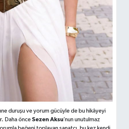
sahne duruşu ve yorum gücüyle de bu hikâyeyi
or. Daha önce
Sezen Aksu
’nun unutulmaz
yorumla beğeni toplayan sanatçı, bu kez kendi