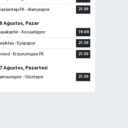
aziantep FK - Alanyaspor
21:30
6 Ağustos, Pazar
aşakşehir - Kocaelispor
19:00
eşiktaş - Eyüpspor
21:30
med - Erzurumspor FK
21:30
7 Ağustos, Pazartesi
amsunspor - Göztepe
21:30