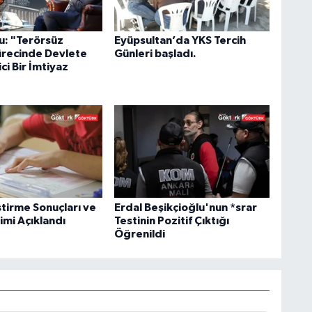
u: "Terörsüz
Eyüpsultan’da YKS Tercih
ürecinde Devlete
Günleri başladı.
ci Bir İmtiyaz
ştirme Sonuçları ve
Erdal Beşikçioğlu'nun *srar
imi Açıklandı
Testinin Pozitif Çıktığı
Öğrenildi