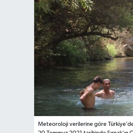
KEMERBURGAZ
KÜLTÜR - SANAT
MAGAZİN
ÖZEL HABER
SAĞLIK
SPOR
TEKNOLOJİ
TİCARET
Meteoroloji verilerine göre Türkiye’d
YAŞAM