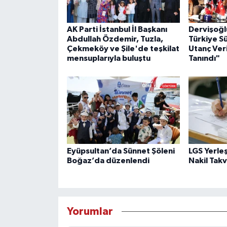
AK Parti İstanbul İl Başkanı
Dervişoğl
Abdullah Özdemir, Tuzla,
Türkiye S
Çekmeköy ve Şile'de teşkilat
Utanç Veri
mensuplarıyla buluştu
Tanındı"
Eyüpsultan’da Sünnet Şöleni
LGS Yerle
Boğaz’da düzenlendi
Nakil Takv
Yorumlar