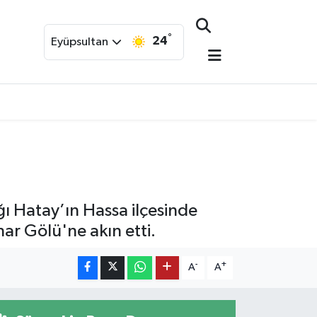
°
24
Eyüpsultan
ığı Hatay’ın Hassa ilçesinde
nar Gölü'ne akın etti.
-
+
A
A