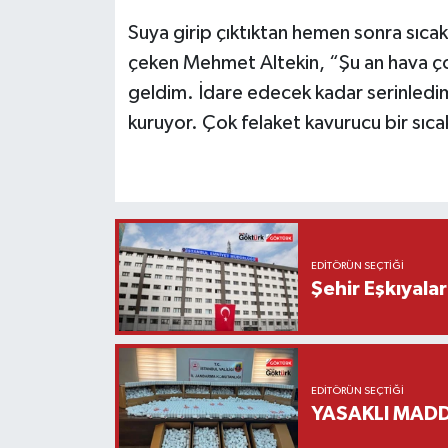
Suya girip çıktıktan hemen sonra sıcak
çeken Mehmet Altekin, “Şu an hava çok
geldim. İdare edecek kadar serinledim.
kuruyor. Çok felaket kavurucu bir sıca
EDITÖRÜN SEÇTIĞI
Şehir Eşkıyala
EDITÖRÜN SEÇTIĞI
YASAKLI MADD