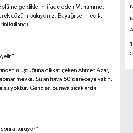
Gölü'ne geldiklerini ifade eden Muhammet
B
erek çözüm buluyoruz. Bayağı serinledik,
B
ini kullandı.
A
1
S
gelir”
rından oluştuğuna dikkat çeken Ahmet Acar,
apınar mevkii. Şu an hava 50 dereceye yakın.
 su yoktur. Gençler, buraya sıcaklarda
a sonra kuruyor”