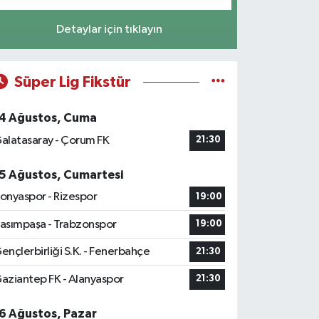
Detaylar için tıklayın
Süper Lig Fikstür
4 Ağustos, Cuma
alatasaray - Çorum FK
21:30
5 Ağustos, Cumartesi
onyaspor - Rizespor
19:00
asımpaşa - Trabzonspor
19:00
ençlerbirliği S.K. - Fenerbahçe
21:30
aziantep FK - Alanyaspor
21:30
6 Ağustos, Pazar