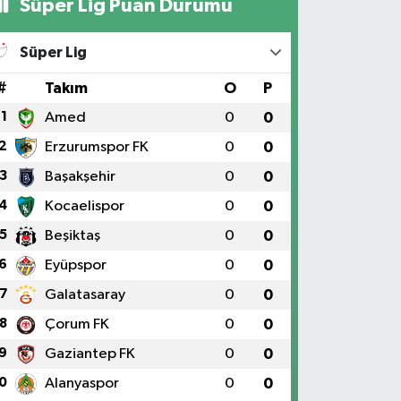
Süper Lig Puan Durumu
Süper Lig
#
Takım
O
P
1
Amed
0
0
2
Erzurumspor FK
0
0
3
Başakşehir
0
0
4
Kocaelispor
0
0
5
Beşiktaş
0
0
6
Eyüpspor
0
0
7
Galatasaray
0
0
8
Çorum FK
0
0
9
Gaziantep FK
0
0
0
Alanyaspor
0
0