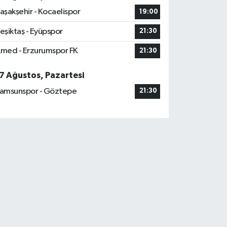
aşakşehir - Kocaelispor
19:00
eşiktaş - Eyüpspor
21:30
med - Erzurumspor FK
21:30
7 Ağustos, Pazartesi
amsunspor - Göztepe
21:30