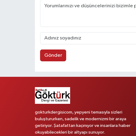
Gönder
gokturkdergisicom, yepyeni temasıyla sizleri
buluştururken, sadelik ve modernizmi bir araya
getiriyor. Şatafattan kaçınıyor ve insanlara haber
okuyabilecekleri bir altyapı sunuyor.