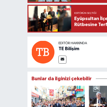
EDITÖRÜN SEÇTIĞI
Eyüpsultan İlç
Rütbesine Terfi
EDITÖR HAKKINDA
TE Bilişim
Bunlar da ilginizi çekebilir