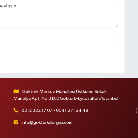
Göktürk Merkez Mahallesi Üstküme Sokak
Manolya Apt. No.3 D.2 Göktürk-Eyüpsultan/İstanbul
0212 322 17 07 - 0541 271 24 48
info@gokturkdergisi.com