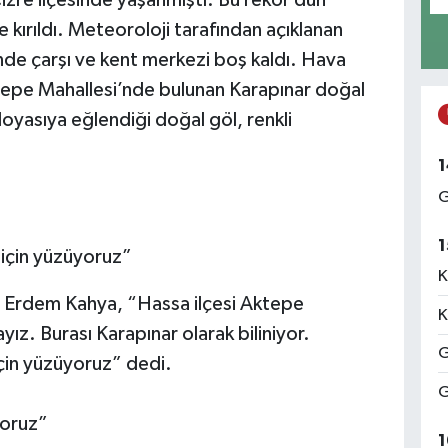
zre ilçesinde yaşanmıştı. Bu rekor dün
kırıldı. Meteoroloji tarafından açıklanan
inde çarşı ve kent merkezi boş kaldı. Hava
ktepe Mahallesi’nde bulunan Karapınar doğal
doyasıya eğlendiği doğal göl, renkli
1
G
1
 için yüzüyoruz”
K
n Erdem Kahya, “Hassa ilçesi Aktepe
K
ız. Burası Karapınar olarak biliniyor.
G
çin yüzüyoruz” dedi.
G
yoruz”
1