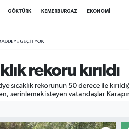
GÖKTÜRK
KEMERBURGAZ
EKONOMİ
MADDEYE GEÇİT YOK
lık rekoru kırıldı
iye sıcaklık rekorunun 50 derece ile kırıld
rken, serinlemek isteyen vatandaşlar Karapı