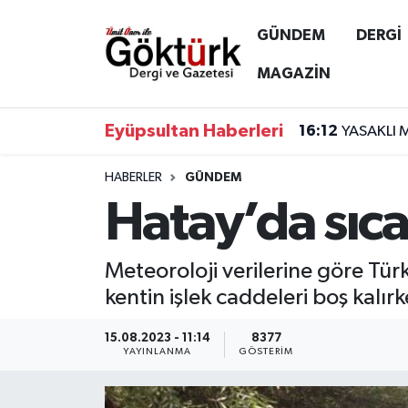
GÜNDEM
DERGİ
Anne Çocuk
Eyüpsultan Hava Durumu
MAGAZİN
BİLİM
Eyüpsultan Trafik Yoğunluk Haritası
Eyüpsultan Haberleri
16:12
YASAKLI 
DERGİ
Süper Lig Puan Durumu ve Fikstür
HABERLER
GÜNDEM
Hatay’da sıcak
DÜNYA
Tüm Manşetler
EĞİTİM
Son Dakika Haberleri
Meteoroloji verilerine göre Türk
kentin işlek caddeleri boş kalı
EKONOMİ
Haber Arşivi
15.08.2023 - 11:14
8377
GÖKTÜRK
YAYINLANMA
GÖSTERIM
GÜNDEM