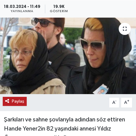
18.03.2024 - 11:49
19.9K
KEMERBURGAZ
YAYINLANMA
GÖSTERIM
KÜLTÜR - SANAT
MAGAZİN
ÖZEL HABER
SAĞLIK
SPOR
Paylaş
-
+
A
A
TEKNOLOJİ
Şarkıları ve sahne şovlarıyla adından söz ettiren
TİCARET
Hande Yener2in 82 yaşındaki annesi Yıldız
YAŞAM