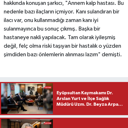
hakkında konuşan şarkıcı, "Annem kalp hastası. Bu
nedenle bazı ilaçların içmiyor. Kanı sulandıran bir
ilacı var, onu kullanmadığı zaman kanı iyi
sulanmayınca bu sonuç çıkmış. Başka bir
hastaneye nakli yapılacak. Tam olarak iyileşmiş
değil, felç olma riski taşıyan bir hastalık o yüzden
şimdiden bazı önlemlerin alınması lazım" demişti.
Eyüpsultan Kaymakamı Dr.
Arslan Yurt ve İlçe Sağlık
Müdürü Uzm. Dr. Beyza Arpacı
Saylar’dan Hayırlı Olsun
Ziyareti