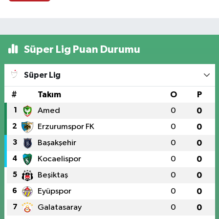
Süper Lig Puan Durumu
Süper Lig
#
Takım
O
P
1
Amed
0
0
2
Erzurumspor FK
0
0
3
Başakşehir
0
0
4
Kocaelispor
0
0
5
Beşiktaş
0
0
6
Eyüpspor
0
0
7
Galatasaray
0
0