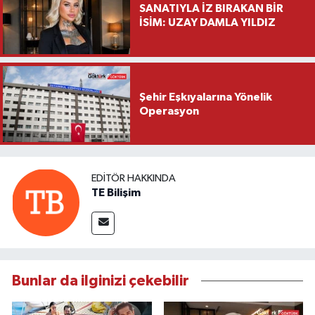
SANATIYLA İZ BIRAKAN BİR
İSİM: UZAY DAMLA YILDIZ
Şehir Eşkıyalarına Yönelik
Operasyon
EDITÖR HAKKINDA
TE Bilişim
Bunlar da ilginizi çekebilir