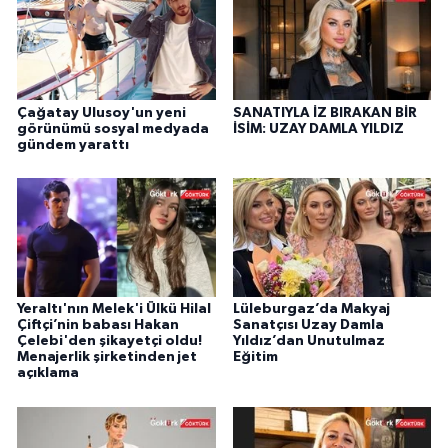
Çağatay Ulusoy'un yeni
SANATIYLA İZ BIRAKAN BİR
görünümü sosyal medyada
İSİM: UZAY DAMLA YILDIZ
gündem yarattı
Yeraltı'nın Melek'i Ülkü Hilal
Lüleburgaz’da Makyaj
Çiftçi’nin babası Hakan
Sanatçısı Uzay Damla
Çelebi'den şikayetçi oldu!
Yıldız’dan Unutulmaz
Menajerlik şirketinden jet
Eğitim
açıklama