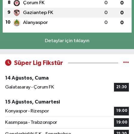
8
Çorum FK
0
0
9
Gaziantep FK
0
0
10
Alanyaspor
0
0
Detaylar için tıklayın
Süper Lig Fikstür
14 Ağustos, Cuma
Galatasaray - Çorum FK
21:30
15 Ağustos, Cumartesi
Konyaspor - Rizespor
19:00
Kasımpaşa - Trabzonspor
19:00
21:30