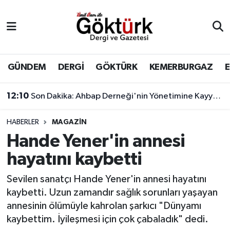
Anne Çocuk
Eyüpsultan Hava Durumu
BİLİM
Eyüpsultan Trafik Yoğunluk Haritası
GÜNDEM
DERGİ
GÖKTÜRK
KEMERBURGAZ
DERGİ
Süper Lig Puan Durumu ve Fikstür
12:10
Son Dakika: Ahbap Derneği'nin Yönetimine Kayyum Atandı
DÜNYA
Tüm Manşetler
HABERLER
MAGAZİN
Hande Yener'in annesi
EĞİTİM
Son Dakika Haberleri
hayatını kaybetti
EKONOMİ
Haber Arşivi
Sevilen sanatçı Hande Yener'in annesi hayatını
kaybetti. Uzun zamandır sağlık sorunları yaşayan
GÖKTÜRK
annesinin ölümüyle kahrolan şarkıcı "Dünyamı
kaybettim. İyileşmesi için çok çabaladık" dedi.
GÜNDEM