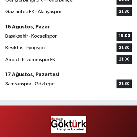
Gençlerbirliği S.K. - Fenerbahçe
Gaziantep FK - Alanyaspor
21:30
16 Ağustos, Pazar
Başakşehir - Kocaelispor
19:00
Beşiktaş - Eyüpspor
21:30
Amed - Erzurumspor FK
21:30
17 Ağustos, Pazartesi
Samsunspor - Göztepe
21:30