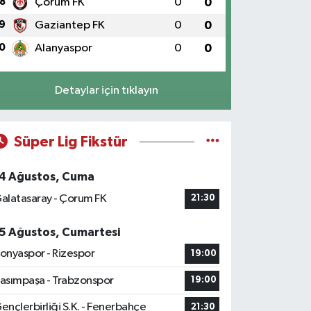
8
Çorum FK
0
0
9
Gaziantep FK
0
0
0
Alanyaspor
0
0
Detaylar için tıklayın
Süper Lig Fikstür
4 Ağustos, Cuma
alatasaray - Çorum FK
21:30
5 Ağustos, Cumartesi
onyaspor - Rizespor
19:00
asımpaşa - Trabzonspor
19:00
ençlerbirliği S.K. - Fenerbahçe
21:30