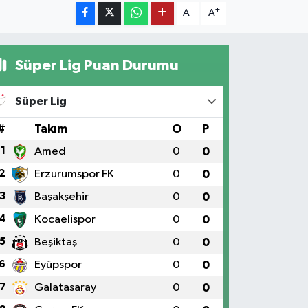
-
+
A
A
Süper Lig Puan Durumu
Süper Lig
#
Takım
O
P
1
Amed
0
0
2
Erzurumspor FK
0
0
3
Başakşehir
0
0
4
Kocaelispor
0
0
5
Beşiktaş
0
0
6
Eyüpspor
0
0
7
Galatasaray
0
0