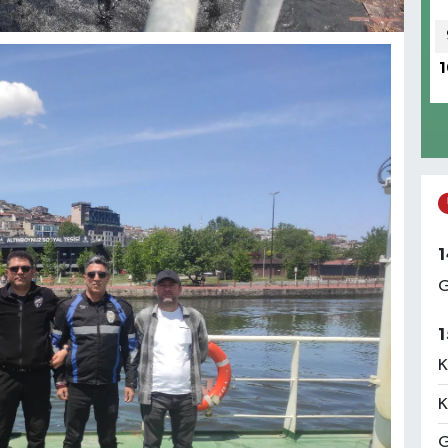
1
1
G
1
K
K
G