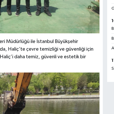
G
1
B
B
ri Müdürlüğü ile İstanbul Büyükşehir
A
a, Haliç’te çevre temizliği ve güvenliği için
Haliç’i daha temiz, güvenli ve estetik bir
1
S