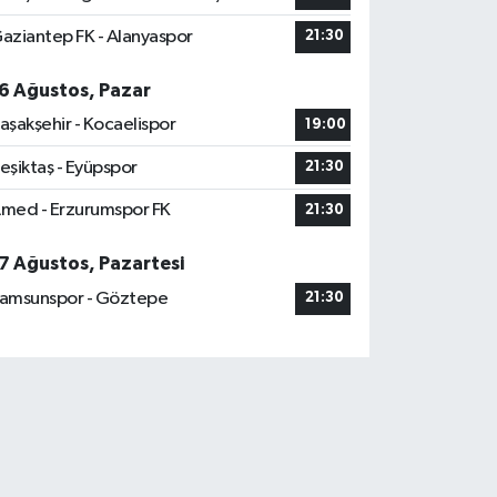
aziantep FK - Alanyaspor
21:30
6 Ağustos, Pazar
aşakşehir - Kocaelispor
19:00
eşiktaş - Eyüpspor
21:30
med - Erzurumspor FK
21:30
7 Ağustos, Pazartesi
amsunspor - Göztepe
21:30