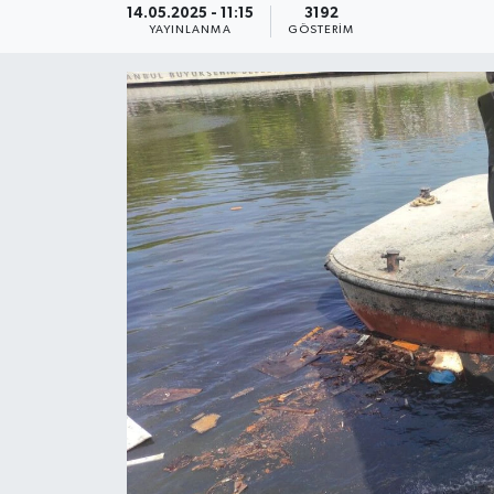
14.05.2025 - 11:15
3192
YAYINLANMA
GÖSTERIM
KEMERBURGAZ
KÜLTÜR - SANAT
MAGAZİN
ÖZEL HABER
SAĞLIK
SPOR
TEKNOLOJİ
TİCARET
YAŞAM