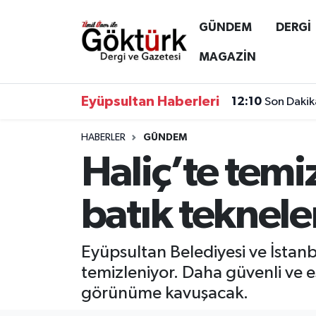
GÜNDEM
DERGİ
Anne Çocuk
Eyüpsultan Hava Durumu
MAGAZİN
BİLİM
Eyüpsultan Trafik Yoğunluk Haritası
Eyüpsultan Haberleri
12:10
Son Dakik
DERGİ
Süper Lig Puan Durumu ve Fikstür
HABERLER
GÜNDEM
Haliç’te temi
DÜNYA
Tüm Manşetler
EĞİTİM
Son Dakika Haberleri
batık tekneler
EKONOMİ
Haber Arşivi
Eyüpsultan Belediyesi ve İstanbu
GÖKTÜRK
temizleniyor. Daha güvenli ve e
görünüme kavuşacak.
GÜNDEM