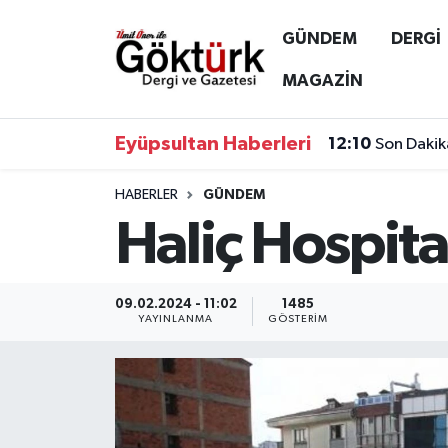
GÜNDEM
DERGİ
Anne Çocuk
Eyüpsultan Hava Durumu
MAGAZİN
BİLİM
Eyüpsultan Trafik Yoğunluk Haritası
Eyüpsultan Haberleri
12:10
Son Dakik
DERGİ
Süper Lig Puan Durumu ve Fikstür
HABERLER
GÜNDEM
Haliç Hospita
DÜNYA
Tüm Manşetler
EĞİTİM
Son Dakika Haberleri
09.02.2024 - 11:02
1485
YAYINLANMA
GÖSTERIM
EKONOMİ
Haber Arşivi
GÖKTÜRK
GÜNDEM