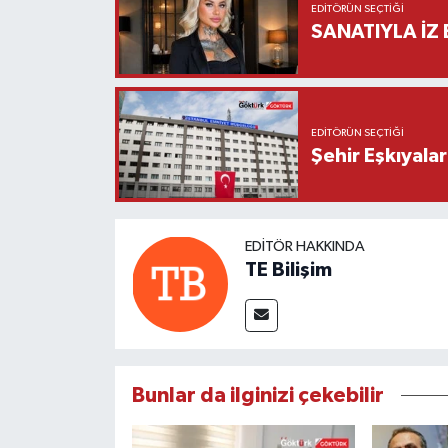
EDITÖRÜN SEÇTIĞI
SANATIYLA İZ 
EDITÖRÜN SEÇTIĞI
Şehir Eşkıyala
EDITÖR HAKKINDA
TE Bilişim
Bunlar da ilginizi çekebilir