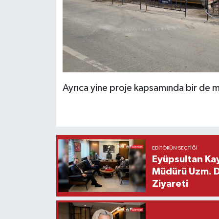
Ayrıca yine proje kapsamında bir de 
EDITÖRÜN SEÇTIĞI
Eyüpsultan Kay
Müdürü Uzm. Dr
Ziyareti