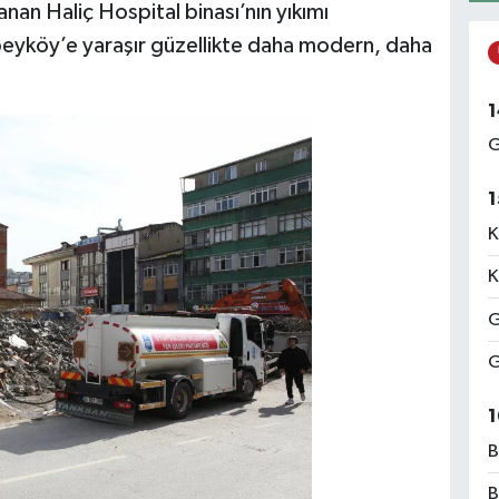
nan Haliç Hospital binası’nın yıkımı
ibeyköy’e yaraşır güzellikte daha modern, daha
1
G
1
K
K
G
G
1
B
B