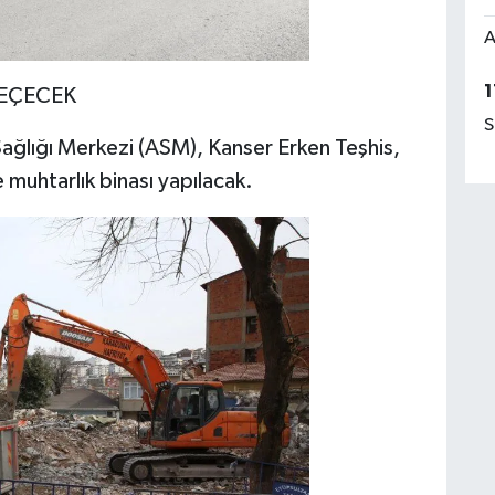
A
1
GEÇECEK
S
Sağlığı Merkezi (ASM), Kanser Erken Teşhis,
muhtarlık binası yapılacak.