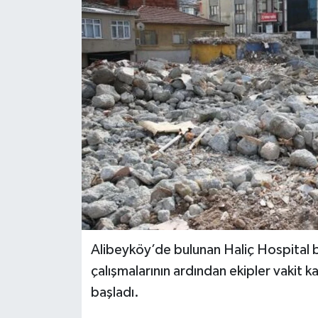
KEMERBURGAZ
KÜLTÜR - SANAT
MAGAZİN
ÖZEL HABER
SAĞLIK
SPOR
TEKNOLOJİ
Alibeyköy’de bulunan Haliç Hospital b
çalışmalarının ardından ekipler vakit
TİCARET
başladı.
YAŞAM