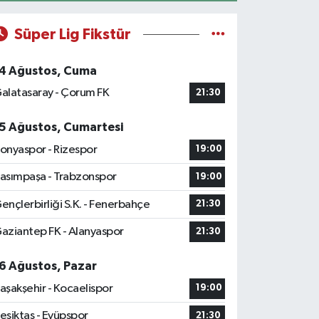
Süper Lig Fikstür
4 Ağustos, Cuma
alatasaray - Çorum FK
21:30
5 Ağustos, Cumartesi
onyaspor - Rizespor
19:00
asımpaşa - Trabzonspor
19:00
ençlerbirliği S.K. - Fenerbahçe
21:30
aziantep FK - Alanyaspor
21:30
6 Ağustos, Pazar
aşakşehir - Kocaelispor
19:00
eşiktaş - Eyüpspor
21:30