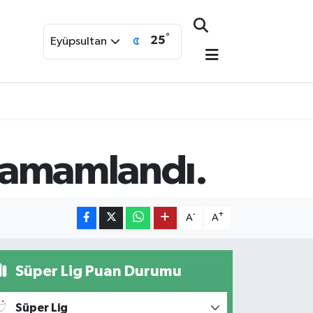
°
25
Eyüpsultan
 tamamlandı.
-
+
A
A
Süper Lig Puan Durumu
Süper Lig