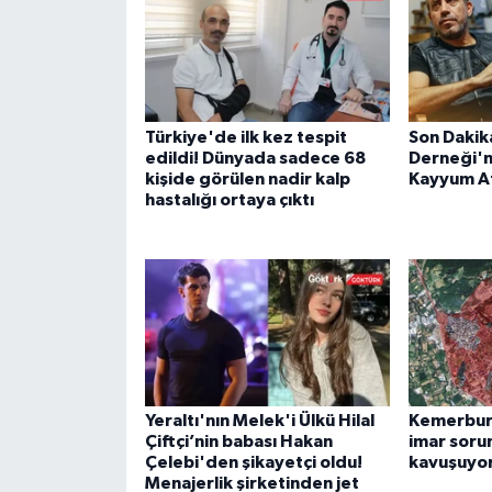
Türkiye'de ilk kez tespit
Son Dakik
edildi! Dünyada sadece 68
Derneği'n
kişide görülen nadir kalp
Kayyum A
hastalığı ortaya çıktı
Yeraltı'nın Melek'i Ülkü Hilal
Kemerburg
Çiftçi’nin babası Hakan
imar soru
Çelebi'den şikayetçi oldu!
kavuşuyo
Menajerlik şirketinden jet