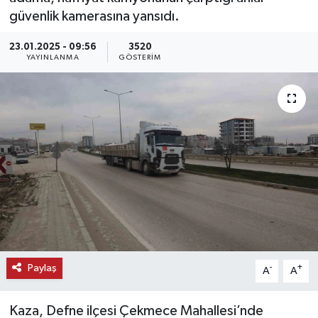
güvenlik kamerasına yansıdı.
KEMERBURGAZ
23.01.2025 - 09:56
3520
YAYINLANMA
GÖSTERIM
KÜLTÜR - SANAT
MAGAZİN
ÖZEL HABER
SAĞLIK
SPOR
TEKNOLOJİ
Paylaş
-
+
A
A
TİCARET
Kaza, Defne ilçesi Çekmece Mahallesi’nde
YAŞAM