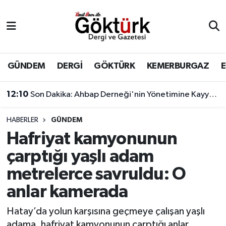
Anne Çocuk
Eyüpsultan Hava Durumu
BİLİM
Eyüpsultan Trafik Yoğunluk Haritası
GÜNDEM
DERGİ
GÖKTÜRK
KEMERBURGAZ
DERGİ
Süper Lig Puan Durumu ve Fikstür
12:10
Son Dakika: Ahbap Derneği'nin Yönetimine Kayyum Atandı
DÜNYA
Tüm Manşetler
HABERLER
GÜNDEM
Hafriyat kamyonunun
EĞİTİM
Son Dakika Haberleri
çarptığı yaşlı adam
EKONOMİ
Haber Arşivi
metrelerce savruldu: O
anlar kamerada
GÖKTÜRK
Hatay’da yolun karşısına geçmeye çalışan yaşlı
GÜNDEM
adama, hafriyat kamyonunun çarptığı anlar