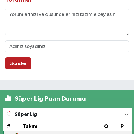
Gönder
Süper Lig Puan Durumu
Süper Lig
#
Takım
O
P