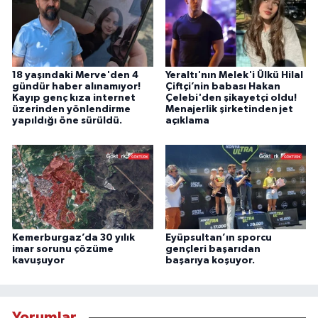
18 yaşındaki Merve'den 4
Yeraltı'nın Melek'i Ülkü Hilal
gündür haber alınamıyor!
Çiftçi’nin babası Hakan
Kayıp genç kıza internet
Çelebi'den şikayetçi oldu!
üzerinden yönlendirme
Menajerlik şirketinden jet
yapıldığı öne sürüldü.
açıklama
Kemerburgaz’da 30 yılık
Eyüpsultan’ın sporcu
imar sorunu çözüme
gençleri başarıdan
kavuşuyor
başarıya koşuyor.
Yorumlar