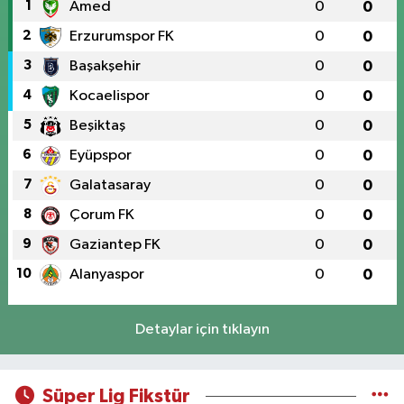
1
Amed
0
0
2
Erzurumspor FK
0
0
3
Başakşehir
0
0
4
Kocaelispor
0
0
5
Beşiktaş
0
0
6
Eyüpspor
0
0
7
Galatasaray
0
0
8
Çorum FK
0
0
9
Gaziantep FK
0
0
10
Alanyaspor
0
0
Detaylar için tıklayın
Süper Lig Fikstür