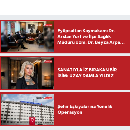
Eyüpsultan Kaymakamı Dr.
Arslan Yurt ve İlçe Sağlık
Müdürü Uzm. Dr. Beyza Arpacı
Saylar’dan Hayırlı Olsun
Ziyareti
SANATIYLA İZ BIRAKAN BİR
İSİM: UZAY DAMLA YILDIZ
Şehir Eşkıyalarına Yönelik
Operasyon