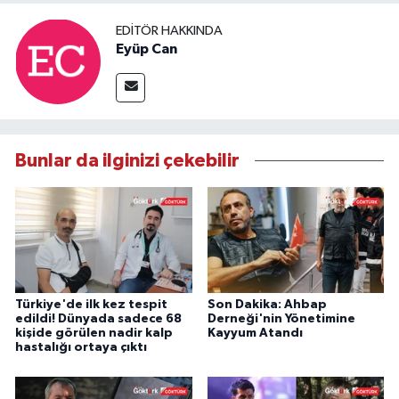
EDITÖR HAKKINDA
Eyüp Can
Bunlar da ilginizi çekebilir
Türkiye'de ilk kez tespit
Son Dakika: Ahbap
edildi! Dünyada sadece 68
Derneği'nin Yönetimine
kişide görülen nadir kalp
Kayyum Atandı
hastalığı ortaya çıktı