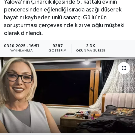
Yalova'nın Çınarcık ilçesinde 5. kattaki evinin
penceresinden eğlendiği sırada aşağı düşerek
KEMERBURGAZ
hayatını kaybeden ünlü sanatçı Güllü'nün
soruşturması çerçevesinde kızı ve oğlu müşteki
KÜLTÜR - SANAT
olarak dinlendi.
MAGAZİN
03.10.2025 - 16:51
9387
3 DK
YAYINLANMA
GÖSTERIM
OKUNMA SÜRESI
ÖZEL HABER
SAĞLIK
SPOR
TEKNOLOJİ
TİCARET
YAŞAM