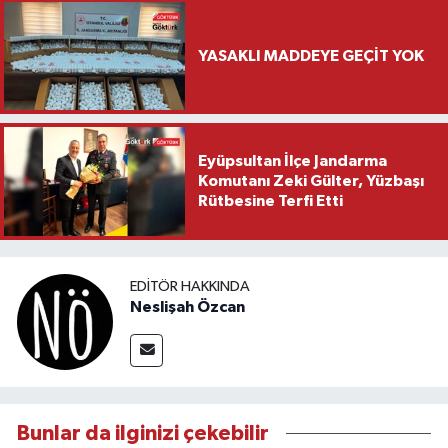
YASAKLI MADDEYE GEÇİT YOK
Eyüpsultan İlçe Jandarma
Komutanı Zeki Gülter, Yüzbaşı
Rütbesine Terfi Etti
EDITÖR HAKKINDA
Neslişah Özcan
Bunlar da ilginizi çekebilir