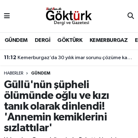
Anne Çocuk
Eyüpsultan Hava Durumu
BİLİM
Eyüpsultan Trafik Yoğunluk Haritası
GÜNDEM
DERGİ
GÖKTÜRK
KEMERBURGAZ
DERGİ
Süper Lig Puan Durumu ve Fikstür
11:12
Kemerburgaz’da 30 yılık imar sorunu çözüme kavuşuyor
DÜNYA
Tüm Manşetler
HABERLER
GÜNDEM
Güllü'nün şüpheli
EĞİTİM
Son Dakika Haberleri
ölümünde oğlu ve kızı
EKONOMİ
Haber Arşivi
tanık olarak dinlendi!
'Annemin kemiklerini
GÖKTÜRK
sızlattılar'
GÜNDEM