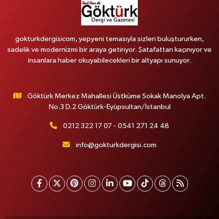
gokturkdergisicom, yepyeni temasıyla sizleri buluştururken,
sadelik ve modernizmi bir araya getiriyor. Şatafattan kaçınıyor ve
insanlara haber okuyabilecekleri bir altyapı sunuyor.
Göktürk Merkez Mahallesi Üstküme Sokak Manolya Apt.
No.3 D.2 Göktürk-Eyüpsultan/İstanbul
0212 322 17 07 - 0541 271 24 48
info@gokturkdergisi.com