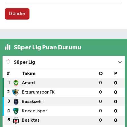
Gönder
Süper Lig Puan Durumu
Süper Lig
#
Takım
O
P
1
Amed
0
0
2
Erzurumspor FK
0
0
3
Başakşehir
0
0
4
Kocaelispor
0
0
5
Beşiktaş
0
0