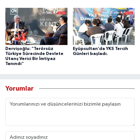
Dervişoğlu: "Terörsüz
Eyüpsultan’da YKS Tercih
Türkiye Sürecinde Devlete
Günleri başladı.
Utanç Verici Bir İmtiyaz
Tanındı"
Yorumlar