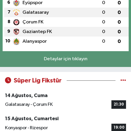
6
Eyüpspor
0
0
7
Galatasaray
0
0
8
Çorum FK
0
0
9
Gaziantep FK
0
0
10
Alanyaspor
0
0
Detaylar için tıklayın
Süper Lig Fikstür
14 Ağustos, Cuma
Galatasaray - Çorum FK
21:30
15 Ağustos, Cumartesi
Konyaspor - Rizespor
19:00