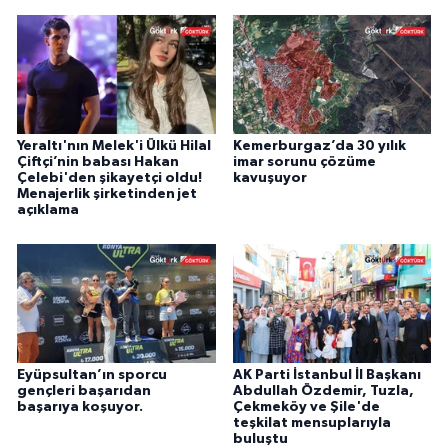
Yeraltı'nın Melek'i Ülkü Hilal
Kemerburgaz’da 30 yılık
Çiftçi’nin babası Hakan
imar sorunu çözüme
Çelebi'den şikayetçi oldu!
kavuşuyor
Menajerlik şirketinden jet
açıklama
Eyüpsultan’ın sporcu
AK Parti İstanbul İl Başkanı
gençleri başarıdan
Abdullah Özdemir, Tuzla,
başarıya koşuyor.
Çekmeköy ve Şile'de
teşkilat mensuplarıyla
buluştu