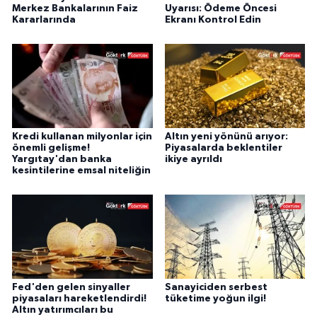
Merkez Bankalarının Faiz
Uyarısı: Ödeme Öncesi
Kararlarında
Ekranı Kontrol Edin
Kredi kullanan milyonlar için
Altın yeni yönünü arıyor:
önemli gelişme!
Piyasalarda beklentiler
Yargıtay'dan banka
ikiye ayrıldı
kesintilerine emsal niteliğin
Fed'den gelen sinyaller
Sanayiciden serbest
piyasaları hareketlendirdi!
tüketime yoğun ilgi!
Altın yatırımcıları bu