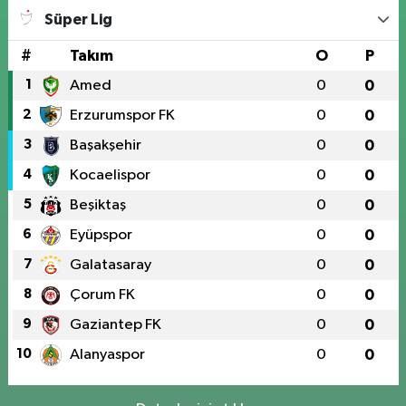
Süper Lig
#
Takım
O
P
1
Amed
0
0
2
Erzurumspor FK
0
0
3
Başakşehir
0
0
4
Kocaelispor
0
0
5
Beşiktaş
0
0
6
Eyüpspor
0
0
7
Galatasaray
0
0
8
Çorum FK
0
0
9
Gaziantep FK
0
0
10
Alanyaspor
0
0