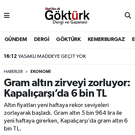
Anne Çocuk
Eyüpsultan Hava Durumu
BİLİM
Eyüpsultan Trafik Yoğunluk Haritası
GÜNDEM
DERGİ
GÖKTÜRK
KEMERBURGAZ
DERGİ
Süper Lig Puan Durumu ve Fikstür
16:12
YASAKLI MADDEYE GEÇİT YOK
DÜNYA
Tüm Manşetler
HABERLER
EKONOMİ
Gram altın zirveyi zorluyor:
EĞİTİM
Son Dakika Haberleri
Kapalıçarşı’da 6 bin TL
EKONOMİ
Haber Arşivi
Altın fiyatları yeni haftaya rekor seviyeleri
zorlayarak başladı. Gram altın 5 bin 964 lira ile
GÖKTÜRK
yeni haftaya girerken, Kapalıçarşı’da gram altın 6
bin TL.
GÜNDEM