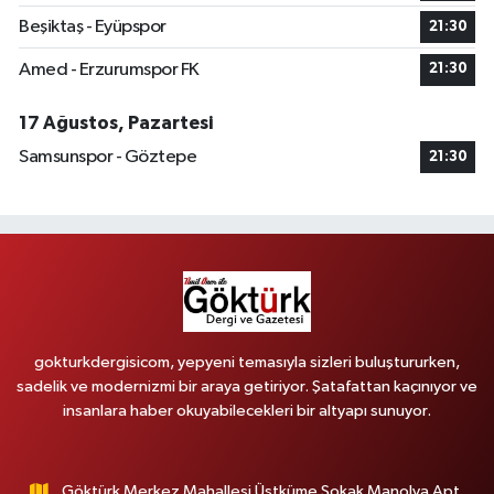
Beşiktaş - Eyüpspor
21:30
Amed - Erzurumspor FK
21:30
17 Ağustos, Pazartesi
Samsunspor - Göztepe
21:30
gokturkdergisicom, yepyeni temasıyla sizleri buluştururken,
sadelik ve modernizmi bir araya getiriyor. Şatafattan kaçınıyor ve
insanlara haber okuyabilecekleri bir altyapı sunuyor.
Göktürk Merkez Mahallesi Üstküme Sokak Manolya Apt.