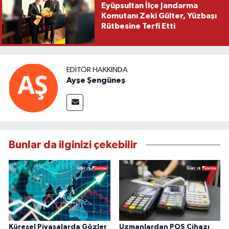
Eyüpsultan İlçe Jandarma
Komutanı Zeki Gülter, Yüzbaşı
Rütbesine Terfi Etti
EDITÖR HAKKINDA
Ayşe Şengüneş
Bunlar da ilginizi çekebilir
Küresel Piyasalarda Gözler
Uzmanlardan POS Cihazı