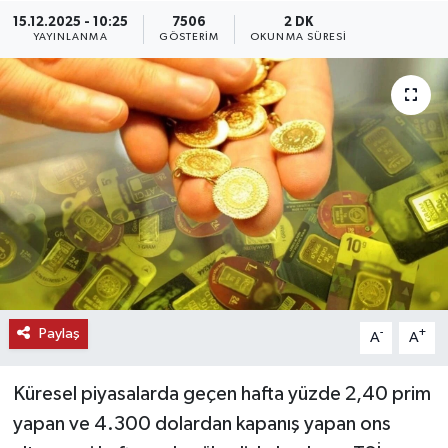
15.12.2025 - 10:25
7506
2 DK
KEMERBURGAZ
YAYINLANMA
GÖSTERIM
OKUNMA SÜRESI
KÜLTÜR - SANAT
MAGAZİN
ÖZEL HABER
SAĞLIK
SPOR
Paylaş
-
+
A
A
TEKNOLOJİ
Küresel piyasalarda geçen hafta yüzde 2,40 prim
TİCARET
yapan ve 4.300 dolardan kapanış yapan ons
YAŞAM