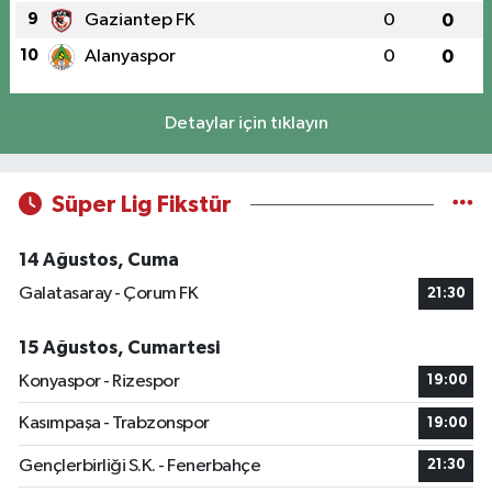
9
Gaziantep FK
0
0
10
Alanyaspor
0
0
Detaylar için tıklayın
Süper Lig Fikstür
14 Ağustos, Cuma
Galatasaray - Çorum FK
21:30
15 Ağustos, Cumartesi
Konyaspor - Rizespor
19:00
Kasımpaşa - Trabzonspor
19:00
Gençlerbirliği S.K. - Fenerbahçe
21:30