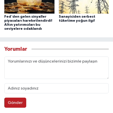
Fed'den gelen sinyaller
Sanayiciden serbest
piyasaları hareketlendirdi!
tüketime yoğun ilgi!
Altın yatırımcıları bu
seviyelere odaklandı
Yorumlar
Gönder