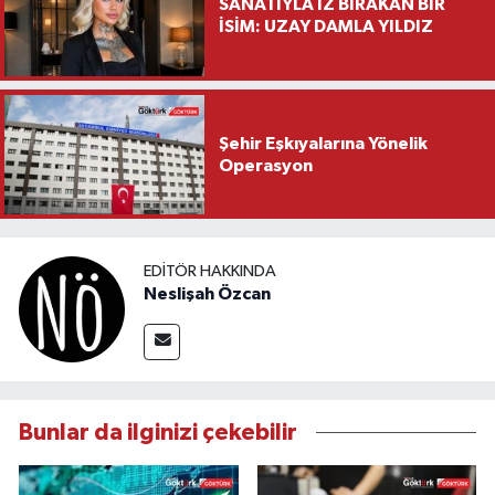
SANATIYLA İZ BIRAKAN BİR
İSİM: UZAY DAMLA YILDIZ
Şehir Eşkıyalarına Yönelik
Operasyon
EDITÖR HAKKINDA
Neslişah Özcan
Bunlar da ilginizi çekebilir