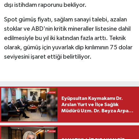
dışı istihdam raporunu bekliyor.
Spot gümüş fiyatı, sağlam sanayi talebi, azalan
stoklar ve ABD'nin kritik mineraller listesine dahil
edilmesiyle bu yıl iki katından fazla arttı. Teknik
olarak, gümüş için yuvarlak dip kırılımının 75 dolar
seviyesini işaret ettiği belirtiliyor.
Eyüpsultan Kaymakamı Dr.
Arslan Yurt ve İlçe Sağlık
Müdürü Uzm. Dr. Beyza Arpacı
Saylar’dan Hayırlı Olsun
Ziyareti