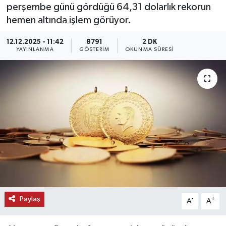
perşembe günü gördüğü 64,31 dolarlık rekorun
KEMERBURGAZ
hemen altında işlem görüyor.
12.12.2025 - 11:42
8791
2 DK
KÜLTÜR - SANAT
YAYINLANMA
GÖSTERIM
OKUNMA SÜRESI
MAGAZİN
ÖZEL HABER
SAĞLIK
SPOR
TEKNOLOJİ
TİCARET
Paylaş
-
+
A
A
YAŞAM