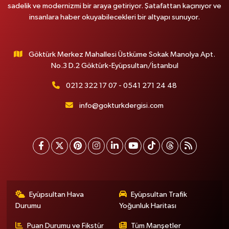
sadelik ve modernizmi bir araya getiriyor. Şatafattan kaçınıyor ve
insanlara haber okuyabilecekleri bir altyapı sunuyor.
Göktürk Merkez Mahallesi Üstküme Sokak Manolya Apt.
No.3 D.2 Göktürk-Eyüpsultan/İstanbul
0212 322 17 07 - 0541 271 24 48
info@gokturkdergisi.com
Eyüpsultan Hava
Eyüpsultan Trafik
Durumu
Yoğunluk Haritası
Puan Durumu ve Fikstür
Tüm Manşetler