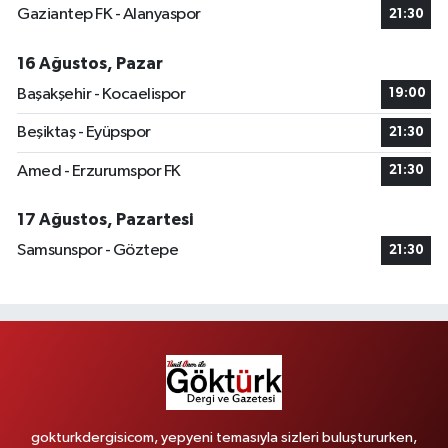
Gaziantep FK - Alanyaspor
21:30
16 Ağustos, Pazar
Başakşehir - Kocaelispor
19:00
Beşiktaş - Eyüpspor
21:30
Amed - Erzurumspor FK
21:30
17 Ağustos, Pazartesi
Samsunspor - Göztepe
21:30
gokturkdergisicom, yepyeni temasıyla sizleri buluştururken,