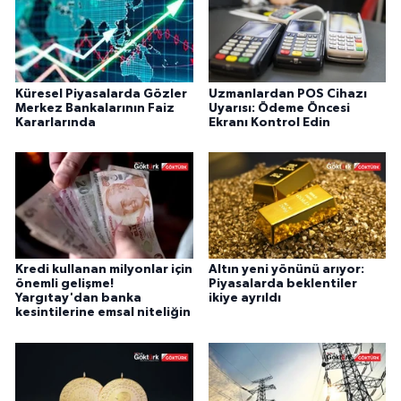
Küresel Piyasalarda Gözler
Uzmanlardan POS Cihazı
Merkez Bankalarının Faiz
Uyarısı: Ödeme Öncesi
Kararlarında
Ekranı Kontrol Edin
Kredi kullanan milyonlar için
Altın yeni yönünü arıyor:
önemli gelişme!
Piyasalarda beklentiler
Yargıtay'dan banka
ikiye ayrıldı
kesintilerine emsal niteliğin