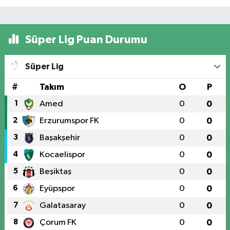
Süper Lig Puan Durumu
Süper Lig
#
Takım
O
P
1
Amed
0
0
2
Erzurumspor FK
0
0
3
Başakşehir
0
0
4
Kocaelispor
0
0
5
Beşiktaş
0
0
6
Eyüpspor
0
0
7
Galatasaray
0
0
8
Çorum FK
0
0