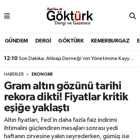
Anne Çocuk
Eyüpsultan Hava Durumu
BİLİM
Eyüpsultan Trafik Yoğunluk Haritası
GÜNDEM
DERGİ
GÖKTÜRK
KEMERBURGAZ
DERGİ
Süper Lig Puan Durumu ve Fikstür
12:10
Son Dakika: Ahbap Derneği'nin Yönetimine Kayyum Atandı
DÜNYA
Tüm Manşetler
HABERLER
EKONOMİ
Gram altın gözünü tarihi
EĞİTİM
Son Dakika Haberleri
rekora dikti! Fiyatlar kritik
EKONOMİ
Haber Arşivi
eşiğe yaklaştı
GÖKTÜRK
Altın fiyatları, Fed’in daha fazla faiz indirimi
ihtimalini güçlendiren mesajları sonrası yedi
GÜNDEM
haftanın zirvesine yakın seyrederken, gümüş ise