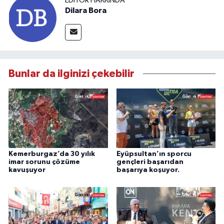
EDITÖR HAKKINDA
Dilara Bora
Bunlar da ilginizi çekebilir
Kemerburgaz’da 30 yılık
Eyüpsultan’ın sporcu
imar sorunu çözüme
gençleri başarıdan
kavuşuyor
başarıya koşuyor.