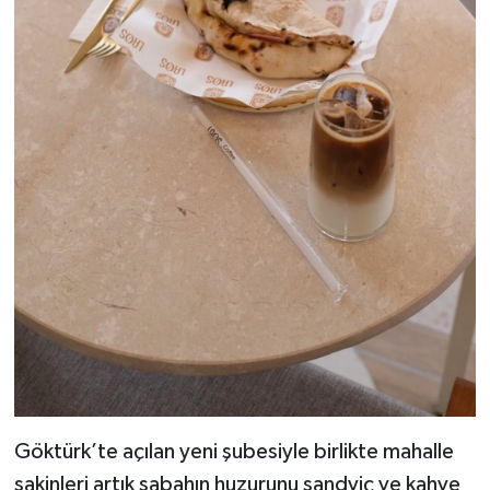
Göktürk’te açılan yeni şubesiyle birlikte mahalle
sakinleri artık sabahın huzurunu sandviç ve kahve