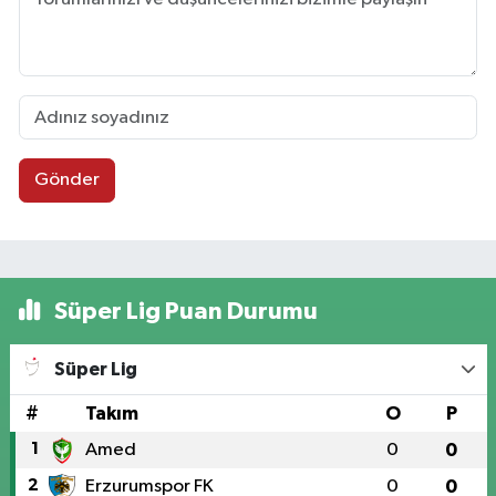
Gönder
Süper Lig Puan Durumu
Süper Lig
#
Takım
O
P
1
Amed
0
0
2
Erzurumspor FK
0
0