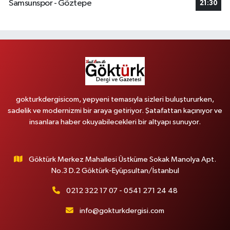
Samsunspor - Göztepe
21:30
gokturkdergisicom, yepyeni temasıyla sizleri buluştururken,
sadelik ve modernizmi bir araya getiriyor. Şatafattan kaçınıyor ve
insanlara haber okuyabilecekleri bir altyapı sunuyor.
Göktürk Merkez Mahallesi Üstküme Sokak Manolya Apt.
No.3 D.2 Göktürk-Eyüpsultan/İstanbul
0212 322 17 07 - 0541 271 24 48
info@gokturkdergisi.com