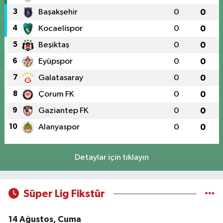
3
Başakşehir
0
0
4
Kocaelispor
0
0
5
Beşiktaş
0
0
6
Eyüpspor
0
0
7
Galatasaray
0
0
8
Çorum FK
0
0
9
Gaziantep FK
0
0
10
Alanyaspor
0
0
Detaylar için tıklayın
Süper Lig Fikstür
14 Ağustos, Cuma