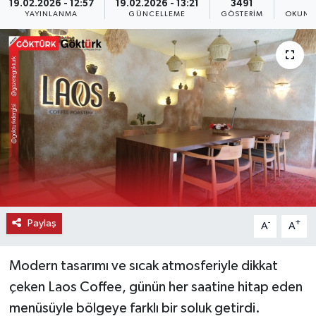
19.02.2026 - 12:57
19.02.2026 - 13:21
3491
1
YAYINLANMA
GÜNCELLEME
GÖSTERIM
OKUNM
KEMERBURGAZ
KÜLTÜR - SANAT
MAGAZİN
ÖZEL HABER
SAĞLIK
SPOR
Paylaş
-
+
A
A
TEKNOLOJİ
Modern tasarımı ve sıcak atmosferiyle dikkat
TİCARET
çeken Laos Coffee, günün her saatine hitap eden
menüsüyle bölgeye farklı bir soluk getirdi.
YAŞAM