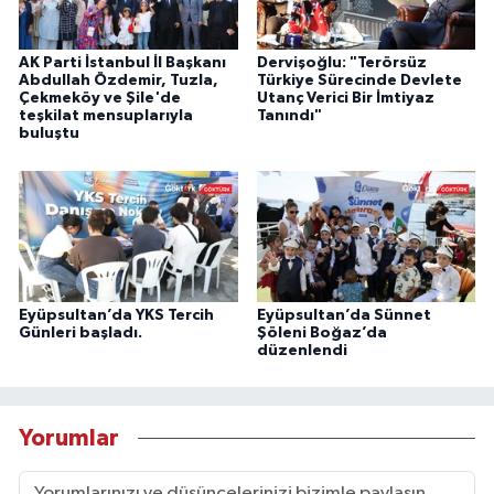
AK Parti İstanbul İl Başkanı
Dervişoğlu: "Terörsüz
Abdullah Özdemir, Tuzla,
Türkiye Sürecinde Devlete
Çekmeköy ve Şile'de
Utanç Verici Bir İmtiyaz
teşkilat mensuplarıyla
Tanındı"
buluştu
Eyüpsultan’da YKS Tercih
Eyüpsultan’da Sünnet
Günleri başladı.
Şöleni Boğaz’da
düzenlendi
Yorumlar