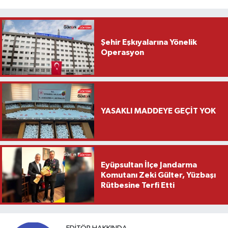
Şehir Eşkıyalarına Yönelik
Operasyon
YASAKLI MADDEYE GEÇİT YOK
Eyüpsultan İlçe Jandarma
Komutanı Zeki Gülter, Yüzbaşı
Rütbesine Terfi Etti