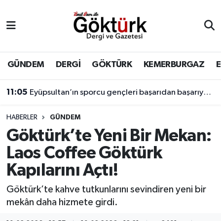
Anne Çocuk
Eyüpsultan Hava Durumu
BİLİM
Eyüpsultan Trafik Yoğunluk Haritası
GÜNDEM
DERGİ
GÖKTÜRK
KEMERBURGAZ
DERGİ
Süper Lig Puan Durumu ve Fikstür
11:05
Eyüpsultan’ın sporcu gençleri başarıdan başarıya koşuyor.
DÜNYA
Tüm Manşetler
16:43
Şehir Eşkıyalarına Yönelik Operasyon
HABERLER
GÜNDEM
Göktürk’te Yeni Bir Mekan:
EĞİTİM
Son Dakika Haberleri
Laos Coffee Göktürk
EKONOMİ
Haber Arşivi
Kapılarını Açtı!
GÖKTÜRK
Göktürk’te kahve tutkunlarını sevindiren yeni bir
mekân daha hizmete girdi.
GÜNDEM