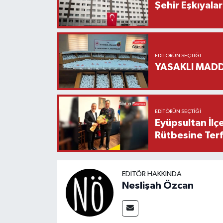
Şehir Eşkıyala
EDITÖRÜN SEÇTIĞI
YASAKLI MADD
EDITÖRÜN SEÇTIĞI
Eyüpsultan İlç
Rütbesine Terfi
EDITÖR HAKKINDA
Neslişah Özcan