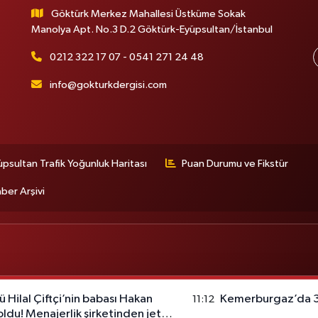
Göktürk Merkez Mahallesi Üstküme Sokak
Manolya Apt. No.3 D.2 Göktürk-Eyüpsultan/İstanbul
0212 322 17 07 - 0541 271 24 48
info@gokturkdergisi.com
üpsultan Trafik Yoğunluk Haritası
Puan Durumu ve Fikstür
ber Arşivi
ü Hilal Çiftçi’nin babası Hakan
Kemerburgaz’da 30
11:12
ldu! Menajerlik şirketinden jet