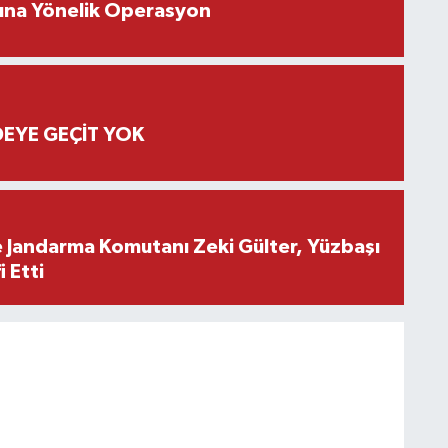
rına Yönelik Operasyon
EYE GEÇİT YOK
e Jandarma Komutanı Zeki Gülter, Yüzbaşı
 Etti