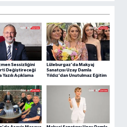
men Sessizliğini
Lüleburgaz’da Makyaj
rti Değiştireceği
Sanatçısı Uzay Damla
a Yazılı Açıklama
Yıldız’dan Unutulmaz Eğitim