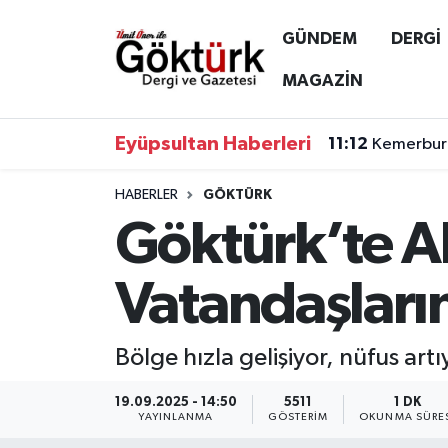
GÜNDEM
DERGİ
Anne Çocuk
Eyüpsultan Hava Durumu
MAGAZİN
BİLİM
Eyüpsultan Trafik Yoğunluk Haritası
Eyüpsultan Haberleri
11:12
Kemerburg
DERGİ
Süper Lig Puan Durumu ve Fikstür
HABERLER
GÖKTÜRK
Göktürk’te Al
DÜNYA
Tüm Manşetler
EĞİTİM
Son Dakika Haberleri
Vatandaşlar
EKONOMİ
Haber Arşivi
Bölge hızla gelişiyor, nüfus artıy
GÖKTÜRK
19.09.2025 - 14:50
5511
1 DK
YAYINLANMA
GÖSTERIM
OKUNMA SÜRE
GÜNDEM