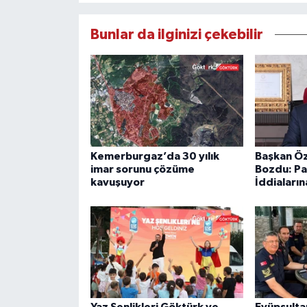
Bunlar da ilginizi çekebilir
Kemerburgaz’da 30 yılık
Başkan Öz
imar sorunu çözüme
Bozdu: Pa
kavuşuyor
İddiaların