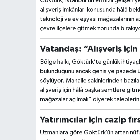
Göktürk, İstanbul’un en hızlı gelişen 
alışveriş imkânları konusunda hâlâ bekl
teknoloji ve ev eşyası mağazalarının azl
çevre ilçelere gitmek zorunda bırakıy
Vatandaş: “Alışveriş içi
Bölge halkı, Göktürk’te günlük ihtiyaçl
bulunduğunu ancak geniş yelpazede ürü
söylüyor. Mahalle sakinlerinden bazı
alışveriş için hâlâ başka semtlere gi
mağazalar açılmalı” diyerek taleplerini
Yatırımcılar için cazip fır
Uzmanlara göre Göktürk’ün artan nüfu