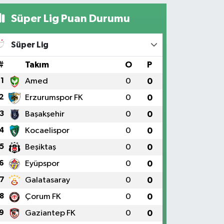
Süper Lig Puan Durumu
Süper Lig
#
Takım
O
P
1
Amed
0
0
2
Erzurumspor FK
0
0
3
Başakşehir
0
0
4
Kocaelispor
0
0
5
Beşiktaş
0
0
6
Eyüpspor
0
0
7
Galatasaray
0
0
8
Çorum FK
0
0
9
Gaziantep FK
0
0