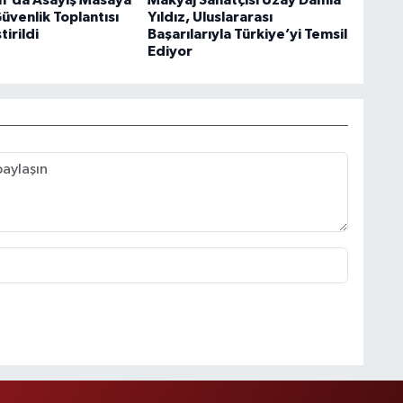
n'da Asayiş Masaya
Makyaj Sanatçısı Uzay Damla
 Güvenlik Toplantısı
Yıldız, Uluslararası
irildi
Başarılarıyla Türkiye’yi Temsil
Ediyor