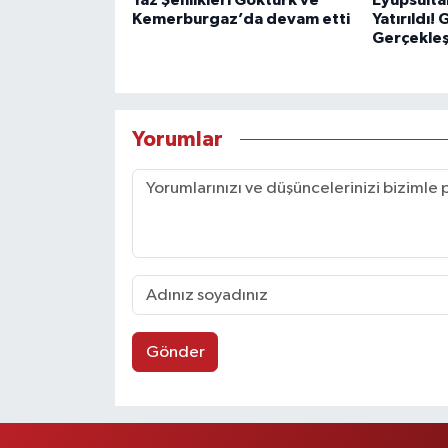
Yaz Şenlikleri Göktürk ve
Eyüpsulta
Kemerburgaz’da devam etti
Yatırıldı!
Gerçekleşt
Yorumlar
Gönder