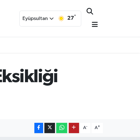
°
27
Eyüpsultan
ksikliği
-
+
A
A