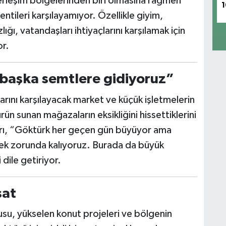
yerleşim bölgelerinden biri olmasına rağmen
1
entileri karşılayamıyor. Özellikle giyim,
ığı, vatandaşları ihtiyaçlarını karşılamak için
or.
n başka semtlere gidiyoruz”
arını karşılayacak market ve küçük işletmelerin
n sunan mağazaların eksikliğini hissettiklerini
ları, “Göktürk her geçen gün büyüyor ama
tmek zorunda kalıyoruz. Burada da büyük
 dile getiriyor.
sat
su, yükselen konut projeleri ve bölgenin