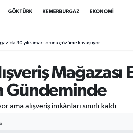
GÖKTÜRK
KEMERBURGAZ
EKONOMİ
az’da 30 yılık imar sorunu çözüme kavuşuyor
ışveriş Mağazası E
ın Gündeminde
or ama alışveriş imkânları sınırlı kaldı
SI