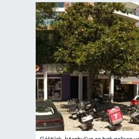
KEMERBURGAZ
KÜLTÜR - SANAT
MAGAZİN
ÖZEL HABER
SAĞLIK
SPOR
TEKNOLOJİ
TİCARET
YAŞAM