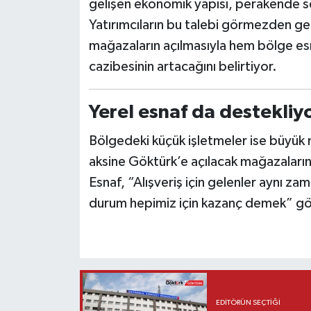
gelişen ekonomik yapısı, perakende sek
Yatırımcıların bu talebi görmezden ge
mağazaların açılmasıyla hem bölge es
cazibesinin artacağını belirtiyor.
Yerel esnaf da destekliy
Bölgedeki küçük işletmeler ise büyük 
aksine Göktürk’e açılacak mağazaların 
Esnaf, “Alışveriş için gelenler aynı z
durum hepimiz için kazanç demek” gö
EDITÖRÜN SEÇTIĞI