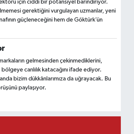
törü için ciddi bir potansiyel barındırıyor.
lmemesi gerektiğini vurgulayan uzmanlar, yeni
nafının güçleneceğini hem de Göktürk’ün
or
markaların gelmesinden çekinmediklerini,
bölgeye canlılık katacağını ifade ediyor.
amanda bizim dükkânlarımıza da uğrayacak. Bu
rüşünü paylaşıyor.