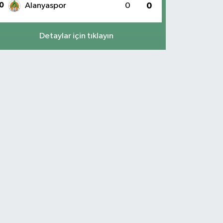
0
Alanyaspor
0
0
Detaylar için tıklayın