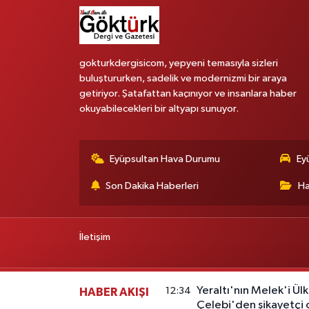
gokturkdergisicom, yepyeni temasıyla sizleri
buluştururken, sadelik ve modernizmi bir araya
getiriyor. Şatafattan kaçınıyor ve insanlara haber
okuyabilecekleri bir altyapı sunuyor.
Eyüpsultan Hava Durumu
Ey
Son Dakika Haberleri
Ha
İletişim
Yeraltı'nın Melek'i Ülk
12:34
HABER AKIŞI
Çelebi'den şikayetçi o