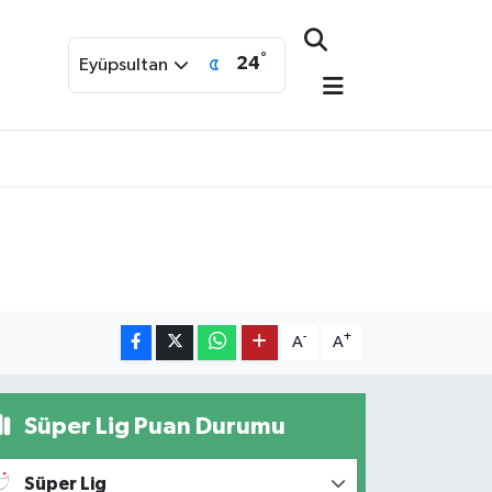
°
24
Eyüpsultan
-
+
A
A
Süper Lig Puan Durumu
Süper Lig