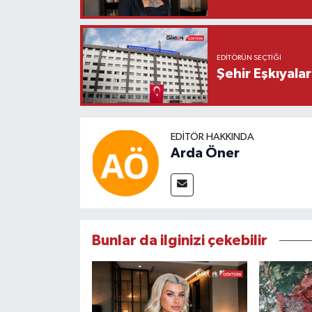
EDITÖRÜN SEÇTIĞI
Şehir Eşkıyala
EDITÖR HAKKINDA
Arda Öner
Bunlar da ilginizi çekebilir