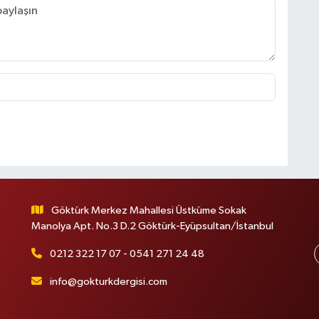
Göktürk Merkez Mahallesi Üstküme Sokak
Manolya Apt. No.3 D.2 Göktürk-Eyüpsultan/İstanbul
0212 322 17 07 - 0541 271 24 48
info@gokturkdergisi.com