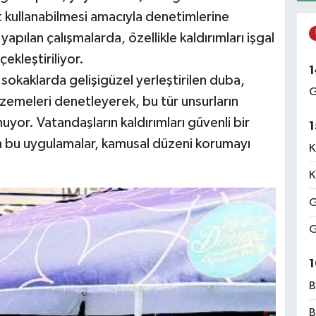
t kullanabilmesi amacıyla denetimlerine
apılan çalışmalarda, özellikle kaldırımları işgal
çekleştiriliyor.
1
sokaklarda gelişigüzel yerleştirilen duba,
G
lzemeleri denetleyerek, bu tür unsurların
nuyor. Vatandaşların kaldırımları güvenli bir
1
an bu uygulamalar, kamusal düzeni korumayı
K
K
G
G
1
B
B