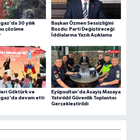
az’da 30 yılık
Başkan Özmen Sessizliğini
nu çözüme
Bozdu: Parti Değiştireceği
r
İddialarına Yazılı Açıklama
leri Göktürk ve
Eyüpsultan'da Asayiş Masaya
gaz’da devam etti
Yatırıldı! Güvenlik Toplantısı
Gerçekleştirildi