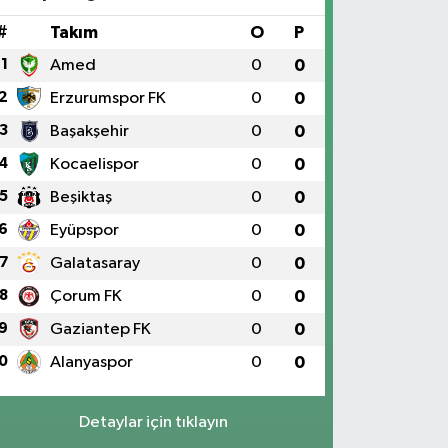
#
Takım
O
P
1
Amed
0
0
2
Erzurumspor FK
0
0
3
Başakşehir
0
0
4
Kocaelispor
0
0
5
Beşiktaş
0
0
6
Eyüpspor
0
0
7
Galatasaray
0
0
8
Çorum FK
0
0
9
Gaziantep FK
0
0
0
Alanyaspor
0
0
Detaylar için tıklayın