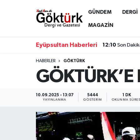
GÜNDEM
DERGİ
Anne Çocuk
Eyüpsultan Hava Durumu
MAGAZİN
BİLİM
Eyüpsultan Trafik Yoğunluk Haritası
Eyüpsultan Haberleri
12:10
Son Dakik
DERGİ
Süper Lig Puan Durumu ve Fikstür
HABERLER
GÖKTÜRK
GÖKTÜRK’E 
DÜNYA
Tüm Manşetler
EĞİTİM
Son Dakika Haberleri
10.09.2025 - 13:07
5444
1 DK
YAYINLANMA
GÖSTERIM
OKUNMA SÜRES
EKONOMİ
Haber Arşivi
GÖKTÜRK
GÜNDEM