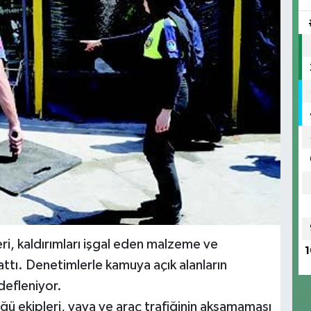
i, kaldırımları işgal eden malzeme ve
1
ttı. Denetimlerle kamuya açık alanların
edefleniyor.
ü ekipleri, yaya ve araç trafiğinin aksamaması