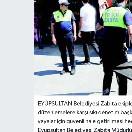
KEMERBURGAZ
KÜLTÜR - SANAT
MAGAZİN
ÖZEL HABER
SAĞLIK
SPOR
TEKNOLOJİ
EYÜPSULTAN Belediyesi Zabıta ekipler
düzenlemelere karşı sıkı denetim başla
TİCARET
yayalar için güvenli hale getirilmesi h
Eyüpsultan Belediyesi Zabıta Müdürlüğ
YAŞAM