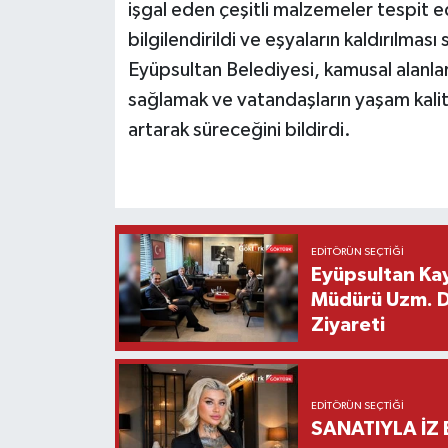
işgal eden çeşitli malzemeler tespit e
bilgilendirildi ve eşyaların kaldırılması
Eyüpsultan Belediyesi, kamusal alanlar
sağlamak ve vatandaşların yaşam kalit
artarak süreceğini bildirdi.
EDITÖRÜN SEÇTIĞI
Eyüpsultan Kay
Müdürü Uzm. Dr
Ziyareti
EDITÖRÜN SEÇTIĞI
SANATIYLA İZ 