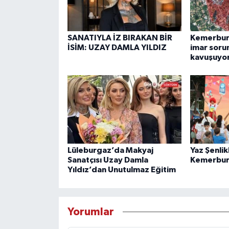
SANATIYLA İZ BIRAKAN BİR
Kemerburg
İSİM: UZAY DAMLA YILDIZ
imar soru
kavuşuyo
Lüleburgaz’da Makyaj
Yaz Şenlik
Sanatçısı Uzay Damla
Kemerbur
Yıldız’dan Unutulmaz Eğitim
Yorumlar