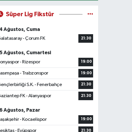
Süper Lig Fikstür
4 Ağustos, Cuma
alatasaray - Çorum FK
21:30
5 Ağustos, Cumartesi
onyaspor - Rizespor
19:00
asımpaşa - Trabzonspor
19:00
ençlerbirliği S.K. - Fenerbahçe
21:30
aziantep FK - Alanyaspor
21:30
6 Ağustos, Pazar
aşakşehir - Kocaelispor
19:00
eşiktaş - Eyüpspor
21:30