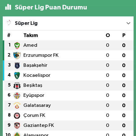
Süper Lig Puan Durumu
Süper Lig
#
Takım
O
P
1
Amed
0
0
2
Erzurumspor FK
0
0
3
Başakşehir
0
0
4
Kocaelispor
0
0
5
Beşiktaş
0
0
6
Eyüpspor
0
0
7
Galatasaray
0
0
8
Çorum FK
0
0
9
Gaziantep FK
0
0
10
Alanyaspor
0
0