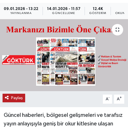
09.01.2026 - 13:22
14.01.2026 - 11:57
12.4K
1
KEMERBURGAZ
YAYINLANMA
GÜNCELLEME
GÖSTERIM
OKUNMA
KÜLTÜR - SANAT
MAGAZİN
ÖZEL HABER
SAĞLIK
SPOR
TEKNOLOJİ
Paylaş
-
+
A
A
TİCARET
Güncel haberleri, bölgesel gelişmeleri ve tarafsız
yayın anlayışıyla geniş bir okur kitlesine ulaşan
YAŞAM