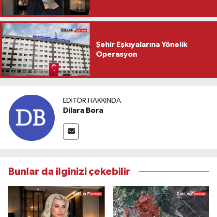
Şehir Eşkıyalarına Yönelik
Operasyon
EDITÖR HAKKINDA
Dilara Bora
Bunlar da ilginizi çekebilir