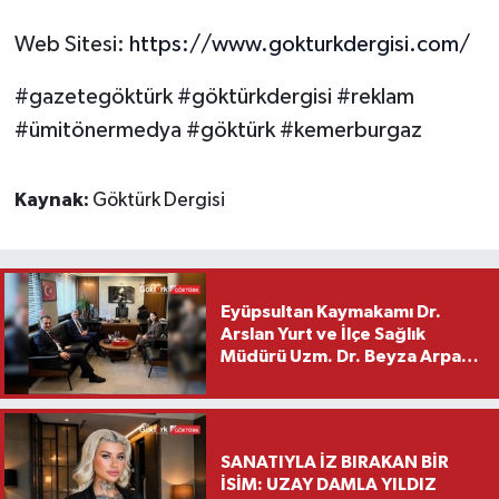
Web Sitesi:
https://www.gokturkdergisi.com/
#gazetegöktürk #göktürkdergisi #reklam
#ümitönermedya #göktürk #kemerburgaz
Kaynak:
Göktürk Dergisi
Eyüpsultan Kaymakamı Dr.
Arslan Yurt ve İlçe Sağlık
Müdürü Uzm. Dr. Beyza Arpacı
Saylar’dan Hayırlı Olsun
Ziyareti
SANATIYLA İZ BIRAKAN BİR
İSİM: UZAY DAMLA YILDIZ