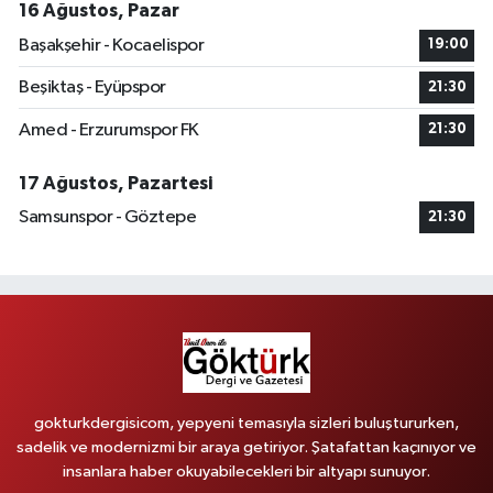
16 Ağustos, Pazar
Başakşehir - Kocaelispor
19:00
Beşiktaş - Eyüpspor
21:30
Amed - Erzurumspor FK
21:30
17 Ağustos, Pazartesi
Samsunspor - Göztepe
21:30
gokturkdergisicom, yepyeni temasıyla sizleri buluştururken,
sadelik ve modernizmi bir araya getiriyor. Şatafattan kaçınıyor ve
insanlara haber okuyabilecekleri bir altyapı sunuyor.