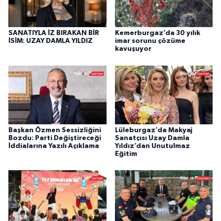
SANATIYLA İZ BIRAKAN BİR
Kemerburgaz’da 30 yılık
İSİM: UZAY DAMLA YILDIZ
imar sorunu çözüme
kavuşuyor
Başkan Özmen Sessizliğini
Lüleburgaz’da Makyaj
Bozdu: Parti Değiştireceği
Sanatçısı Uzay Damla
İddialarına Yazılı Açıklama
Yıldız’dan Unutulmaz
Eğitim