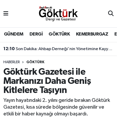
Anne Çocuk
Eyüpsultan Hava Durumu
BİLİM
Eyüpsultan Trafik Yoğunluk Haritası
GÜNDEM
DERGİ
GÖKTÜRK
KEMERBURGAZ
DERGİ
Süper Lig Puan Durumu ve Fikstür
12:10
Son Dakika: Ahbap Derneği'nin Yönetimine Kayyum Atandı
DÜNYA
Tüm Manşetler
HABERLER
GÖKTÜRK
Göktürk Gazetesi ile
EĞİTİM
Son Dakika Haberleri
Markanızı Daha Geniş
EKONOMİ
Haber Arşivi
Kitlelere Taşıyın
GÖKTÜRK
Yayın hayatındaki 2. yılını geride bırakan Göktürk
Gazetesi, kısa sürede bölgesinde güvenilir ve
GÜNDEM
etkili bir haber kaynağı olmayı başardı.