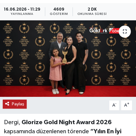
16.06.2026 - 11:29
4609
2 DK
KEMERBURGAZ
YAYINLANMA
GÖSTERIM
OKUNMA SÜRESI
KÜLTÜR - SANAT
MAGAZİN
ÖZEL HABER
SAĞLIK
SPOR
TEKNOLOJİ
Paylaş
-
+
A
A
TİCARET
Dergi,
Glorize Gold Night Award 2026
kapsamında düzenlenen törende
“Yılın En İyi
YAŞAM