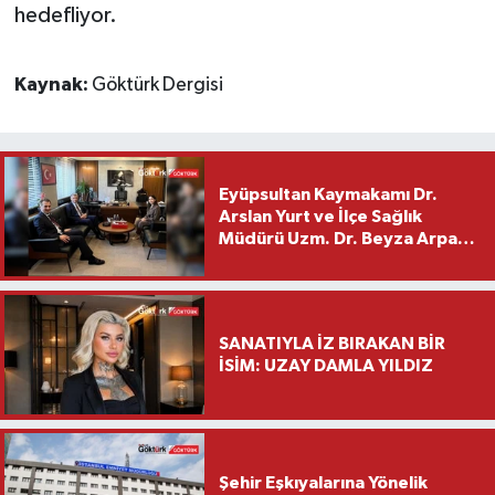
hedefliyor.
Kaynak:
Göktürk Dergisi
Eyüpsultan Kaymakamı Dr.
Arslan Yurt ve İlçe Sağlık
Müdürü Uzm. Dr. Beyza Arpacı
Saylar’dan Hayırlı Olsun
Ziyareti
SANATIYLA İZ BIRAKAN BİR
İSİM: UZAY DAMLA YILDIZ
Şehir Eşkıyalarına Yönelik