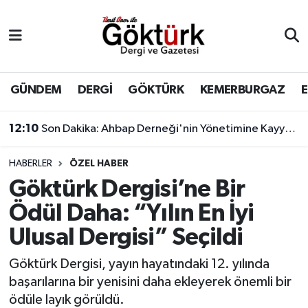
Anne Çocuk
Eyüpsultan Hava Durumu
BİLİM
Eyüpsultan Trafik Yoğunluk Haritası
GÜNDEM
DERGİ
GÖKTÜRK
KEMERBURGAZ
DERGİ
Süper Lig Puan Durumu ve Fikstür
12:10
Son Dakika: Ahbap Derneği'nin Yönetimine Kayyum Atandı
DÜNYA
Tüm Manşetler
HABERLER
ÖZEL HABER
Göktürk Dergisi’ne Bir
EĞİTİM
Son Dakika Haberleri
Ödül Daha: “Yılın En İyi
EKONOMİ
Haber Arşivi
Ulusal Dergisi” Seçildi
GÖKTÜRK
Göktürk Dergisi, yayın hayatındaki 12. yılında
başarılarına bir yenisini daha ekleyerek önemli bir
GÜNDEM
ödüle layık görüldü.