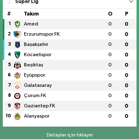
Süper Lig
#
Takım
O
P
1
Amed
0
0
2
Erzurumspor FK
0
0
3
Başakşehir
0
0
4
Kocaelispor
0
0
5
Beşiktaş
0
0
6
Eyüpspor
0
0
7
Galatasaray
0
0
8
Çorum FK
0
0
9
Gaziantep FK
0
0
10
Alanyaspor
0
0
Detaylar için tıklayın