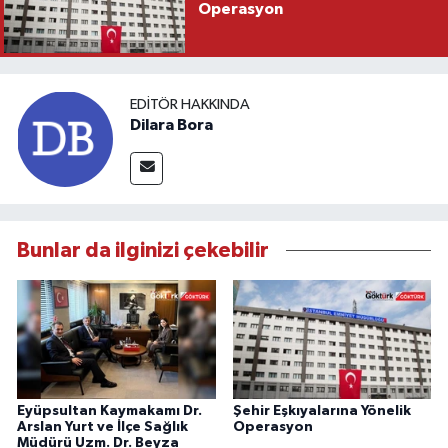
Operasyon
EDITÖR HAKKINDA
Dilara Bora
Bunlar da ilginizi çekebilir
Eyüpsultan Kaymakamı Dr.
Şehir Eşkıyalarına Yönelik
Arslan Yurt ve İlçe Sağlık
Operasyon
Müdürü Uzm. Dr. Beyza