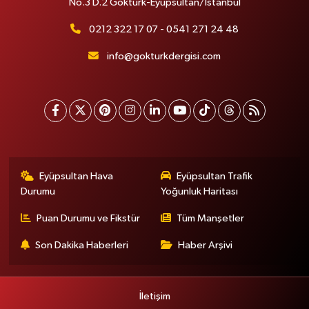
No.3 D.2 Göktürk-Eyüpsultan/İstanbul
0212 322 17 07 - 0541 271 24 48
info@gokturkdergisi.com
Eyüpsultan Hava
Eyüpsultan Trafik
Durumu
Yoğunluk Haritası
Puan Durumu ve Fikstür
Tüm Manşetler
Son Dakika Haberleri
Haber Arşivi
İletişim