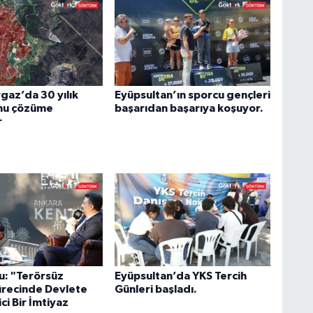
az’da 30 yılık
Eyüpsultan’ın sporcu gençleri
nu çözüme
başarıdan başarıya koşuyor.
r
u: "Terörsüz
Eyüpsultan’da YKS Tercih
ürecinde Devlete
Günleri başladı.
ci Bir İmtiyaz