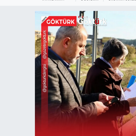
KEMERBURGAZ
KÜLTÜR - SANAT
MAGAZİN
ÖZEL HABER
SAĞLIK
SPOR
TEKNOLOJİ
TİCARET
YAŞAM