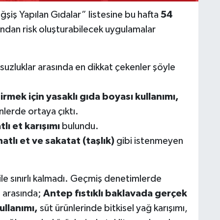
ğşiş Yapılan Gıdalar” listesine bu hafta
54
ından risk oluşturabilecek uygulamalar
suzluklar arasında en dikkat çekenler şöyle
rmek için yasaklı gıda boyası kullanımı,
nlerde ortaya çıktı.
lı et karışımı
bulundu.
atlı et ve sakatat (taşlık)
gibi istenmeyen
 ile sınırlı kalmadı. Geçmiş denetimlerde
i arasında;
Antep fıstıklı baklavada gerçek
ullanımı,
süt ürünlerinde bitkisel yağ karışımı,