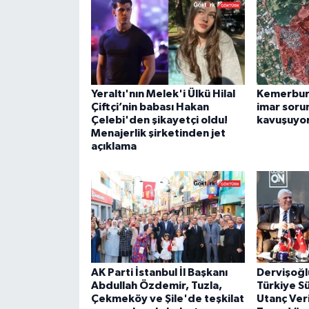
Yeraltı'nın Melek'i Ülkü Hilal
Kemerburg
Çiftçi’nin babası Hakan
imar soru
Çelebi'den şikayetçi oldu!
kavuşuyo
Menajerlik şirketinden jet
açıklama
AK Parti İstanbul İl Başkanı
Dervişoğl
Abdullah Özdemir, Tuzla,
Türkiye S
Çekmeköy ve Şile'de teşkilat
Utanç Veri