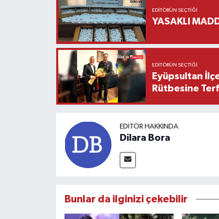
EDITÖRÜN SEÇTIĞI
YASAKLI MADD
EDITÖRÜN SEÇTIĞI
Eyüpsultan İlç
Rütbesine Terfi
EDITÖR HAKKINDA
Dilara Bora
Bunlar da ilginizi çekebilir