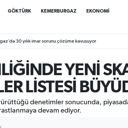
GÖKTÜRK
KEMERBURGAZ
EKONOMİ
az’da 30 yılık imar sorunu çözüme kavuşuyor
LİĞİNDE YENİ SK
LER LİSTESİ BÜYÜ
yürüttüğü denetimler sonucunda, piyasadak
a rastlanmaya devam ediyor.
I