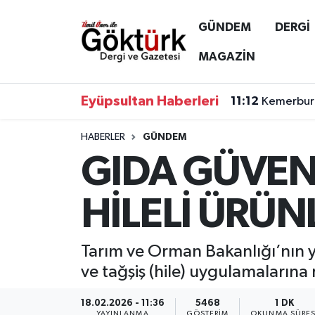
GÜNDEM
DERGİ
Anne Çocuk
Eyüpsultan Hava Durumu
MAGAZİN
BİLİM
Eyüpsultan Trafik Yoğunluk Haritası
Eyüpsultan Haberleri
11:12
Kemerburg
DERGİ
Süper Lig Puan Durumu ve Fikstür
HABERLER
GÜNDEM
GIDA GÜVEN
DÜNYA
Tüm Manşetler
EĞİTİM
Son Dakika Haberleri
HİLELİ ÜRÜN
EKONOMİ
Haber Arşivi
Tarım ve Orman Bakanlığı’nın 
GÖKTÜRK
ve tağşiş (hile) uygulamaların
GÜNDEM
18.02.2026 - 11:36
5468
1 DK
YAYINLANMA
GÖSTERIM
OKUNMA SÜRES