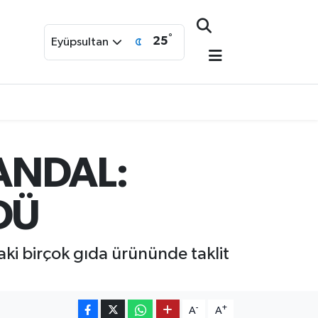
°
25
Eyüpsultan
ANDAL:
DÜ
i birçok gıda ürününde taklit
-
+
A
A