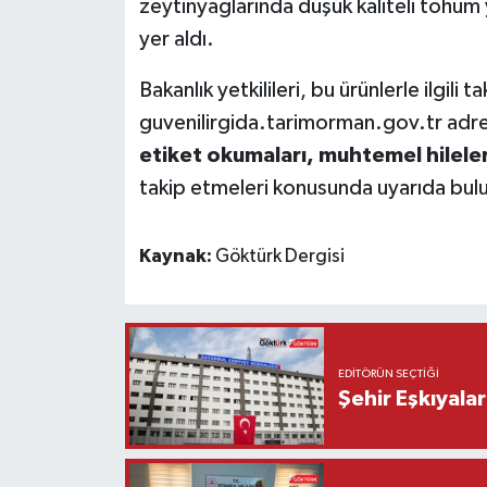
zeytinyağlarında düşük kaliteli tohum 
yer aldı.
Bakanlık yetkilileri, bu ürünlerle ilgili t
guvenilirgida.tarimorman.gov.tr adres
etiket okumaları, muhtemel hilelere
takip etmeleri konusunda uyarıda bul
Kaynak:
Göktürk Dergisi
EDITÖRÜN SEÇTIĞI
Şehir Eşkıyala