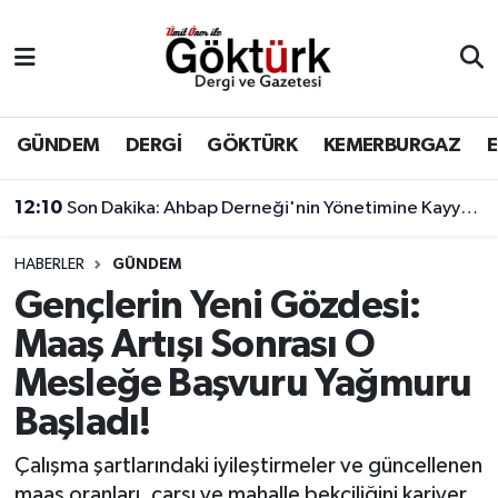
Anne Çocuk
Eyüpsultan Hava Durumu
BİLİM
Eyüpsultan Trafik Yoğunluk Haritası
GÜNDEM
DERGİ
GÖKTÜRK
KEMERBURGAZ
DERGİ
Süper Lig Puan Durumu ve Fikstür
12:10
Son Dakika: Ahbap Derneği'nin Yönetimine Kayyum Atandı
DÜNYA
Tüm Manşetler
HABERLER
GÜNDEM
Gençlerin Yeni Gözdesi:
EĞİTİM
Son Dakika Haberleri
Maaş Artışı Sonrası O
EKONOMİ
Haber Arşivi
Mesleğe Başvuru Yağmuru
Başladı!
GÖKTÜRK
Çalışma şartlarındaki iyileştirmeler ve güncellenen
GÜNDEM
maaş oranları, çarşı ve mahalle bekçiliğini kariyer