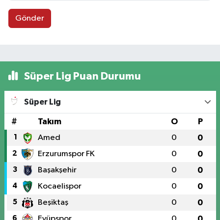
Gönder
Süper Lig Puan Durumu
Süper Lig
#
Takım
O
P
1
Amed
0
0
2
Erzurumspor FK
0
0
3
Başakşehir
0
0
4
Kocaelispor
0
0
5
Beşiktaş
0
0
6
Eyüpspor
0
0