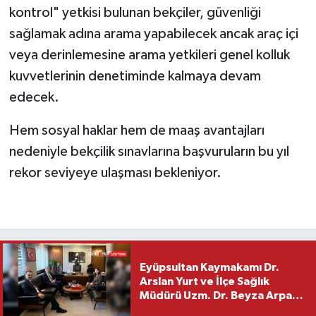
kontrol" yetkisi bulunan bekçiler, güvenliği
sağlamak adına arama yapabilecek ancak araç içi
veya derinlemesine arama yetkileri genel kolluk
kuvvetlerinin denetiminde kalmaya devam
edecek.
Hem sosyal haklar hem de maaş avantajları
nedeniyle bekçilik sınavlarına başvuruların bu yıl
rekor seviyeye ulaşması bekleniyor.
Eyüpsultan Kaymakamı Dr.
Arslan Yurt ve İlçe Sağlık
Müdürü Uzm. Dr. Beyza Arpacı
Saylar’dan Hayırlı Olsun