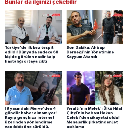
Bunlar da ilginizi çekebilir
Türkiye'de ilk kez tespit
Son Dakika: Ahbap
edildi! Dünyada sadece 68
Derneği'nin Yönetimine
kişide görülen nadir kalp
Kayyum Atandı
hastalığı ortaya çıktı
18 yaşındaki Merve'den 4
Yeraltı'nın Melek'i Ülkü Hilal
gündür haber alınamıyor!
Çiftçi’nin babası Hakan
Kayıp genç kıza internet
Çelebi'den şikayetçi oldu!
üzerinden yönlendirme
Menajerlik şirketinden jet
yapıldığı öne sürüldü.
açıklama