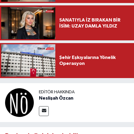
Ziyareti
SANATIYLA İZ BIRAKAN BİR
İSİM: UZAY DAMLA YILDIZ
Şehir Eşkıyalarına Yönelik
Operasyon
EDITÖR HAKKINDA
Neslişah Özcan