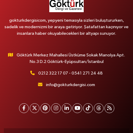
gokturkdergisicom, yepyeni temasıyla sizleri buluştururken,
sadelik ve modernizmi bir araya getiriyor. Şatafattan kaçınıyor ve
insanlara haber okuyabilecekleri bir altyapı sunuyor.
Göktürk Merkez Mahallesi Üstküme Sokak Manolya Apt.
No.3 D.2 Göktürk-Eyüpsultan/İstanbul
0212 322 17 07 - 0541 271 24 48
info@gokturkdergisi.com