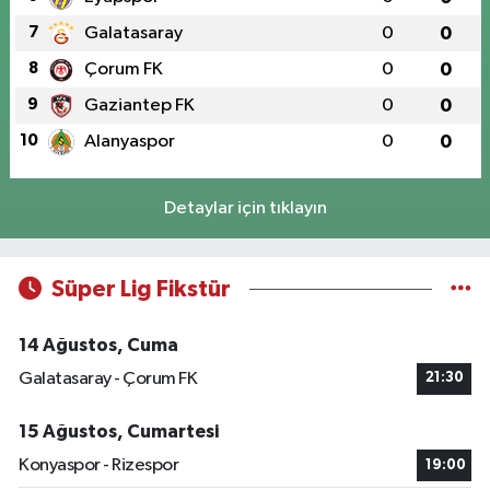
7
Galatasaray
0
0
8
Çorum FK
0
0
9
Gaziantep FK
0
0
10
Alanyaspor
0
0
Detaylar için tıklayın
Süper Lig Fikstür
14 Ağustos, Cuma
Galatasaray - Çorum FK
21:30
15 Ağustos, Cumartesi
Konyaspor - Rizespor
19:00