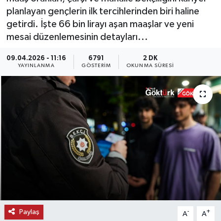
planlayan gençlerin ilk tercihlerinden biri haline
KEMERBURGAZ
getirdi. İşte 66 bin lirayı aşan maaşlar ve yeni
mesai düzenlemesinin detayları...
KÜLTÜR - SANAT
09.04.2026 - 11:16
6791
2 DK
YAYINLANMA
GÖSTERIM
OKUNMA SÜRESI
MAGAZİN
ÖZEL HABER
SAĞLIK
SPOR
TEKNOLOJİ
TİCARET
Paylaş
-
+
A
A
YAŞAM