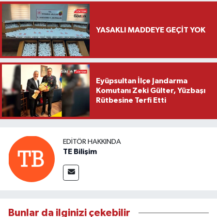
YASAKLI MADDEYE GEÇİT YOK
Eyüpsultan İlçe Jandarma
Komutanı Zeki Gülter, Yüzbaşı
Rütbesine Terfi Etti
EDITÖR HAKKINDA
TE Bilişim
Bunlar da ilginizi çekebilir