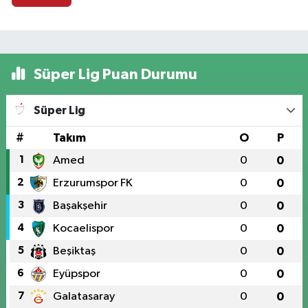
Süper Lig Puan Durumu
Süper Lig
#
Takım
O
P
1
Amed
0
0
2
Erzurumspor FK
0
0
3
Başakşehir
0
0
4
Kocaelispor
0
0
5
Beşiktaş
0
0
6
Eyüpspor
0
0
7
Galatasaray
0
0