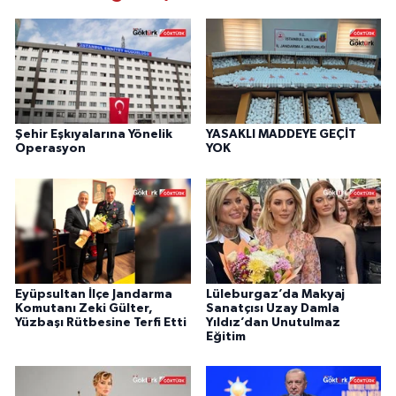
Şehir Eşkıyalarına Yönelik
YASAKLI MADDEYE GEÇİT
Operasyon
YOK
Eyüpsultan İlçe Jandarma
Lüleburgaz’da Makyaj
Komutanı Zeki Gülter,
Sanatçısı Uzay Damla
Yüzbaşı Rütbesine Terfi Etti
Yıldız’dan Unutulmaz
Eğitim