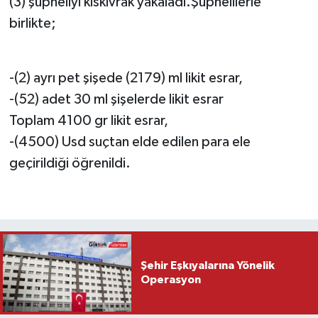
(3) şüpheliyi kıskıvrak yakaladı.Şüphelilerle
birlikte;
-(2) ayrı pet şişede (2179) ml likit esrar,
-(52) adet 30 ml şişelerde likit esrar
Toplam 4100 gr likit esrar,
-(4500) Usd suçtan elde edilen para ele
geçirildiği öğrenildi.
Şehir Eşkıyalarına Yönelik
Operasyon