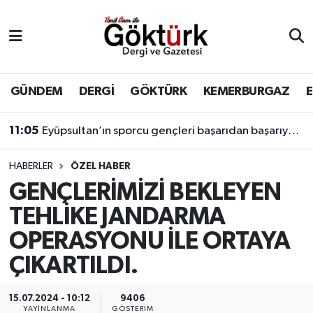
Anne Çocuk
Eyüpsultan Hava Durumu
BİLİM
Eyüpsultan Trafik Yoğunluk Haritası
GÜNDEM
DERGİ
GÖKTÜRK
KEMERBURGAZ
DERGİ
Süper Lig Puan Durumu ve Fikstür
11:05
Eyüpsultan’ın sporcu gençleri başarıdan başarıya koşuyor.
DÜNYA
Tüm Manşetler
HABERLER
ÖZEL HABER
GENÇLERİMİZİ BEKLEYEN
EĞİTİM
Son Dakika Haberleri
TEHLİKE JANDARMA
EKONOMİ
Haber Arşivi
OPERASYONU İLE ORTAYA
ÇIKARTILDI.
GÖKTÜRK
15.07.2024 - 10:12
9406
GÜNDEM
YAYINLANMA
GÖSTERIM