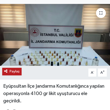
KEMERBURGAZ
KÜLTÜR - SANAT
MAGAZİN
ÖZEL HABER
SAĞLIK
SPOR
Paylaş
-
+
A
A
TEKNOLOJİ
Eyüpsultan İlçe Jandarma Komutanlığınca yapılan
operasyonla 4100 gr likit uyuşturucu ele
TİCARET
geçirildi.
YAŞAM