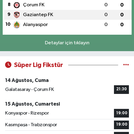
8
Çorum FK
0
0
9
Gaziantep FK
0
0
10
Alanyaspor
0
0
Detaylar için tıklayın
Süper Lig Fikstür
14 Ağustos, Cuma
Galatasaray - Çorum FK
21:30
15 Ağustos, Cumartesi
Konyaspor - Rizespor
19:00
Kasımpaşa - Trabzonspor
19:00