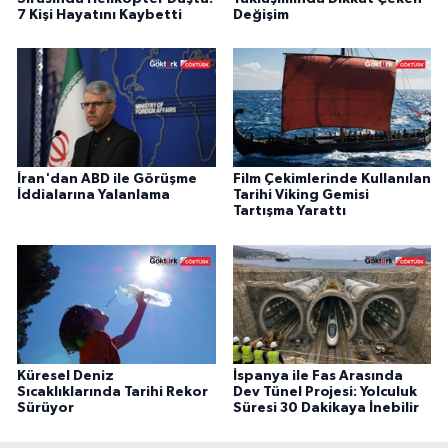
7 Kişi Hayatını Kaybetti
Değişim
İran'dan ABD ile Görüşme
Film Çekimlerinde Kullanılan
İddialarına Yalanlama
Tarihi Viking Gemisi
Tartışma Yarattı
Küresel Deniz
İspanya ile Fas Arasında
Sıcaklıklarında Tarihi Rekor
Dev Tünel Projesi: Yolculuk
Sürüyor
Süresi 30 Dakikaya İnebilir