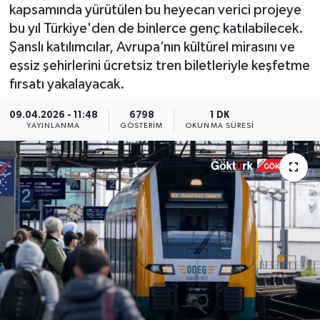
kapsamında yürütülen bu heyecan verici projeye
KEMERBURGAZ
bu yıl Türkiye'den de binlerce genç katılabilecek.
Şanslı katılımcılar, Avrupa’nın kültürel mirasını ve
KÜLTÜR - SANAT
eşsiz şehirlerini ücretsiz tren biletleriyle keşfetme
fırsatı yakalayacak.
MAGAZİN
09.04.2026 - 11:48
6798
1 DK
YAYINLANMA
GÖSTERIM
OKUNMA SÜRESI
ÖZEL HABER
SAĞLIK
SPOR
TEKNOLOJİ
TİCARET
YAŞAM