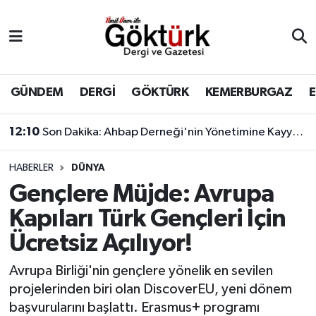
Anne Çocuk
Eyüpsultan Hava Durumu
BİLİM
Eyüpsultan Trafik Yoğunluk Haritası
GÜNDEM
DERGİ
GÖKTÜRK
KEMERBURGAZ
DERGİ
Süper Lig Puan Durumu ve Fikstür
12:10
Son Dakika: Ahbap Derneği'nin Yönetimine Kayyum Atandı
DÜNYA
Tüm Manşetler
HABERLER
DÜNYA
Gençlere Müjde: Avrupa
EĞİTİM
Son Dakika Haberleri
Kapıları Türk Gençleri İçin
EKONOMİ
Haber Arşivi
Ücretsiz Açılıyor!
GÖKTÜRK
Avrupa Birliği'nin gençlere yönelik en sevilen
projelerinden biri olan DiscoverEU, yeni dönem
GÜNDEM
başvurularını başlattı. Erasmus+ programı