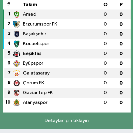
#
Takım
O
P
1
Amed
0
0
2
Erzurumspor FK
0
0
3
Başakşehir
0
0
4
Kocaelispor
0
0
5
Beşiktaş
0
0
6
Eyüpspor
0
0
7
Galatasaray
0
0
8
Çorum FK
0
0
9
Gaziantep FK
0
0
10
Alanyaspor
0
0
Detaylar için tıklayın