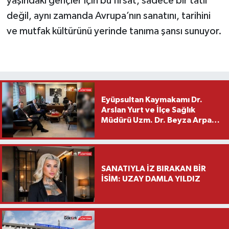
yaşındaki gençler için bu fırsat, sadece bir tatil
değil, aynı zamanda Avrupa’nın sanatını, tarihini
ve mutfak kültürünü yerinde tanıma şansı sunuyor.
Eyüpsultan Kaymakamı Dr.
Arslan Yurt ve İlçe Sağlık
Müdürü Uzm. Dr. Beyza Arpacı
Saylar’dan Hayırlı Olsun
Ziyareti
SANATIYLA İZ BIRAKAN BİR
İSİM: UZAY DAMLA YILDIZ