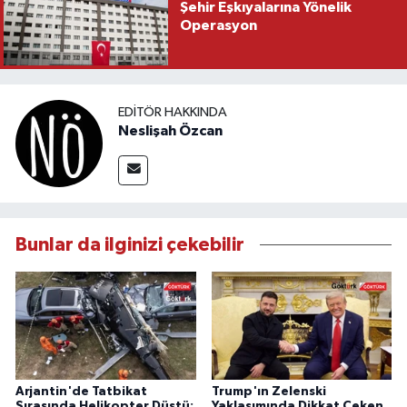
Şehir Eşkıyalarına Yönelik
Operasyon
EDITÖR HAKKINDA
Neslişah Özcan
Bunlar da ilginizi çekebilir
Arjantin'de Tatbikat
Trump'ın Zelenski
Sırasında Helikopter Düştü:
Yaklaşımında Dikkat Çeken