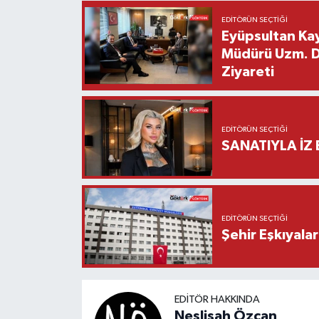
EDITÖRÜN SEÇTIĞI
Eyüpsultan Kay
Müdürü Uzm. Dr
Ziyareti
EDITÖRÜN SEÇTIĞI
SANATIYLA İZ 
EDITÖRÜN SEÇTIĞI
Şehir Eşkıyala
EDITÖR HAKKINDA
Neslişah Özcan