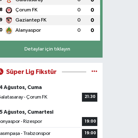
8
Çorum FK
0
0
9
Gaziantep FK
0
0
0
Alanyaspor
0
0
Detaylar için tıklayın
Süper Lig Fikstür
4 Ağustos, Cuma
alatasaray - Çorum FK
21:30
5 Ağustos, Cumartesi
onyaspor - Rizespor
19:00
asımpaşa - Trabzonspor
19:00