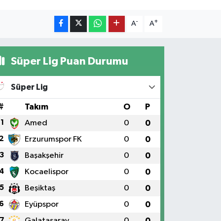
-
+
A
A
Süper Lig Puan Durumu
Süper Lig
#
Takım
O
P
1
Amed
0
0
2
Erzurumspor FK
0
0
3
Başakşehir
0
0
4
Kocaelispor
0
0
5
Beşiktaş
0
0
6
Eyüpspor
0
0
7
Galatasaray
0
0