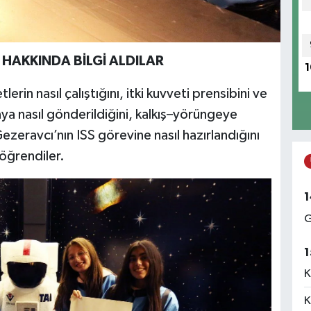
 HAKKINDA BİLGİ ALDILAR
1
rin nasıl çalıştığını, itki kuvveti prensibini ve
aya nasıl gönderildiğini, kalkış–yörüngeye
zeravcı’nın ISS görevine nasıl hazırlandığını
 öğrendiler.
1
G
1
K
K