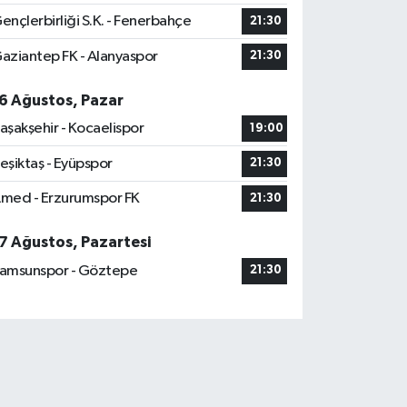
ençlerbirliği S.K. - Fenerbahçe
21:30
aziantep FK - Alanyaspor
21:30
6 Ağustos, Pazar
aşakşehir - Kocaelispor
19:00
eşiktaş - Eyüpspor
21:30
med - Erzurumspor FK
21:30
7 Ağustos, Pazartesi
amsunspor - Göztepe
21:30