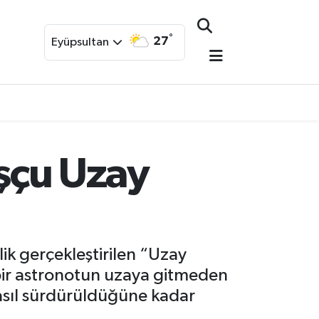
°
27
Eyüpsultan
uşçu Uzay
ik gerçekleştirilen “Uzay
 bir astronotun uzaya gitmeden
asıl sürdürüldüğüne kadar