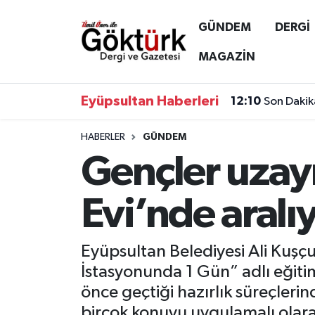
GÜNDEM
DERGİ
Anne Çocuk
Eyüpsultan Hava Durumu
MAGAZİN
BİLİM
Eyüpsultan Trafik Yoğunluk Haritası
Eyüpsultan Haberleri
12:10
Son Dakik
DERGİ
Süper Lig Puan Durumu ve Fikstür
HABERLER
GÜNDEM
Gençler uzayı
DÜNYA
Tüm Manşetler
EĞİTİM
Son Dakika Haberleri
Evi’nde aralı
EKONOMİ
Haber Arşivi
Eyüpsultan Belediyesi Ali Kuşçu
GÖKTÜRK
İstasyonunda 1 Gün” adlı eğiti
önce geçtiği hazırlık süreçler
GÜNDEM
birçok konuyu uygulamalı olar