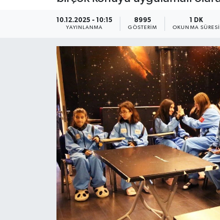
KEMERBURGAZ
10.12.2025 - 10:15
8995
1 DK
YAYINLANMA
GÖSTERIM
OKUNMA SÜRES
KÜLTÜR - SANAT
MAGAZİN
ÖZEL HABER
SAĞLIK
SPOR
TEKNOLOJİ
TİCARET
YAŞAM