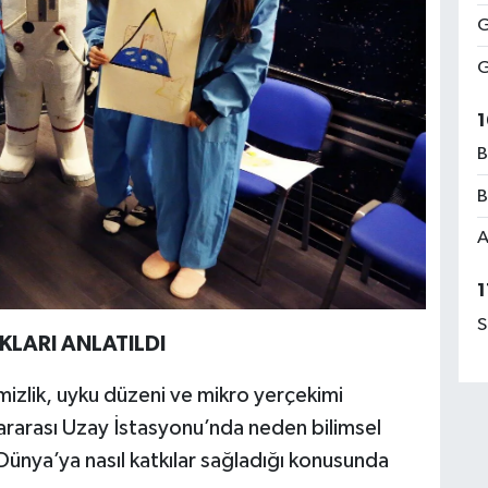
G
G
1
B
B
A
1
S
LARI ANLATILDI
izlik, uyku düzeni ve mikro yerçekimi
slararası Uzay İstasyonu’nda neden bilimsel
Dünya’ya nasıl katkılar sağladığı konusunda