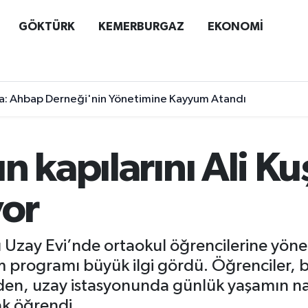
GÖKTÜRK
KEMERBURGAZ
EKONOMİ
a: Ahbap Derneği'nin Yönetimine Kayyum Atandı
n kapılarını Ali K
yor
 Uzay Evi’nde ortaokul öğrencilerine yönel
m programı büyük ilgi gördü. Öğrenciler,
inden, uzay istasyonunda günlük yaşamın n
ak öğrendi.