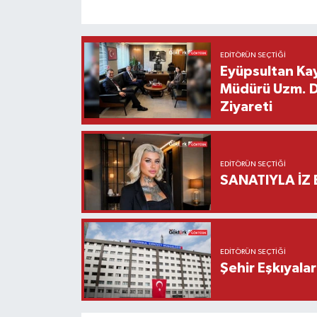
EDITÖRÜN SEÇTIĞI
Eyüpsultan Kay
Müdürü Uzm. Dr
Ziyareti
EDITÖRÜN SEÇTIĞI
SANATIYLA İZ 
EDITÖRÜN SEÇTIĞI
Şehir Eşkıyala