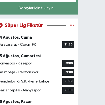
Detaylar için tıklayın
Süper Lig Fikstür
4 Ağustos, Cuma
alatasaray - Çorum FK
21:30
5 Ağustos, Cumartesi
onyaspor - Rizespor
19:00
asımpaşa - Trabzonspor
19:00
ençlerbirliği S.K. - Fenerbahçe
21:30
aziantep FK - Alanyaspor
21:30
6 Ağustos, Pazar