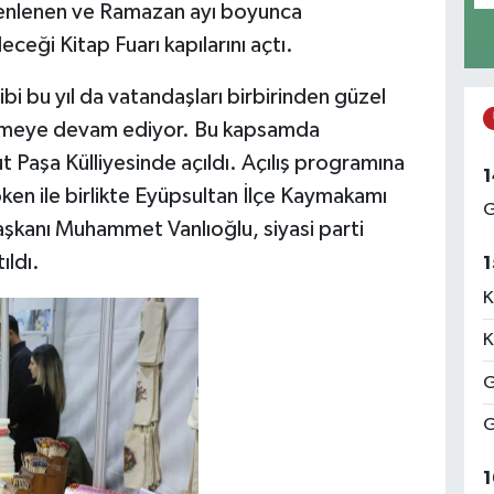
zenlenen ve Ramazan ayı boyunca
eceği Kitap Fuarı kapılarını açtı.
bi bu yıl da vatandaşları birbirinden güzel
tirmeye devam ediyor. Bu kapsamda
 Paşa Külliyesinde açıldı. Açılış programına
1
en ile birlikte Eyüpsultan İlçe Kaymakamı
G
Başkanı Muhammet Vanlıoğlu, siyasi parti
ıldı.
1
K
K
G
G
1