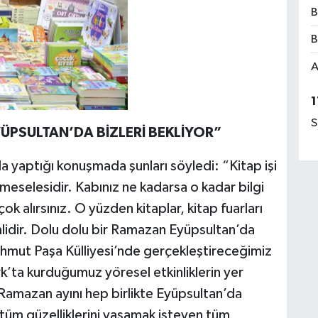
B
B
A
1
S
ÜPSULTAN’DA BİZLERİ BEKLİYOR”
 yaptığı konuşmada şunları söyledi: “Kitap işi
p meselesidir. Kabınız ne kadarsa o kadar bilgi
çok alırsınız. O yüzden kitaplar, kitap fuarları
mlidir. Dolu dolu bir Ramazan Eyüpsultan’da
ahmut Paşa Külliyesi’nde gerçekleştireceğimiz
rk’ta kurduğumuz yöresel etkinliklerin yer
Ramazan ayını hep birlikte Eyüpsultan’da
 tüm güzelliklerini yaşamak isteyen tüm