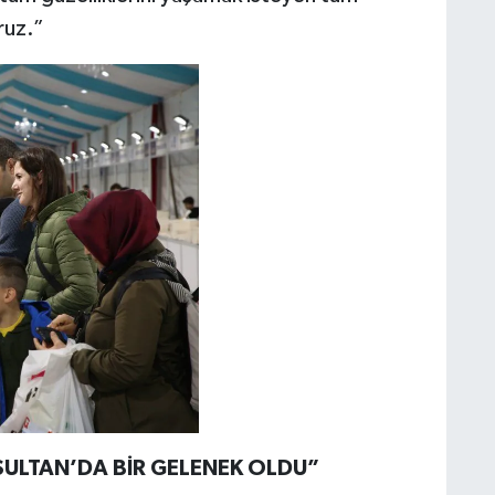
ruz.”
SULTAN’DA BİR GELENEK OLDU”