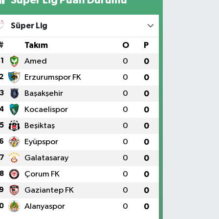
Süper Lig
#
Takım
O
P
1
Amed
0
0
2
Erzurumspor FK
0
0
3
Başakşehir
0
0
4
Kocaelispor
0
0
5
Beşiktaş
0
0
6
Eyüpspor
0
0
7
Galatasaray
0
0
8
Çorum FK
0
0
9
Gaziantep FK
0
0
0
Alanyaspor
0
0