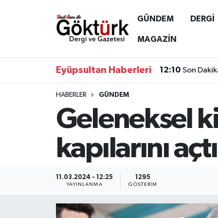
GÜNDEM
DERGİ
Anne Çocuk
Eyüpsultan Hava Durumu
MAGAZİN
BİLİM
Eyüpsultan Trafik Yoğunluk Haritası
Eyüpsultan Haberleri
12:10
Son Dakik
DERGİ
Süper Lig Puan Durumu ve Fikstür
HABERLER
GÜNDEM
Geleneksel k
DÜNYA
Tüm Manşetler
EĞİTİM
Son Dakika Haberleri
kapılarını açtı
EKONOMİ
Haber Arşivi
11.03.2024 - 12:25
1295
GÖKTÜRK
YAYINLANMA
GÖSTERIM
GÜNDEM