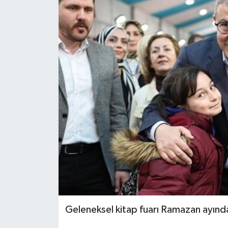
KEMERBURGAZ
KÜLTÜR - SANAT
MAGAZİN
ÖZEL HABER
SAĞLIK
SPOR
TEKNOLOJİ
TİCARET
Geleneksel kitap fuarı Ramazan ayında 
YAŞAM