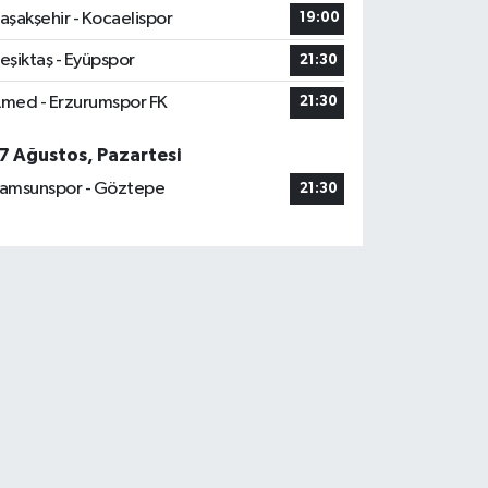
aşakşehir - Kocaelispor
19:00
eşiktaş - Eyüpspor
21:30
med - Erzurumspor FK
21:30
7 Ağustos, Pazartesi
amsunspor - Göztepe
21:30