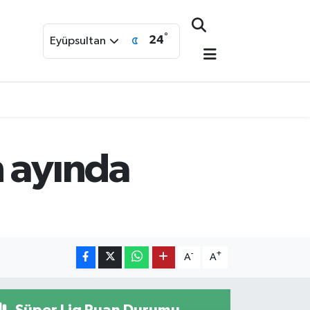
°
24
Eyüpsultan
n ayında
-
+
A
A
Süper Lig Puan Durumu