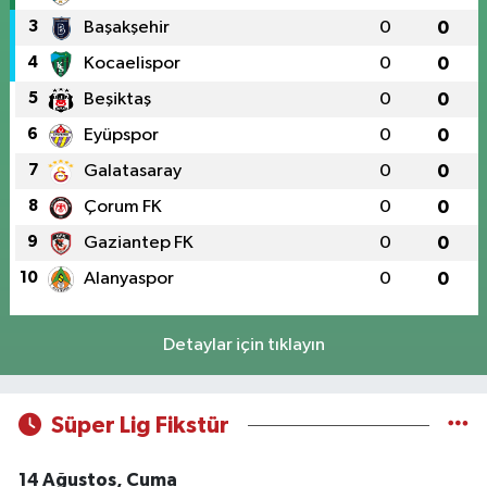
3
Başakşehir
0
0
4
Kocaelispor
0
0
5
Beşiktaş
0
0
6
Eyüpspor
0
0
7
Galatasaray
0
0
8
Çorum FK
0
0
9
Gaziantep FK
0
0
10
Alanyaspor
0
0
Detaylar için tıklayın
Süper Lig Fikstür
14 Ağustos, Cuma