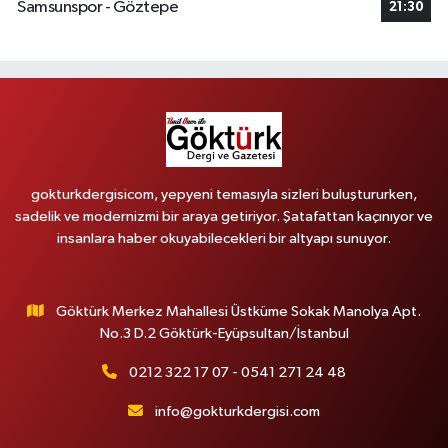
Samsunspor - Göztepe
21:30
gokturkdergisicom, yepyeni temasıyla sizleri buluştururken,
sadelik ve modernizmi bir araya getiriyor. Şatafattan kaçınıyor ve
insanlara haber okuyabilecekleri bir altyapı sunuyor.
Göktürk Merkez Mahallesi Üstküme Sokak Manolya Apt.
No.3 D.2 Göktürk-Eyüpsultan/İstanbul
0212 322 17 07 - 0541 271 24 48
info@gokturkdergisi.com