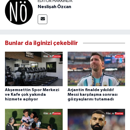
EDITÖR HAKKINDA
Neslişah Özcan
Bunlar da ilginizi çekebilir
Akşemsettin Spor Merkezi
Arjantin finalde yıkıldı!
ve Kafe çok yakında
Messi karşılaşma sonrası
hizmete açılıyor
gözyaşlarını tutamadı