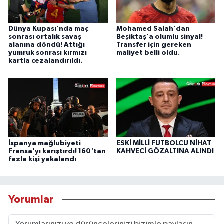
Dünya Kupası'nda maç
Mohamed Salah'dan
sonrası ortalık savaş
Beşiktaş'a olumlu sinyal!
alanına döndü! Attığı
Transfer için gereken
yumruk sonrası kırmızı
maliyet belli oldu.
kartla cezalandırıldı.
İspanya mağlubiyeti
ESKİ MİLLİ FUTBOLCU NİHAT
Fransa'yı karıştırdı! 160'tan
KAHVECİ GÖZALTINA ALINDI
fazla kişi yakalandı
Yorumlar