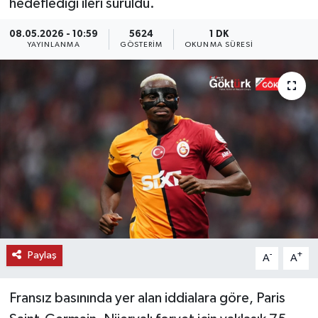
hedeflediği ileri sürüldü.
KEMERBURGAZ
08.05.2026 - 10:59
5624
1 DK
YAYINLANMA
GÖSTERIM
OKUNMA SÜRESI
KÜLTÜR - SANAT
MAGAZİN
ÖZEL HABER
SAĞLIK
SPOR
TEKNOLOJİ
Paylaş
-
+
A
A
TİCARET
Fransız basınında yer alan iddialara göre, Paris
YAŞAM