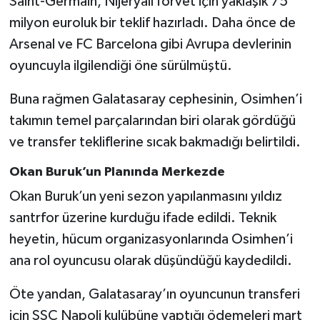
Saint-Germain, Nijeryalı forvet için yaklaşık 75
milyon euroluk bir teklif hazırladı. Daha önce de
Arsenal ve FC Barcelona gibi Avrupa devlerinin
oyuncuyla ilgilendiği öne sürülmüştü.
Buna rağmen Galatasaray cephesinin, Osimhen’i
takımın temel parçalarından biri olarak gördüğü
ve transfer tekliflerine sıcak bakmadığı belirtildi.
Okan Buruk’un Planında Merkezde
Okan Buruk’un yeni sezon yapılanmasını yıldız
santrfor üzerine kurduğu ifade edildi. Teknik
heyetin, hücum organizasyonlarında Osimhen’i
ana rol oyuncusu olarak düşündüğü kaydedildi.
Öte yandan, Galatasaray’ın oyuncunun transferi
için SSC Napoli kulübüne yaptığı ödemeleri mart