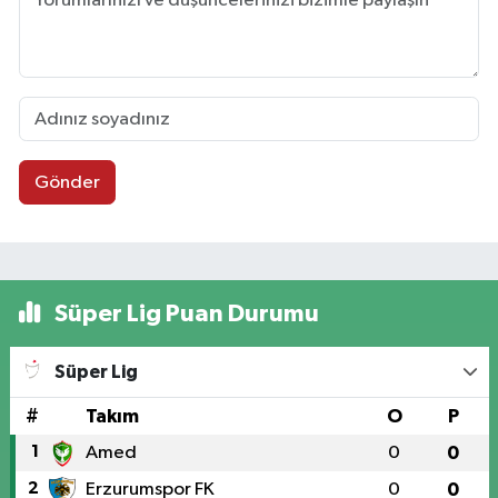
Gönder
Süper Lig Puan Durumu
Süper Lig
#
Takım
O
P
1
Amed
0
0
2
Erzurumspor FK
0
0