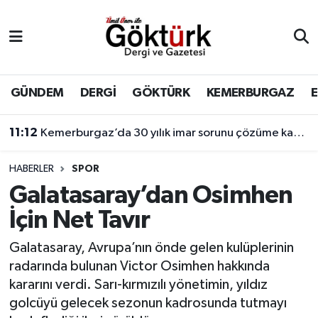
Anne Çocuk
Eyüpsultan Hava Durumu
BİLİM
Eyüpsultan Trafik Yoğunluk Haritası
GÜNDEM
DERGİ
GÖKTÜRK
KEMERBURGAZ
DERGİ
Süper Lig Puan Durumu ve Fikstür
11:12
Kemerburgaz’da 30 yılık imar sorunu çözüme kavuşuyor
DÜNYA
Tüm Manşetler
HABERLER
SPOR
Galatasaray’dan Osimhen
EĞİTİM
Son Dakika Haberleri
İçin Net Tavır
EKONOMİ
Haber Arşivi
Galatasaray, Avrupa’nın önde gelen kulüplerinin
radarında bulunan Victor Osimhen hakkında
GÖKTÜRK
kararını verdi. Sarı-kırmızılı yönetimin, yıldız
golcüyü gelecek sezonun kadrosunda tutmayı
GÜNDEM