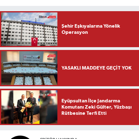
Şehir Eşkıyalarına Yönelik
Operasyon
YASAKLI MADDEYE GEÇİT YOK
Eyüpsultan İlçe Jandarma
Komutanı Zeki Gülter, Yüzbaşı
Rütbesine Terfi Etti