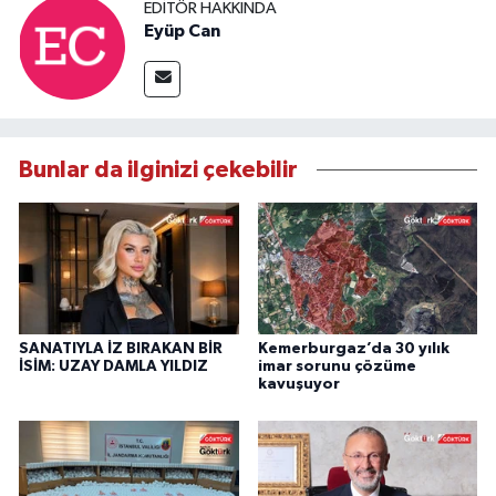
EDITÖR HAKKINDA
Eyüp Can
Bunlar da ilginizi çekebilir
SANATIYLA İZ BIRAKAN BİR
Kemerburgaz’da 30 yılık
İSİM: UZAY DAMLA YILDIZ
imar sorunu çözüme
kavuşuyor