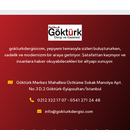
gokturkdergisicom, yepyeni temasıyla sizleri buluştururken,
sadelik ve modernizmi bir araya getiriyor. Şatafattan kaçınıyor ve
insanlara haber okuyabilecekleri bir altyapı sunuyor.
Göktürk Merkez Mahallesi Üstküme Sokak Manolya Apt.
No.3 D.2 Göktürk-Eyüpsultan/İstanbul
0212 322 17 07 - 0541 271 24 48
info@gokturkdergisi.com