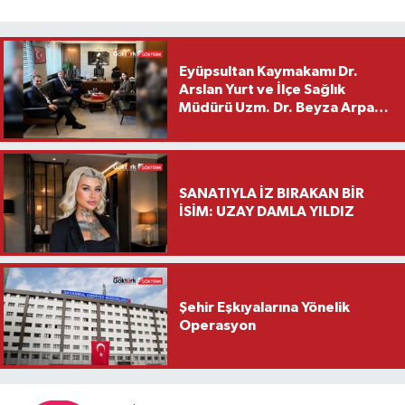
Eyüpsultan Kaymakamı Dr.
Arslan Yurt ve İlçe Sağlık
Müdürü Uzm. Dr. Beyza Arpacı
Saylar’dan Hayırlı Olsun
Ziyareti
SANATIYLA İZ BIRAKAN BİR
İSİM: UZAY DAMLA YILDIZ
Şehir Eşkıyalarına Yönelik
Operasyon