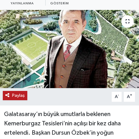
YAYINLANMA
GÖSTERIM
KEMERBURGAZ
KÜLTÜR - SANAT
MAGAZİN
ÖZEL HABER
SAĞLIK
SPOR
Paylaş
-
+
A
A
TEKNOLOJİ
Galatasaray’ın büyük umutlarla beklenen
TİCARET
Kemerburgaz Tesisleri’nin açılışı bir kez daha
ertelendi. Başkan Dursun Özbek’in yoğun
YAŞAM