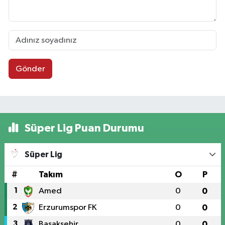
Gönder
Süper Lig Puan Durumu
Süper Lig
#
Takım
O
P
1
Amed
0
0
2
Erzurumspor FK
0
0
3
Başakşehir
0
0