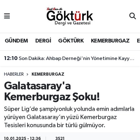
Anne Çocuk
Eyüpsultan Hava Durumu
BİLİM
Eyüpsultan Trafik Yoğunluk Haritası
GÜNDEM
DERGİ
GÖKTÜRK
KEMERBURGAZ
DERGİ
Süper Lig Puan Durumu ve Fikstür
12:10
Son Dakika: Ahbap Derneği'nin Yönetimine Kayyum Atandı
DÜNYA
Tüm Manşetler
HABERLER
KEMERBURGAZ
Galatasaray'a
EĞİTİM
Son Dakika Haberleri
Kemerburgaz Şoku!
EKONOMİ
Haber Arşivi
Süper Lig’de şampiyonluk yolunda emin adımlarla
yürüyen Galatasaray’ın yüzü Kemerburgaz
GÖKTÜRK
Tesisleri konusunda bir türlü gülmüyor.
GÜNDEM
10.01.2025 - 12:36
3521