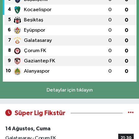
4
Kocaelispor
0
0
5
Beşiktaş
0
0
6
Eyüpspor
0
0
7
Galatasaray
0
0
8
Çorum FK
0
0
9
Gaziantep FK
0
0
10
Alanyaspor
0
0
Detaylar için tıklayın
Süper Lig Fikstür
14 Ağustos, Cuma
Galatasaray - Çorum FK
21:30