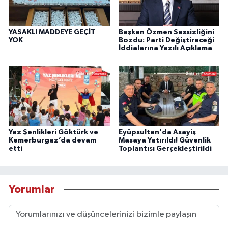
YASAKLI MADDEYE GEÇİT
Başkan Özmen Sessizliğini
YOK
Bozdu: Parti Değiştireceği
İddialarına Yazılı Açıklama
Yaz Şenlikleri Göktürk ve
Eyüpsultan'da Asayiş
Kemerburgaz’da devam
Masaya Yatırıldı! Güvenlik
etti
Toplantısı Gerçekleştirildi
Yorumlar