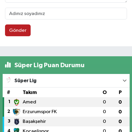
Gönder
Süper Lig Puan Durumu
Süper Lig
#
Takım
O
P
1
Amed
0
0
2
Erzurumspor FK
0
0
3
Başakşehir
0
0
4
Kocaelispor
0
0