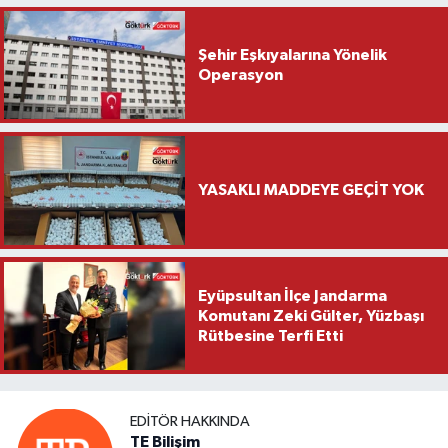
Şehir Eşkıyalarına Yönelik
Operasyon
YASAKLI MADDEYE GEÇİT YOK
Eyüpsultan İlçe Jandarma
Komutanı Zeki Gülter, Yüzbaşı
Rütbesine Terfi Etti
EDITÖR HAKKINDA
TE Bilişim