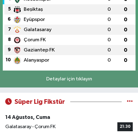
5
Beşiktaş
0
0
6
Eyüpspor
0
0
7
Galatasaray
0
0
8
Çorum FK
0
0
9
Gaziantep FK
0
0
10
Alanyaspor
0
0
Detaylar için tıklayın
Süper Lig Fikstür
14 Ağustos, Cuma
Galatasaray - Çorum FK
21:30