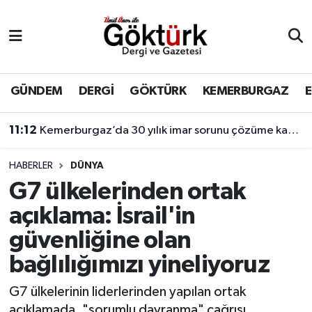
Anne Çocuk
Eyüpsultan Hava Durumu
BİLİM
Eyüpsultan Trafik Yoğunluk Haritası
GÜNDEM
DERGİ
GÖKTÜRK
KEMERBURGAZ
DERGİ
Süper Lig Puan Durumu ve Fikstür
11:12
Kemerburgaz’da 30 yılık imar sorunu çözüme kavuşuyor
DÜNYA
Tüm Manşetler
HABERLER
DÜNYA
G7 ülkelerinden ortak
EĞİTİM
Son Dakika Haberleri
açıklama: İsrail'in
EKONOMİ
Haber Arşivi
güvenliğine olan
bağlılığımızı yineliyoruz
GÖKTÜRK
G7 ülkelerinin liderlerinden yapılan ortak
GÜNDEM
açıklamada, "sorumlu davranma" çağrısı