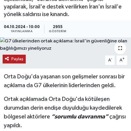
yapılarak, İsrail'e destek verilirken İran'ın İsrail'e
KEMERBURGAZ
yönelik saldırısı ise kınandı.
KÜLTÜR - SANAT
04.10.2024 - 10:00
2955
YAYINLANMA
GÖSTERIM
MAGAZİN
ÖZEL HABER
Paylaş
-
+
A
A
SAĞLIK
Orta Doğu'da yaşanan son gelişmeler sonrası bir
açıklama da G7 ülkelerinin liderlerinden geldi.
SPOR
Ortak açıklamada Orta Doğu'da kötüleşen
TEKNOLOJİ
durumdan derin endişe duyulduğu kaydedilerek
TİCARET
bölgesel aktörlere
“sorumlu davranma”
çağrısı
yapıldı.
YAŞAM