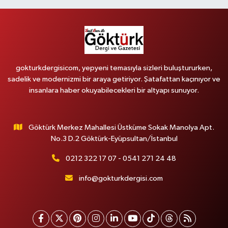
gokturkdergisicom, yepyeni temasıyla sizleri buluştururken,
sadelik ve modernizmi bir araya getiriyor. Şatafattan kaçınıyor ve
insanlara haber okuyabilecekleri bir altyapı sunuyor.
Göktürk Merkez Mahallesi Üstküme Sokak Manolya Apt.
No.3 D.2 Göktürk-Eyüpsultan/İstanbul
0212 322 17 07 - 0541 271 24 48
info@gokturkdergisi.com