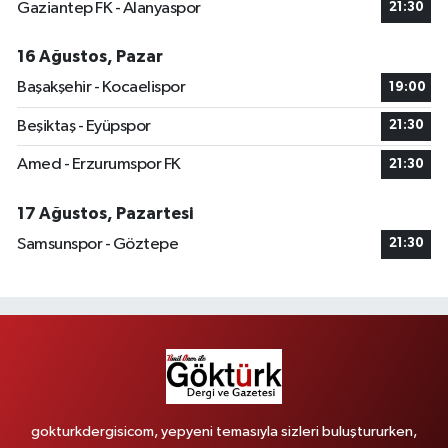
Gaziantep FK - Alanyaspor
21:30
16 Ağustos, Pazar
Başakşehir - Kocaelispor
19:00
Beşiktaş - Eyüpspor
21:30
Amed - Erzurumspor FK
21:30
17 Ağustos, Pazartesi
Samsunspor - Göztepe
21:30
gokturkdergisicom, yepyeni temasıyla sizleri buluştururken,