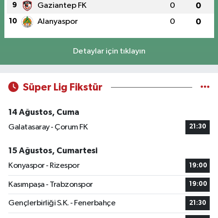
9
Gaziantep FK
0
0
10
Alanyaspor
0
0
Detaylar için tıklayın
Süper Lig Fikstür
14 Ağustos, Cuma
Galatasaray - Çorum FK
21:30
15 Ağustos, Cumartesi
Konyaspor - Rizespor
19:00
Kasımpaşa - Trabzonspor
19:00
Gençlerbirliği S.K. - Fenerbahçe
21:30