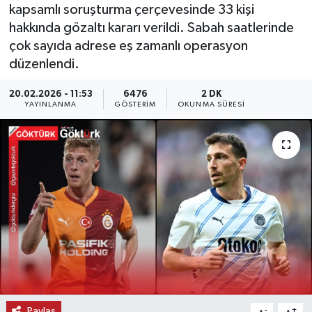
kapsamlı soruşturma çerçevesinde 33 kişi
KEMERBURGAZ
hakkında gözaltı kararı verildi. Sabah saatlerinde
çok sayıda adrese eş zamanlı operasyon
KÜLTÜR - SANAT
düzenlendi.
20.02.2026 - 11:53
6476
2 DK
MAGAZİN
YAYINLANMA
GÖSTERIM
OKUNMA SÜRESI
ÖZEL HABER
SAĞLIK
SPOR
TEKNOLOJİ
TİCARET
YAŞAM
Paylaş
-
+