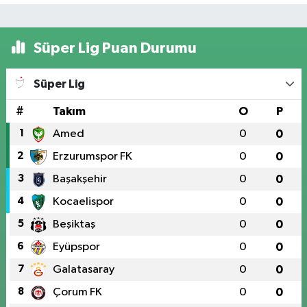
Süper Lig Puan Durumu
Süper Lig
#
Takım
O
P
1
Amed
0
0
2
Erzurumspor FK
0
0
3
Başakşehir
0
0
4
Kocaelispor
0
0
5
Beşiktaş
0
0
6
Eyüpspor
0
0
7
Galatasaray
0
0
8
Çorum FK
0
0