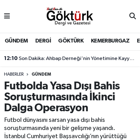
Anne Çocuk
Eyüpsultan Hava Durumu
BİLİM
Eyüpsultan Trafik Yoğunluk Haritası
GÜNDEM
DERGİ
GÖKTÜRK
KEMERBURGAZ
DERGİ
Süper Lig Puan Durumu ve Fikstür
12:10
Son Dakika: Ahbap Derneği'nin Yönetimine Kayyum Atandı
DÜNYA
Tüm Manşetler
HABERLER
GÜNDEM
Futbolda Yasa Dışı Bahis
EĞİTİM
Son Dakika Haberleri
Soruşturmasında İkinci
EKONOMİ
Haber Arşivi
Dalga Operasyon
GÖKTÜRK
Futbol dünyasını sarsan yasa dışı bahis
soruşturmasında yeni bir gelişme yaşandı.
GÜNDEM
İstanbul Cumhuriyet Başsavcılığı’nın yürüttüğü