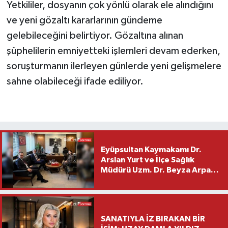
Yetkililer, dosyanın çok yönlü olarak ele alındığını
ve yeni gözaltı kararlarının gündeme
gelebileceğini belirtiyor. Gözaltına alınan
şüphelilerin emniyetteki işlemleri devam ederken,
soruşturmanın ilerleyen günlerde yeni gelişmelere
sahne olabileceği ifade ediliyor.
Eyüpsultan Kaymakamı Dr.
Arslan Yurt ve İlçe Sağlık
Müdürü Uzm. Dr. Beyza Arpacı
Saylar’dan Hayırlı Olsun
Ziyareti
SANATIYLA İZ BIRAKAN BİR