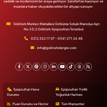
sadelik ve modernizmi bir araya getiriyor. Şatafattan kaçınıyor ve
insanlara haber okuyabilecekleri bir altyapı sunuyor.
Göktürk Merkez Mahallesi Üstküme Sokak Manolya Apt.
No.3 D.2 Göktürk-Eyüpsultan/İstanbul
0212 322 17 07 - 0541 271 24 48
info@gokturkdergisi.com
Eyüpsultan Hava
Eyüpsultan Trafik
Durumu
Yoğunluk Haritası
Puan Durumu ve Fikstür
Tüm Manşetler