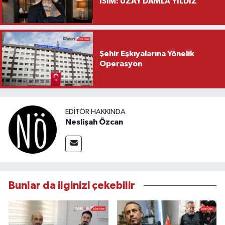
İSİM: UZAY DAMLA YILDIZ
Şehir Eşkıyalarına Yönelik
Operasyon
EDITÖR HAKKINDA
Neslişah Özcan
Bunlar da ilginizi çekebilir