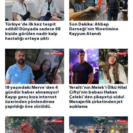
Türkiye'de ilk kez tespit
Son Dakika: Ahbap
edildi! Dünyada sadece 68
Derneği'nin Yönetimine
kişide görülen nadir kalp
Kayyum Atandı
hastalığı ortaya çıktı
18 yaşındaki Merve'den 4
Yeraltı'nın Melek'i Ülkü Hilal
gündür haber alınamıyor!
Çiftçi’nin babası Hakan
Kayıp genç kıza internet
Çelebi'den şikayetçi oldu!
üzerinden yönlendirme
Menajerlik şirketinden jet
yapıldığı öne sürüldü.
açıklama