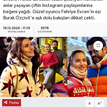
anlar yaşayan çiftin Instagram paylaşımlarına
KEMERBURGAZ
beğeni yağdı. Güzel oyuncu Fahriye Evcen'in eşi
Burak Özçivit'e aşk dolu bakışları dikkat çekti.
KÜLTÜR - SANAT
19.12.2024 - 11:10
5579
YAYINLANMA
GÖSTERIM
MAGAZİN
ÖZEL HABER
SAĞLIK
SPOR
TEKNOLOJİ
TİCARET
Paylaş
-
+
A
A
YAŞAM