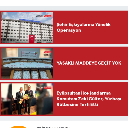
Şehir Eşkıyalarına Yönelik
Operasyon
YASAKLI MADDEYE GEÇİT YOK
Eyüpsultan İlçe Jandarma
Komutanı Zeki Gülter, Yüzbaşı
Rütbesine Terfi Etti