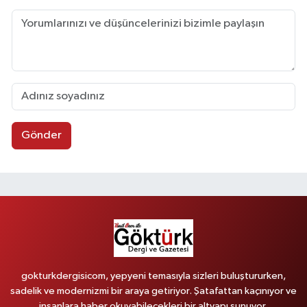
Gönder
gokturkdergisicom, yepyeni temasıyla sizleri buluştururken,
sadelik ve modernizmi bir araya getiriyor. Şatafattan kaçınıyor ve
insanlara haber okuyabilecekleri bir altyapı sunuyor.