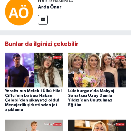
EDITÖR HAKKINDA
Arda Öner
Bunlar da ilginizi çekebilir
Yeraltı'nın Melek'i Ülkü Hilal
Lüleburgaz’da Makyaj
Çiftçi’nin babası Hakan
Sanatçısı Uzay Damla
Çelebi'den şikayetçi oldu!
Yıldız’dan Unutulmaz
Menajerlik şirketinden jet
Eğitim
açıklama