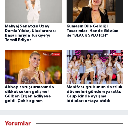
Makyaj Sanatçısı Uzay
Kumaşın Dile Geldiği
Damla Yıldız, Uluslararası
Tasarımlar: Hande Gözüm
Başarılarıyla Türkiye’yi
ile "BLACK SPLOTCH"
Temsil Ediyor
Ahbap soruşturmasında
Manifest grubunun dostluk
dikkat çeken gelişme!
dövmeleri gündem yarattı:
Gülben Ergen adliyeye
Grup içinde ayrışma
geldi: Çok kırgınım
iddiaları ortaya atıldı
Yorumlar