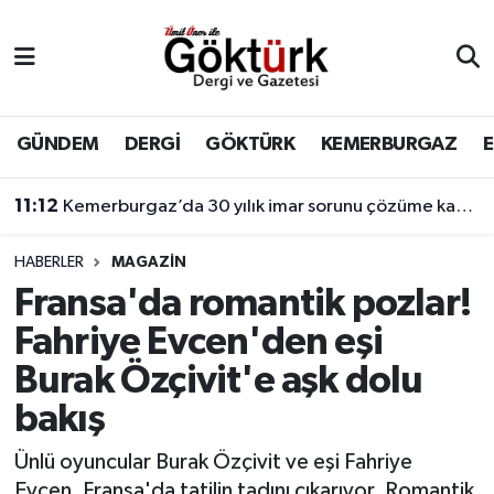
Anne Çocuk
Eyüpsultan Hava Durumu
BİLİM
Eyüpsultan Trafik Yoğunluk Haritası
GÜNDEM
DERGİ
GÖKTÜRK
KEMERBURGAZ
DERGİ
Süper Lig Puan Durumu ve Fikstür
11:12
Kemerburgaz’da 30 yılık imar sorunu çözüme kavuşuyor
DÜNYA
Tüm Manşetler
HABERLER
MAGAZİN
Fransa'da romantik pozlar!
EĞİTİM
Son Dakika Haberleri
Fahriye Evcen'den eşi
EKONOMİ
Haber Arşivi
Burak Özçivit'e aşk dolu
bakış
GÖKTÜRK
Ünlü oyuncular Burak Özçivit ve eşi Fahriye
GÜNDEM
Evcen, Fransa'da tatilin tadını çıkarıyor. Romantik