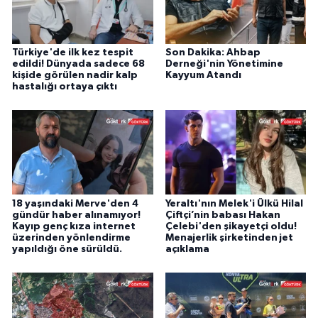
Türkiye'de ilk kez tespit
Son Dakika: Ahbap
edildi! Dünyada sadece 68
Derneği'nin Yönetimine
kişide görülen nadir kalp
Kayyum Atandı
hastalığı ortaya çıktı
18 yaşındaki Merve'den 4
Yeraltı'nın Melek'i Ülkü Hilal
gündür haber alınamıyor!
Çiftçi’nin babası Hakan
Kayıp genç kıza internet
Çelebi'den şikayetçi oldu!
üzerinden yönlendirme
Menajerlik şirketinden jet
yapıldığı öne sürüldü.
açıklama