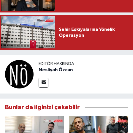
Şehir Eşkıyalarına Yönelik
Operasyon
EDITÖR HAKKINDA
Neslişah Özcan
Bunlar da ilginizi çekebilir