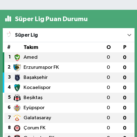
Süper Lig Puan Durumu
Süper Lig
#
Takım
O
P
1
Amed
0
0
2
Erzurumspor FK
0
0
3
Başakşehir
0
0
4
Kocaelispor
0
0
5
Beşiktaş
0
0
6
Eyüpspor
0
0
7
Galatasaray
0
0
8
Çorum FK
0
0