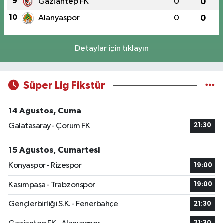
9
Gaziantep FK
0
0
10
Alanyaspor
0
0
Detaylar için tıklayın
Süper Lig Fikstür
14 Ağustos, Cuma
Galatasaray - Çorum FK
21:30
15 Ağustos, Cumartesi
Konyaspor - Rizespor
19:00
Kasımpaşa - Trabzonspor
19:00
Gençlerbirliği S.K. - Fenerbahçe
21:30
21:30