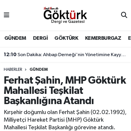
Anne Çocuk
Eyüpsultan Hava Durumu
BİLİM
Eyüpsultan Trafik Yoğunluk Haritası
GÜNDEM
DERGİ
GÖKTÜRK
KEMERBURGAZ
DERGİ
Süper Lig Puan Durumu ve Fikstür
12:10
Son Dakika: Ahbap Derneği'nin Yönetimine Kayyum Atandı
DÜNYA
Tüm Manşetler
HABERLER
GÜNDEM
Ferhat Şahin, MHP Göktürk
EĞİTİM
Son Dakika Haberleri
Mahallesi Teşkilat
EKONOMİ
Haber Arşivi
Başkanlığına Atandı
GÖKTÜRK
Kırşehir doğumlu olan Ferhat Şahin (02.02.1992),
Milliyetçi Hareket Partisi (MHP) Göktürk
GÜNDEM
Mahallesi Teşkilat Başkanlığı görevine atandı.