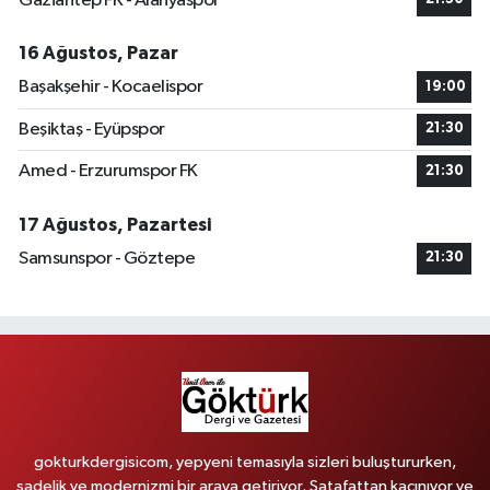
Gaziantep FK - Alanyaspor
16 Ağustos, Pazar
Başakşehir - Kocaelispor
19:00
Beşiktaş - Eyüpspor
21:30
Amed - Erzurumspor FK
21:30
17 Ağustos, Pazartesi
Samsunspor - Göztepe
21:30
gokturkdergisicom, yepyeni temasıyla sizleri buluştururken,
sadelik ve modernizmi bir araya getiriyor. Şatafattan kaçınıyor ve