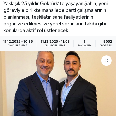
Yaklaşık 25 yıldır Göktürk’te yaşayan Şahin, yeni
KEMERBURGAZ
göreviyle birlikte mahallede parti çalışmalarının
planlanması, teşkilatın saha faaliyetlerinin
KÜLTÜR - SANAT
organize edilmesi ve yerel sorunların takibi gibi
konularda aktif rol üstlenecek.
MAGAZİN
11.12.2025 - 10:36
11.12.2025 - 11:03
1
9052
YAYINLANMA
GÜNCELLEME
PAYLAŞIM
GÖSTERIM
ÖZEL HABER
SAĞLIK
SPOR
TEKNOLOJİ
TİCARET
YAŞAM