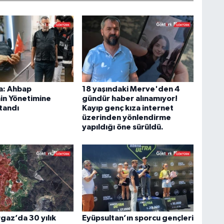
a: Ahbap
18 yaşındaki Merve'den 4
in Yönetimine
gündür haber alınamıyor!
tandı
Kayıp genç kıza internet
üzerinden yönlendirme
yapıldığı öne sürüldü.
az’da 30 yılık
Eyüpsultan’ın sporcu gençleri