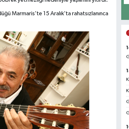
öbrek yetmezliği nedeniyle yaşamını yitirdi.
düğü Marmaris'te 15 Aralık'ta rahatsızlanınca
1
G
1
K
K
G
G
1