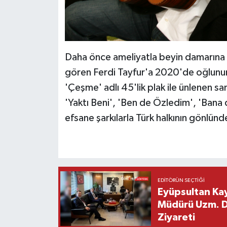
Daha önce ameliyatla beyin damarına st
gören Ferdi Tayfur'a 2020'de oğlunun
'Çeşme' adlı 45'lik plak ile ünlenen s
'Yaktı Beni', 'Ben de Özledim', 'Bana
efsane şarkılarla Türk halkının gönlün
EDITÖRÜN SEÇTIĞI
Eyüpsultan Kay
Müdürü Uzm. Dr
Ziyareti