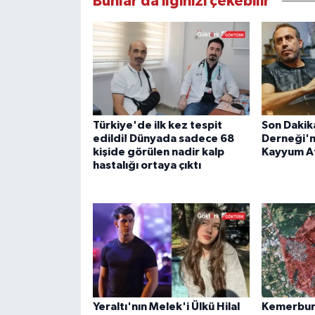
Bunlar da ilginizi çekebilir
Türkiye'de ilk kez tespit
Son Dakik
edildi! Dünyada sadece 68
Derneği'n
kişide görülen nadir kalp
Kayyum A
hastalığı ortaya çıktı
Yeraltı'nın Melek'i Ülkü Hilal
Kemerburg