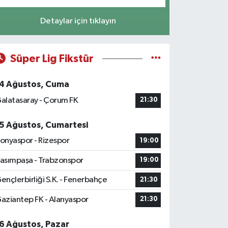
Detaylar için tıklayın
Süper Lig Fikstür
4 Ağustos, Cuma
alatasaray - Çorum FK
21:30
5 Ağustos, Cumartesi
onyaspor - Rizespor
19:00
asımpaşa - Trabzonspor
19:00
ençlerbirliği S.K. - Fenerbahçe
21:30
aziantep FK - Alanyaspor
21:30
6 Ağustos, Pazar