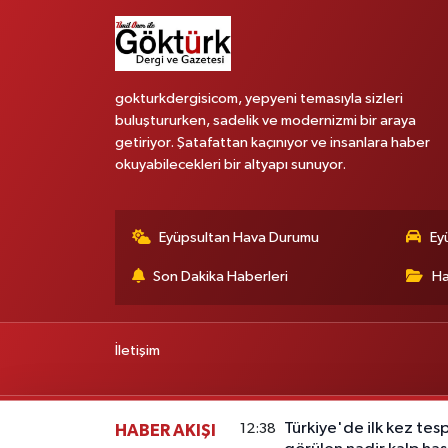
gokturkdergisicom, yepyeni temasıyla sizleri
buluştururken, sadelik ve modernizmi bir araya
getiriyor. Şatafattan kaçınıyor ve insanlara haber
okuyabilecekleri bir altyapı sunuyor.
Eyüpsultan Hava Durumu
Ey
Son Dakika Haberleri
Ha
İletişim
Türkiye'de ilk kez tes
12:38
HABER AKIŞI