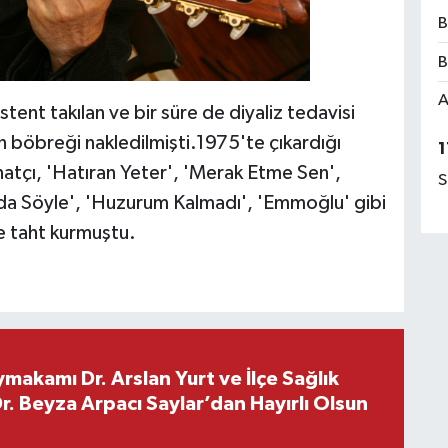
B
B
A
ent takılan ve bir süre de diyaliz tedavisi
 böbreği nakledilmişti.1975'te çıkardığı
1
anatçı, 'Hatıran Yeter', 'Merak Etme Sen',
S
 da Söyle', 'Huzurum Kalmadı', 'Emmoğlu' gibi
de taht kurmuştu.
makamı Dr. Arslan Yurt ve İlçe Sağlık
. Beyza Arpacı Saylar’dan Hayırlı Olsun