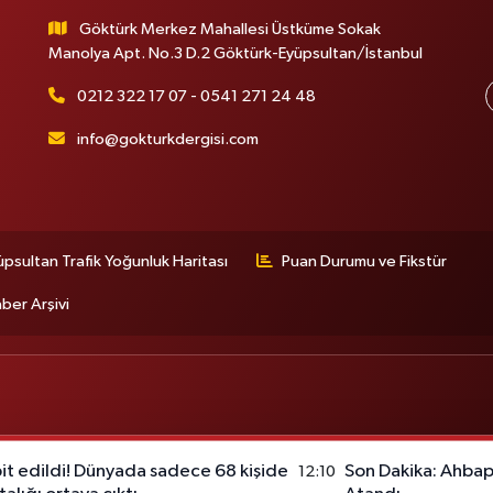
Göktürk Merkez Mahallesi Üstküme Sokak
Manolya Apt. No.3 D.2 Göktürk-Eyüpsultan/İstanbul
0212 322 17 07 - 0541 271 24 48
info@gokturkdergisi.com
üpsultan Trafik Yoğunluk Haritası
Puan Durumu ve Fikstür
ber Arşivi
pit edildi! Dünyada sadece 68 kişide
Son Dakika: Ahba
12:10