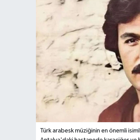
KEMERBURGAZ
KÜLTÜR - SANAT
MAGAZİN
ÖZEL HABER
SAĞLIK
SPOR
TEKNOLOJİ
TİCARET
Türk arabesk müziğinin en önemli isim
YAŞAM