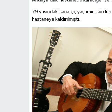
Antalya'daki hastanede karaciğer ve b
79 yaşındaki sanatçı, yaşamını sürdür
hastaneye kaldırılmıştı.