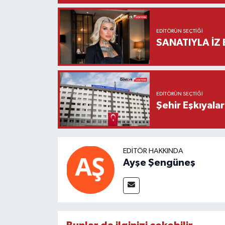
EDITÖRÜN SEÇTIĞI
SANATIYLA İZ 
EDITÖRÜN SEÇTIĞI
Şehir Eşkıyala
EDITÖR HAKKINDA
Ayşe Şengüneş