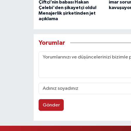
Çiftçi’nin babası Hakan
imar soru
Çelebi'den şikayetçi oldu!
kavuşuyo
Menajerlik şirketinden jet
açıklama
Yorumlar
Gönder