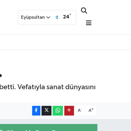
°
24
Eyüpsultan
.
etti. Vefatıyla sanat dünyasını
-
+
A
A