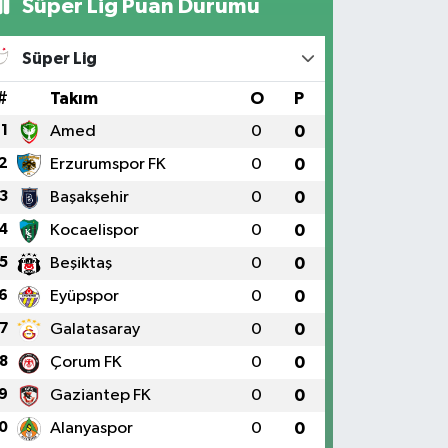
Süper Lig Puan Durumu
Süper Lig
#
Takım
O
P
1
Amed
0
0
2
Erzurumspor FK
0
0
3
Başakşehir
0
0
4
Kocaelispor
0
0
5
Beşiktaş
0
0
6
Eyüpspor
0
0
7
Galatasaray
0
0
8
Çorum FK
0
0
9
Gaziantep FK
0
0
0
Alanyaspor
0
0