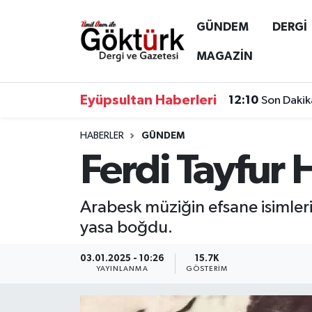
GÜNDEM
DERGİ
Anne Çocuk
Eyüpsultan Hava Durumu
MAGAZİN
BİLİM
Eyüpsultan Trafik Yoğunluk Haritası
Eyüpsultan Haberleri
12:10
Son Dakik
DERGİ
Süper Lig Puan Durumu ve Fikstür
HABERLER
GÜNDEM
Ferdi Tayfur 
DÜNYA
Tüm Manşetler
EĞİTİM
Son Dakika Haberleri
Arabesk müziğin efsane isimleri
yasa boğdu.
EKONOMİ
Haber Arşivi
03.01.2025 - 10:26
15.7K
GÖKTÜRK
YAYINLANMA
GÖSTERIM
GÜNDEM