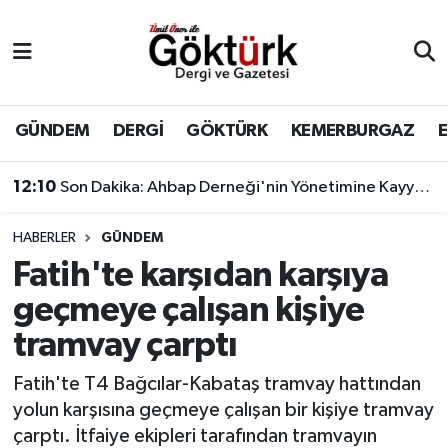
Anne Çocuk
Eyüpsultan Hava Durumu
BİLİM
Eyüpsultan Trafik Yoğunluk Haritası
GÜNDEM
DERGİ
GÖKTÜRK
KEMERBURGAZ
DERGİ
Süper Lig Puan Durumu ve Fikstür
12:10
Son Dakika: Ahbap Derneği'nin Yönetimine Kayyum Atandı
DÜNYA
Tüm Manşetler
HABERLER
GÜNDEM
Fatih'te karşıdan karşıya
EĞİTİM
Son Dakika Haberleri
geçmeye çalışan kişiye
EKONOMİ
Haber Arşivi
tramvay çarptı
GÖKTÜRK
Fatih'te T4 Bağcılar-Kabataş tramvay hattından
yolun karşısına geçmeye çalışan bir kişiye tramvay
GÜNDEM
çarptı. İtfaiye ekipleri tarafından tramvayın