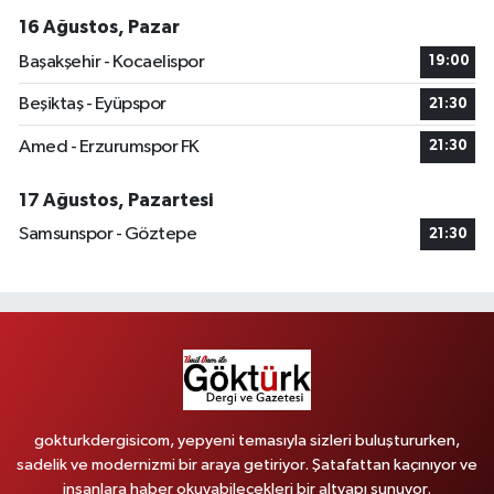
16 Ağustos, Pazar
Başakşehir - Kocaelispor
19:00
Beşiktaş - Eyüpspor
21:30
Amed - Erzurumspor FK
21:30
17 Ağustos, Pazartesi
Samsunspor - Göztepe
21:30
gokturkdergisicom, yepyeni temasıyla sizleri buluştururken,
sadelik ve modernizmi bir araya getiriyor. Şatafattan kaçınıyor ve
insanlara haber okuyabilecekleri bir altyapı sunuyor.