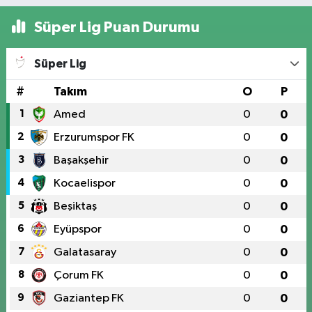
Süper Lig Puan Durumu
Süper Lig
#
Takım
O
P
1
Amed
0
0
2
Erzurumspor FK
0
0
3
Başakşehir
0
0
4
Kocaelispor
0
0
5
Beşiktaş
0
0
6
Eyüpspor
0
0
7
Galatasaray
0
0
8
Çorum FK
0
0
9
Gaziantep FK
0
0