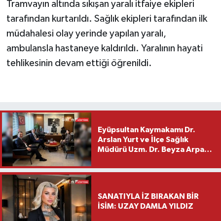
Tramvayın altında sıkışan yaralı itfaiye ekipleri
tarafından kurtarıldı. Sağlık ekipleri tarafından ilk
müdahalesi olay yerinde yapılan yaralı,
ambulansla hastaneye kaldırıldı. Yaralının hayati
tehlikesinin devam ettiği öğrenildi.
Eyüpsultan Kaymakamı Dr.
Arslan Yurt ve İlçe Sağlık
Müdürü Uzm. Dr. Beyza Arpacı
Saylar’dan Hayırlı Olsun
Ziyareti
SANATIYLA İZ BIRAKAN BİR
İSİM: UZAY DAMLA YILDIZ