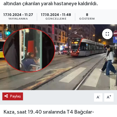
altından çıkarılan yaralı hastaneye kaldırıldı.
KEMERBURGAZ
17.10.2024 - 11:27
17.10.2024 - 11:48
8
YAYINLANMA
GÜNCELLEME
GÖSTERIM
KÜLTÜR - SANAT
MAGAZİN
ÖZEL HABER
SAĞLIK
SPOR
TEKNOLOJİ
Paylaş
-
+
A
A
TİCARET
Kaza, saat 19.40 sıralarında T4 Bağcılar-
YAŞAM