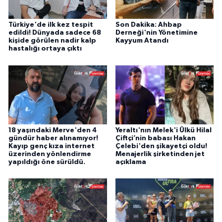
Türkiye'de ilk kez tespit
Son Dakika: Ahbap
edildi! Dünyada sadece 68
Derneği'nin Yönetimine
kişide görülen nadir kalp
Kayyum Atandı
hastalığı ortaya çıktı
18 yaşındaki Merve'den 4
Yeraltı'nın Melek'i Ülkü Hilal
gündür haber alınamıyor!
Çiftçi’nin babası Hakan
Kayıp genç kıza internet
Çelebi'den şikayetçi oldu!
üzerinden yönlendirme
Menajerlik şirketinden jet
yapıldığı öne sürüldü.
açıklama