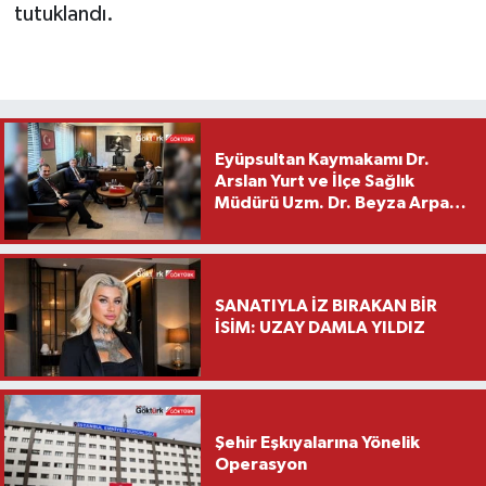
tutuklandı.
Eyüpsultan Kaymakamı Dr.
Arslan Yurt ve İlçe Sağlık
Müdürü Uzm. Dr. Beyza Arpacı
Saylar’dan Hayırlı Olsun
Ziyareti
SANATIYLA İZ BIRAKAN BİR
İSİM: UZAY DAMLA YILDIZ
Şehir Eşkıyalarına Yönelik
Operasyon