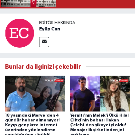
EDITÖR HAKKINDA
Eyüp Can
Bunlar da ilginizi çekebilir
18 yaşındaki Merve'den 4
Yeraltı'nın Melek'i Ülkü Hilal
gündür haber alınamıyor!
Çiftçi’nin babası Hakan
Kayıp genç kıza internet
Çelebi'den şikayetçi oldu!
üzerinden yönlendirme
Menajerlik şirketinden jet
yapıldığı öne sürüldü.
açıklama