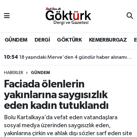
Anne Çocuk
Eyüpsultan Hava Durumu
BİLİM
Eyüpsultan Trafik Yoğunluk Haritası
GÜNDEM
DERGİ
GÖKTÜRK
KEMERBURGAZ
DERGİ
Süper Lig Puan Durumu ve Fikstür
10:54
18 yaşındaki Merve'den 4 gündür haber alınamıyor! Kayıp genç kıza internet üzerinden yönlendirme yapıldığı öne sürüldü.
DÜNYA
Tüm Manşetler
HABERLER
GÜNDEM
Faciada ölenlerin
EĞİTİM
Son Dakika Haberleri
yakınlarına saygısızlık
EKONOMİ
Haber Arşivi
eden kadın tutuklandı
GÖKTÜRK
Bolu Kartalkaya’da vefat eden vatandaşlara
sosyal medya üzerinden saygısızlık eden,
GÜNDEM
yakınlarına çirkin ve ahlak dışı sözler sarf eden site