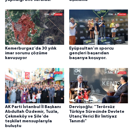
Kemerburgaz’da 30 yılık
Eyüpsultan’ın sporcu
imar sorunu çözüme
gençleri başarıdan
kavuşuyor
başarıya koşuyor.
AK Parti İstanbul İl Başkanı
Dervişoğlu: "Terörsüz
Abdullah Özdemir, Tuzla,
Türkiye Sürecinde Devlete
Çekmeköy ve Şile'de
Utanç Verici Bir İmtiyaz
teşkilat mensuplarıyla
Tanındı"
buluştu