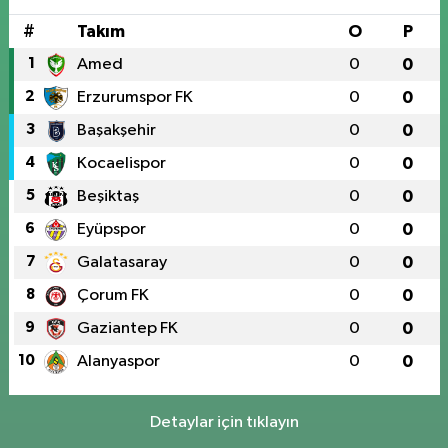
#
Takım
O
P
1
Amed
0
0
2
Erzurumspor FK
0
0
3
Başakşehir
0
0
4
Kocaelispor
0
0
5
Beşiktaş
0
0
6
Eyüpspor
0
0
7
Galatasaray
0
0
8
Çorum FK
0
0
9
Gaziantep FK
0
0
10
Alanyaspor
0
0
Detaylar için tıklayın