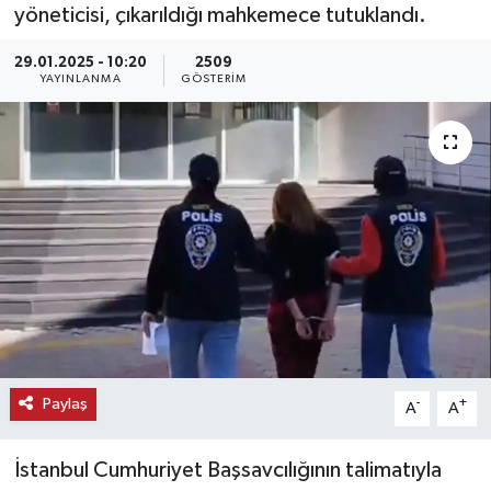
yöneticisi, çıkarıldığı mahkemece tutuklandı.
KEMERBURGAZ
29.01.2025 - 10:20
2509
YAYINLANMA
GÖSTERIM
KÜLTÜR - SANAT
MAGAZİN
ÖZEL HABER
SAĞLIK
SPOR
TEKNOLOJİ
Paylaş
-
+
A
A
TİCARET
İstanbul Cumhuriyet Başsavcılığının talimatıyla
YAŞAM