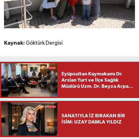
Kaynak:
Göktürk Dergisi
Eyüpsultan Kaymakamı Dr.
Arslan Yurt ve İlçe Sağlık
Müdürü Uzm. Dr. Beyza Arpacı
Saylar’dan Hayırlı Olsun
Ziyareti
SANATIYLA İZ BIRAKAN BİR
İSİM: UZAY DAMLA YILDIZ