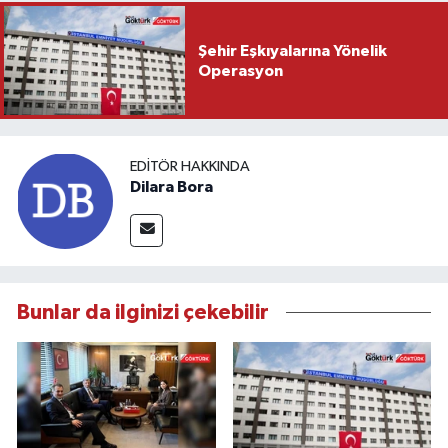
Şehir Eşkıyalarına Yönelik
Operasyon
EDITÖR HAKKINDA
Dilara Bora
Bunlar da ilginizi çekebilir