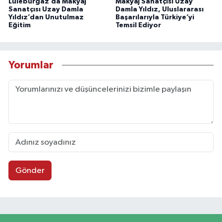
Lüleburgaz’da Makyaj
Makyaj Sanatçısı Uzay
Sanatçısı Uzay Damla
Damla Yıldız, Uluslararası
Yıldız’dan Unutulmaz
Başarılarıyla Türkiye’yi
Eğitim
Temsil Ediyor
Yorumlar
Gönder