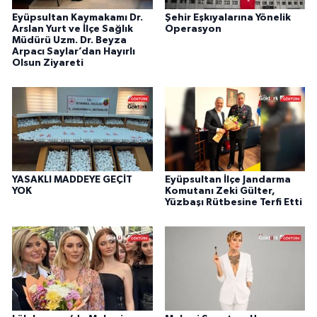
Eyüpsultan Kaymakamı Dr.
Şehir Eşkıyalarına Yönelik
Arslan Yurt ve İlçe Sağlık
Operasyon
Müdürü Uzm. Dr. Beyza
Arpacı Saylar’dan Hayırlı
Olsun Ziyareti
YASAKLI MADDEYE GEÇİT
Eyüpsultan İlçe Jandarma
YOK
Komutanı Zeki Gülter,
Yüzbaşı Rütbesine Terfi Etti