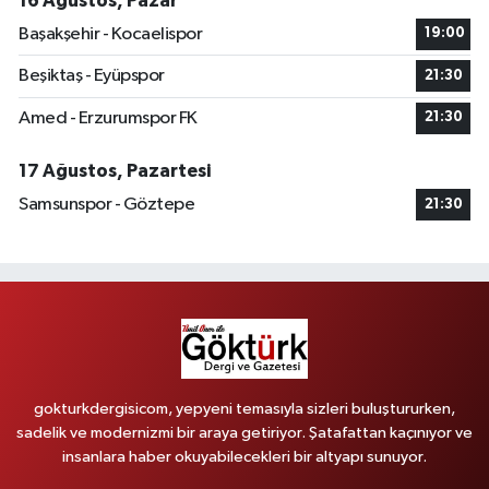
16 Ağustos, Pazar
Başakşehir - Kocaelispor
19:00
Beşiktaş - Eyüpspor
21:30
Amed - Erzurumspor FK
21:30
17 Ağustos, Pazartesi
Samsunspor - Göztepe
21:30
gokturkdergisicom, yepyeni temasıyla sizleri buluştururken,
sadelik ve modernizmi bir araya getiriyor. Şatafattan kaçınıyor ve
insanlara haber okuyabilecekleri bir altyapı sunuyor.