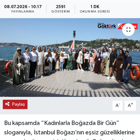
08.07.2026 - 10:17
2591
1 DK
KEMERBURGAZ
YAYINLANMA
GÖSTERIM
OKUNMA SÜRESI
KÜLTÜR - SANAT
MAGAZİN
ÖZEL HABER
SAĞLIK
SPOR
Paylaş
-
+
A
A
TEKNOLOJİ
Bu kapsamda “Kadınlarla Boğazda Bir Gün”
TİCARET
sloganıyla, İstanbul Boğazı’nın eşsiz güzelliklerine
YAŞAM