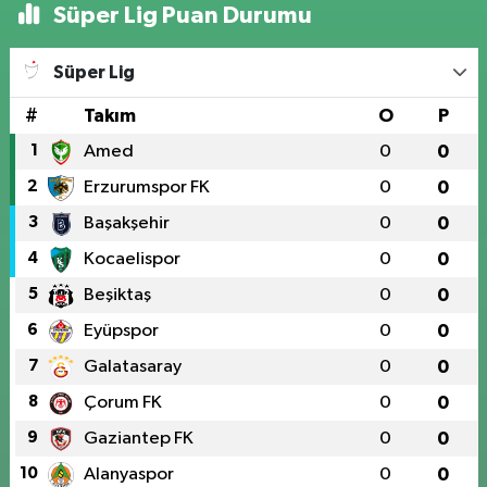
Süper Lig Puan Durumu
Süper Lig
#
Takım
O
P
1
Amed
0
0
2
Erzurumspor FK
0
0
3
Başakşehir
0
0
4
Kocaelispor
0
0
5
Beşiktaş
0
0
6
Eyüpspor
0
0
7
Galatasaray
0
0
8
Çorum FK
0
0
9
Gaziantep FK
0
0
10
Alanyaspor
0
0